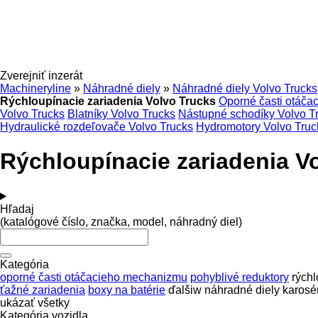
Zverejniť inzerát
Machineryline
»
Náhradné diely
»
Náhradné diely Volvo Trucks
Rýchloupínacie zariadenia Volvo Trucks
Oporné časti otáča
Volvo Trucks
Blatníky Volvo Trucks
Nástupné schodíky Volvo T
Hydraulické rozdeľovače Volvo Trucks
Hydromotory Volvo Truc
Rýchloupínacie zariadenia V
Hľadaj
(katalógové číslo, značka, model, náhradný diel)
Kategória
oporné časti otáčacieho mechanizmu
pohyblivé reduktory
rýchl
ťažné zariadenia
boxy na batérie
ďalšiw náhradné diely karosé
ukázať všetky
Kategória vozidla