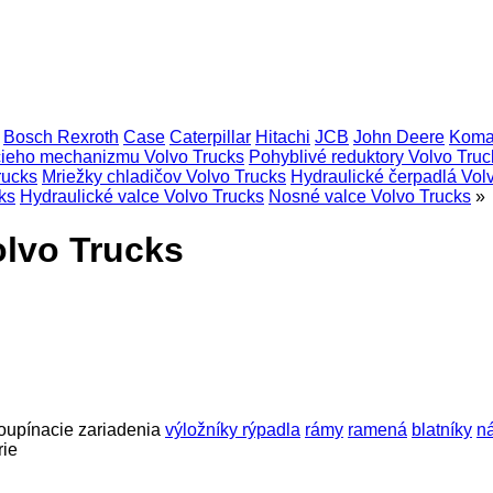
Bosch Rexroth
Case
Caterpillar
Hitachi
JCB
John Deere
Koma
cieho mechanizmu Volvo Trucks
Pohyblivé reduktory Volvo Truc
rucks
Mriežky chladičov Volvo Trucks
Hydraulické čerpadlá Vol
ks
Hydraulické valce Volvo Trucks
Nosné valce Volvo Trucks
»
olvo Trucks
oupínacie zariadenia
výložníky rýpadla
rámy
ramená
blatníky
n
rie