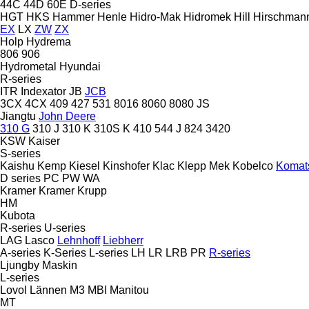
44C
44D
60E
D-series
HGT
HKS
Hammer
Henle
Hidro-Mak
Hidromek
Hill
Hirschman
EX
LX
ZW
ZX
Holp
Hydrema
806
906
Hydrometal
Hyundai
R-series
ITR
Indexator
JB
JCB
3CX
4CX
409
427
531
8016
8060
8080
JS
Jiangtu
John Deere
310 G
310 J
310 K
310S K
410
544 J
824
3420
KSW
Kaiser
S-series
Kaishu
Kemp
Kiesel
Kinshofer
Klac
Klepp Mek
Kobelco
Komat
D series
PC
PW
WA
Kramer
Kramer
Krupp
HM
Kubota
R-series
U-series
LAG
Lasco
Lehnhoff
Liebherr
A-series
K-Series
L-series
LH
LR
LRB
PR
R-series
Ljungby Maskin
L-series
Lovol
Lännen
M3
MBI
Manitou
MT