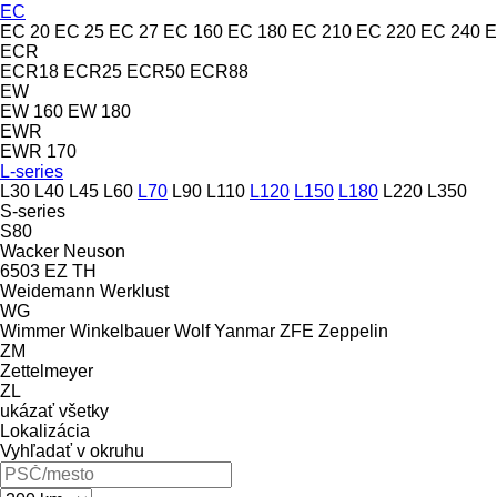
EC
EC 20
EC 25
EC 27
EC 160
EC 180
EC 210
EC 220
EC 240
E
ECR
ECR18
ECR25
ECR50
ECR88
EW
EW 160
EW 180
EWR
EWR 170
L-series
L30
L40
L45
L60
L70
L90
L110
L120
L150
L180
L220
L350
S-series
S80
Wacker Neuson
6503
EZ
TH
Weidemann
Werklust
WG
Wimmer
Winkelbauer
Wolf
Yanmar
ZFE
Zeppelin
ZM
Zettelmeyer
ZL
ukázať všetky
Lokalizácia
Vyhľadať v okruhu