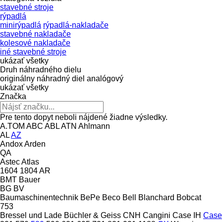
stavebné stroje
rýpadlá
minirýpadlá
rýpadlá-nakladače
stavebné nakladače
kolesové nakladače
iné stavebné stroje
ukázať všetky
Druh náhradného dielu
originálny náhradný diel
analógový
ukázať všetky
Značka
Pre tento dopyt neboli nájdené žiadne výsledky.
A.TOM
ABC
ABL
ATN
Ahlmann
AL
AZ
Andox
Arden
QA
Astec
Atlas
1604
1804
AR
BMT
Bauer
BG
BV
Baumaschinentechnik
BePe
Beco
Bell
Blanchard
Bobcat
753
Bressel und Lade
Büchler & Geiss
CNH
Cangini
Case IH
Case