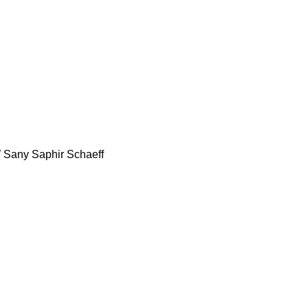
W
Sany
Saphir
Schaeff