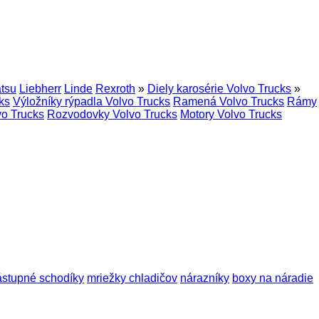
tsu
Liebherr
Linde
Rexroth
»
Diely karosérie Volvo Trucks
»
ks
Výložníky rýpadla Volvo Trucks
Ramená Volvo Trucks
Rámy
vo Trucks
Rozvodovky Volvo Trucks
Motory Volvo Trucks
ástupné schodíky
mriežky chladičov
nárazníky
boxy na náradie