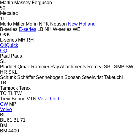
Martin
Massey Ferguson
50
Mecalac
11
Merlo
Miller
Morin
NPK
Neuson
New Holland
B-series
E-series
LB
NH
W-series
WE
O&K
L-series
MH
RH
OilQuick
OQ
Paal
Paus
SL
Pladdet
Qmac
Rammer
Ray Attachments
Romea
SBL
SMP
S
HR
SKL
Schunk
Schäffer
Sennebogen
Soosan
Steelwrist
Takeuchi
TB
Tamrock
Terex
TC
TL
TW
Trevi Benne
VTN
Verachtert
CW
MP
Volvo
BL
BL 61
BL 71
BM
BM 4400