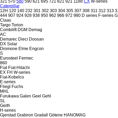
321
570
580
590
621
695
721
821
921
1188
CX
W-series
Caterpillar
12H
120
140
232
301
302
303
304
305
307
308
311
312
313
3
444
907
924
928
938
950
962
966
972
980
D series
F-series
G
Claas
Targo
Torion
Combilift
DGM
Demag
AC
Demarec
Dieci
Doosan
DX
Solar
Dromone
Elme
Engcon
S
Eurosteel
Fermec
860
Fiat
Fiat-Hitachi
EX
FH
W-series
Fiat-Kobelco
E-series
Fliegl
Fuchs
MHL
Furukawa
Galen
Geel
Gehl
SL
Geith
H-series
Gjerstad
Grabiron
Gradall
Götene
HANOMAG