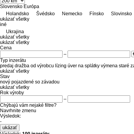
Slovensko
Európa
Holandsko
Švédsko
Nemecko
Fínsko
Slovinsko
ukázať všetky
iné
Ukrajina
ukázať všetky
ukázať všetky
Cena
–
Typ inzerátu
predaj
dražba
od výrobcu
lízing
úver
na splátky
výmena staré z
ukázať všetky
Stav
nový
pojazdené
so závadou
ukázať všetky
Rok výroby
–
Chýbajú vám nejaké filtre?
Navrhnite zmenu
Výsledok:
-
ukázať
Výsledok:
100 inzeráty