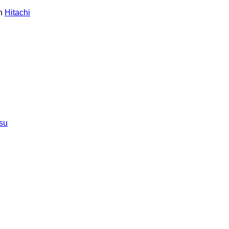
n
Hitachi
su