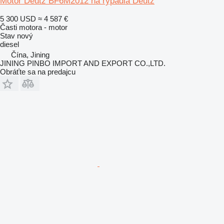
Motor Deutz BF6M2012 na rýpadla Deutz
5 300 USD
≈ 4 587 €
Časti motora - motor
Stav
nový
diesel
Čína, Jining
JINING PINBO IMPORT AND EXPORT CO.,LTD.
Obráťte sa na predajcu