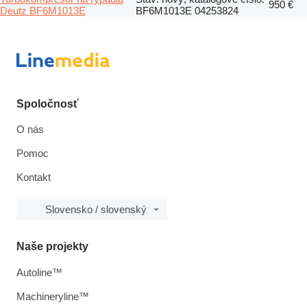
950 €
Deutz BF6M1013E
BF6M1013E 04253824
Spoločnosť
O nás
Pomoc
Kontakt
Slovensko / slovenský
Naše projekty
Autoline™
Machineryline™