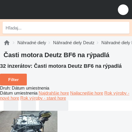
Náhradné diely
Náhradné diely Deutz
Náhradné diely
Časti motora Deutz BF6 na rýpadlá
32 inzerátov:
Časti motora Deutz BF6 na rýpadlá
Filter
Druh
:
Dátum umiestnenia
Dátum umiestnenia
Najdrahšie hore
Najlacnejšie hore
Rok výroby -
nové hore
Rok výroby - staré hore