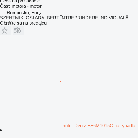
Cena na požiadanie
Časti motora - motor
Rumunsko, Borș
SZENTMIKLOSI ADALBERT ÎNTREPRINDERE INDIVIDUALĂ
Obráťte sa na predajcu
motor Deutz BF6M1015C na rýpadla
5