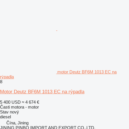
motor Deutz BF6M 1013 EC na
rýpadla
8
Motor Deutz BF6M 1013 EC na rýpadla
5 400 USD
≈ 4 674 €
Časti motora - motor
Stav
nový
diesel
Čína, Jining
JINING PINBO IMPORT AND EXPORT CO.,LTD.