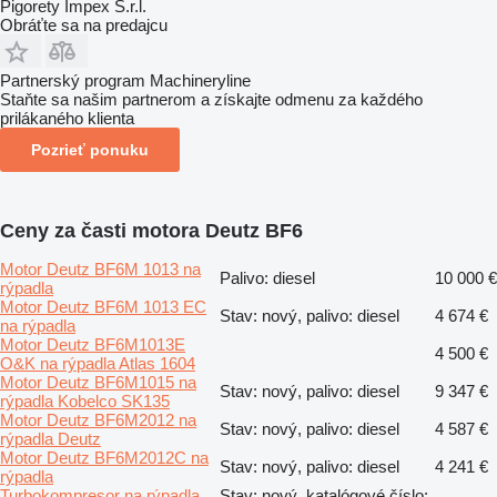
Pigorety Impex S.r.l.
Obráťte sa na predajcu
Partnerský program Machineryline
Staňte sa našim partnerom a získajte odmenu za každého
prilákaného klienta
Pozrieť ponuku
Ceny za časti motora Deutz BF6
Motor Deutz BF6M 1013 na
Palivo: diesel
10 000 €
rýpadla
Motor Deutz BF6M 1013 EC
Stav: nový, palivo: diesel
4 674 €
na rýpadla
Motor Deutz BF6M1013E
4 500 €
O&K na rýpadla Atlas 1604
Motor Deutz BF6M1015 na
Stav: nový, palivo: diesel
9 347 €
rýpadla Kobelco SK135
Motor Deutz BF6M2012 na
Stav: nový, palivo: diesel
4 587 €
rýpadla Deutz
Motor Deutz BF6M2012C na
Stav: nový, palivo: diesel
4 241 €
rýpadla
Turbokompresor na rýpadla
Stav: nový, katalógové číslo: