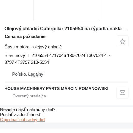
Olejový chladič Caterpillar 2105954 na rýpadla-nakladača Caterpillar 414E, 416E, 420E, 422E, 428E, 430E, 432E, 434E, 442E, 444E
Cena na požiadanie
Časti motora - olejový chladič
Stav
nový
2105954 4717046 130-7024 1307024 4T-
3797 4T3797 210-5954
Poľsko, Łęgajny
HOUSE MACHINERY PARTS MARCIN ROMANOWSKI
Neviete nájsť náhradný diel?
Poslať žiadosť ihneď!
Objednať náhradný diel