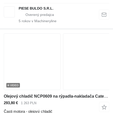
PIESE BULDO S.R.L.
5
rokov v Machineryline
VIDEO
Olejový chladič NCP0609 na rýpadla-nakladača Caterpillar 416E , 432E , 420E , 442E , 434E , 422E , 444E , 428E
293,80 €
1 263 PLN
Časti motora - olejový chladič