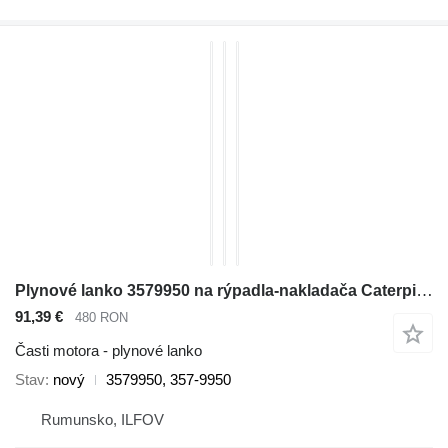
Plynové lanko 3579950 na rýpadla-nakladača Caterpillar 422E, 422F, 428E, 428F, 434E, 434F
91,39 €
480 RON
Časti motora - plynové lanko
Stav
nový
3579950, 357-9950
Rumunsko, ILFOV