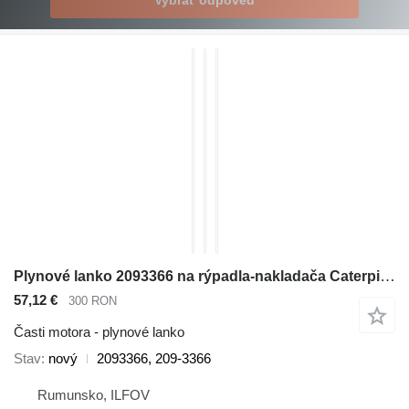
Vybrať odpoveď
Plynové lanko 2093366 na rýpadla-nakladača Caterpillar 416E, 416F, 420E, 420F, 422E, 422F, 428E, 428F, 430E, 430F, 432E, 432F, 434E, 434F, 442E, 444E, 444F
57,12 €
300 RON
Časti motora - plynové lanko
Stav
nový
2093366, 209-3366
Rumunsko, ILFOV