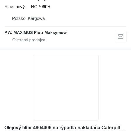
Stav
nový
NCP0609
Poľsko, Kargowa
P.W. MAXIMUS Piotr Maksymów
Olejový filter 4804406 na rýpadla-nakladača Caterpillar 422E, 422F, 428E, 428F, 432E, 432F, 434E, 434F, 442E, 444E, 444F