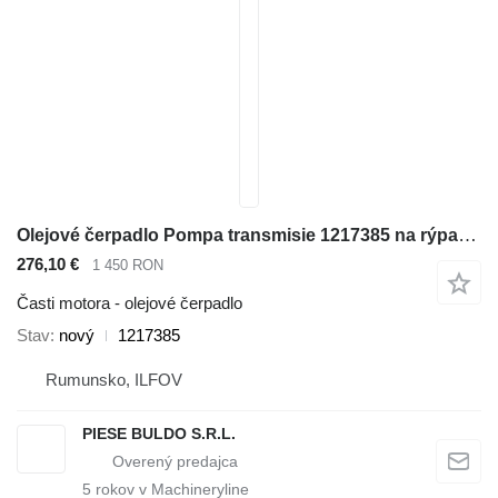
Olejové čerpadlo Pompa transmisie 1217385 na rýpadla-nakladača Caterpillar 414E , 416C , 416D , 416E , 416F , 420D , 420E , 420F , 422E , 422F , 424B , 424B HD , 424D , 426C , 428C , 428D , 428E , 428F , 430D , 430E , 430F , 432D , 432E , 432F , 434E , 434F , 436C , 438C , 438D , 442D , 442E , 444E , 444F
276,10 €
1 450 RON
Časti motora - olejové čerpadlo
Stav
nový
1217385
Rumunsko, ILFOV
PIESE BULDO S.R.L.
5
rokov v Machineryline