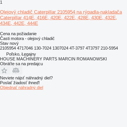
1
Olejový chladič Caterpillar 2105954 na rýpadla-nakladača
Caterpillar 414E, 416E, 420E, 422E, 428E, 430E, 432E,
434E, 442E, 444E
Cena na požiadanie
Časti motora - olejový chladič
Stav
nový
2105954 4717046 130-7024 1307024 4T-3797 4T3797 210-5954
Poľsko, Łęgajny
HOUSE MACHINERY PARTS MARCIN ROMANOWSKI
Obráťte sa na predajcu
Neviete nájsť náhradný diel?
Poslať žiadosť ihneď!
Objednať náhradný diel