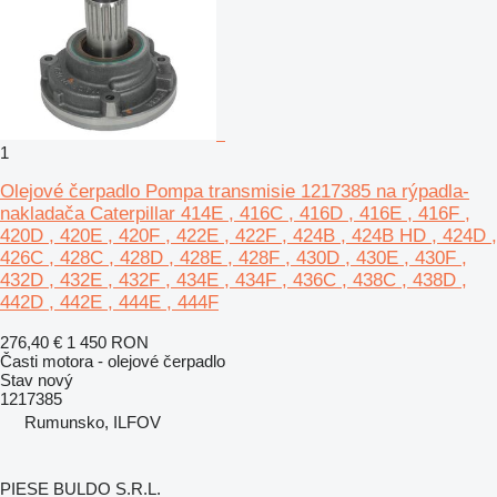
1
Olejové čerpadlo Pompa transmisie 1217385 na rýpadla-
nakladača Caterpillar 414E , 416C , 416D , 416E , 416F ,
420D , 420E , 420F , 422E , 422F , 424B , 424B HD , 424D ,
426C , 428C , 428D , 428E , 428F , 430D , 430E , 430F ,
432D , 432E , 432F , 434E , 434F , 436C , 438C , 438D ,
442D , 442E , 444E , 444F
276,40 €
1 450 RON
Časti motora - olejové čerpadlo
Stav
nový
1217385
Rumunsko, ILFOV
PIESE BULDO S.R.L.