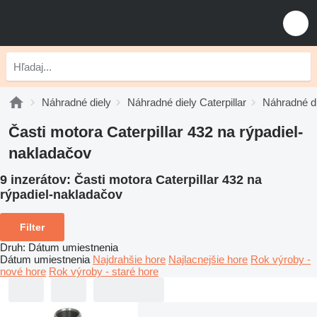
Náhradné diely
Náhradné diely Caterpillar
Náhradné di
Časti motora Caterpillar 432 na rýpadiel-
nakladačov
9 inzerátov:
Časti motora Caterpillar 432 na
rýpadiel-nakladačov
Filter
Druh
:
Dátum umiestnenia
Dátum umiestnenia
Najdrahšie hore
Najlacnejšie hore
Rok výroby -
nové hore
Rok výroby - staré hore