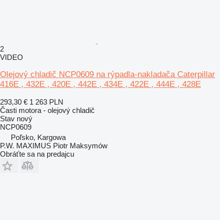
2
VIDEO
Olejový chladič NCP0609 na rýpadla-nakladača Caterpillar
416E , 432E , 420E , 442E , 434E , 422E , 444E , 428E
293,30 €
1 263 PLN
Časti motora - olejový chladič
Stav
nový
NCP0609
Poľsko, Kargowa
P.W. MAXIMUS Piotr Maksymów
Obráťte sa na predajcu