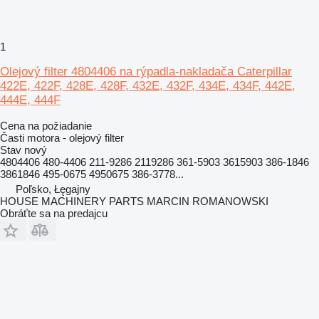
1
Olejový filter 4804406 na rýpadla-nakladača Caterpillar
422E, 422F, 428E, 428F, 432E, 432F, 434E, 434F, 442E,
444E, 444F
Cena na požiadanie
Časti motora - olejový filter
Stav
nový
4804406 480-4406 211-9286 2119286 361-5903 3615903 386-1846
3861846 495-0675 4950675 386-3778...
Poľsko, Łęgajny
HOUSE MACHINERY PARTS MARCIN ROMANOWSKI
Obráťte sa na predajcu