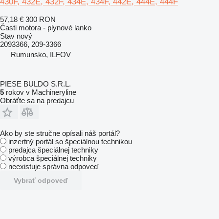
430F, 432E, 432F, 434E, 434F, 442E, 444E, 444F
57,18 €
300 RON
Časti motora - plynové lanko
Stav
nový
2093366, 209-3366
Rumunsko, ILFOV
PIESE BULDO S.R.L.
5
rokov v Machineryline
Obráťte sa na predajcu
Ako by ste stručne opísali náš portál?
inzertný portál so špeciálnou technikou
predajca špeciálnej techniky
výrobca špeciálnej techniky
neexistuje správna odpoveď
Vybrať odpoveď