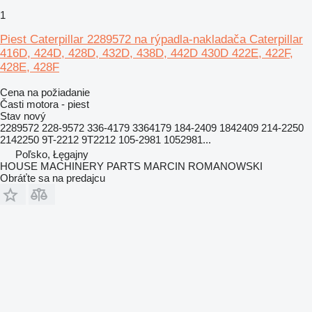
1
Piest Caterpillar 2289572 na rýpadla-nakladača Caterpillar
416D, 424D, 428D, 432D, 438D, 442D 430D 422E, 422F,
428E, 428F
Cena na požiadanie
Časti motora - piest
Stav
nový
2289572 228-9572 336-4179 3364179 184-2409 1842409 214-2250
2142250 9T-2212 9T2212 105-2981 1052981...
Poľsko, Łęgajny
HOUSE MACHINERY PARTS MARCIN ROMANOWSKI
Obráťte sa na predajcu