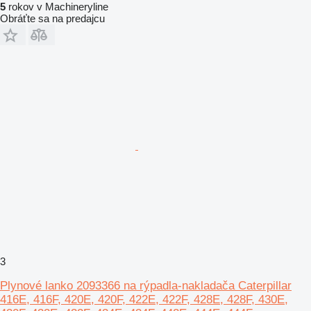
5
rokov v Machineryline
Obráťte sa na predajcu
3
Plynové lanko 2093366 na rýpadla-nakladača Caterpillar
416E, 416F, 420E, 420F, 422E, 422F, 428E, 428F, 430E,