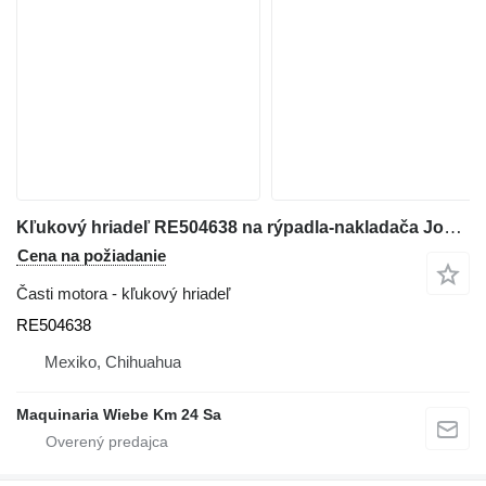
Kľukový hriadeľ RE504638 na rýpadla-nakladača John Deere 310G
Cena na požiadanie
Časti motora - kľukový hriadeľ
RE504638
Mexiko, Chihuahua
Maquinaria Wiebe Km 24 Sa