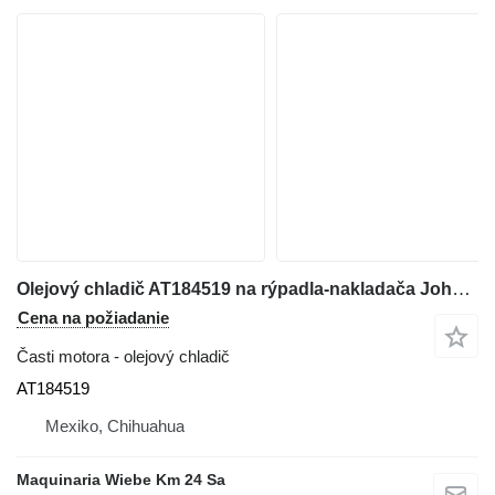
Olejový chladič AT184519 na rýpadla-nakladača John Deere 310G, 310SG, 315SG
Cena na požiadanie
Časti motora - olejový chladič
AT184519
Mexiko, Chihuahua
Maquinaria Wiebe Km 24 Sa