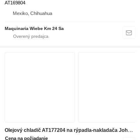
AT169804
Mexiko, Chihuahua
Maquinaria Wiebe Km 24 Sa
Olejový chladič AT177204 na rýpadla-nakladača John Deere 310G
Cena na požiadanie