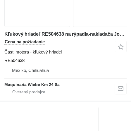
Kľukový hriadeľ RE504638 na rýpadla-nakladača John Deere 310G
Cena na požiadanie
Časti motora - kľukový hriadeľ
RE504638
Mexiko, Chihuahua
Maquinaria Wiebe Km 24 Sa