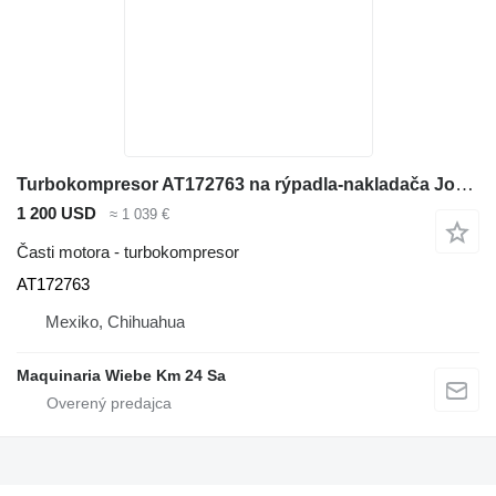
Turbokompresor AT172763 na rýpadla-nakladača John Deere 310E,310SE, 315SE, 310G, 310SG
1 200 USD
≈ 1 039 €
Časti motora - turbokompresor
AT172763
Mexiko, Chihuahua
Maquinaria Wiebe Km 24 Sa