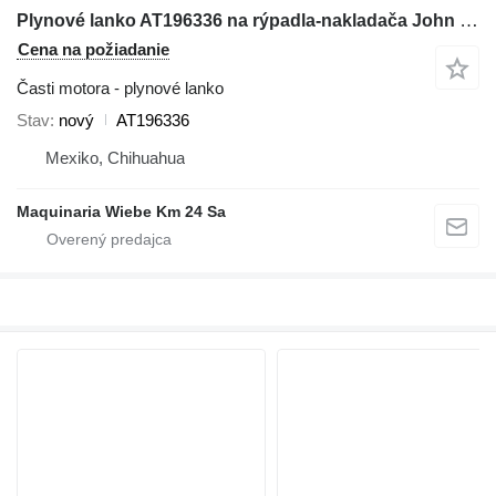
Plynové lanko AT196336 na rýpadla-nakladača John Deere 310G, 310SG,315G, 410G
Cena na požiadanie
Časti motora - plynové lanko
Stav
nový
AT196336
Mexiko, Chihuahua
Maquinaria Wiebe Km 24 Sa