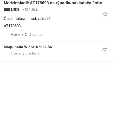
Medzichladič AT178693 na rýpadla-nakladača John Deere 310G
600 USD
≈ 519,30 €
Časti motora - medzichladič
AT178693
Mexiko, Chihuahua
Maquinaria Wiebe Km 24 Sa