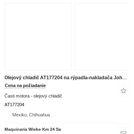
Olejový chladič AT177204 na rýpadla-nakladača John Deere 310G
Cena na požiadanie
Časti motora - olejový chladič
AT177204
Mexiko, Chihuahua
Maquinaria Wiebe Km 24 Sa