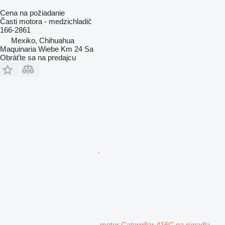
Cena na požiadanie
Časti motora - medzichladič
166-2861
Mexiko, Chihuahua
Maquinaria Wiebe Km 24 Sa
Obráťte sa na predajcu
motor Caterpillar 416C na rýpadla-