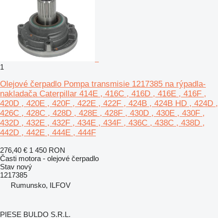
1
Olejové čerpadlo Pompa transmisie 1217385 na rýpadla-
nakladača Caterpillar 414E , 416C , 416D , 416E , 416F ,
420D , 420E , 420F , 422E , 422F , 424B , 424B HD , 424D ,
426C , 428C , 428D , 428E , 428F , 430D , 430E , 430F ,
432D , 432E , 432F , 434E , 434F , 436C , 438C , 438D ,
442D , 442E , 444E , 444F
276,40 €
1 450 RON
Časti motora - olejové čerpadlo
Stav
nový
1217385
Rumunsko, ILFOV
PIESE BULDO S.R.L.