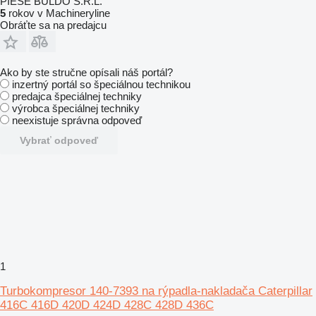
PIESE BULDO S.R.L.
5
rokov v Machineryline
Obráťte sa na predajcu
Ako by ste stručne opísali náš portál?
inzertný portál so špeciálnou technikou
predajca špeciálnej techniky
výrobca špeciálnej techniky
neexistuje správna odpoveď
Vybrať odpoveď
1
Turbokompresor 140-7393 na rýpadla-nakladača Caterpillar
416C 416D 420D 424D 428C 428D 436C