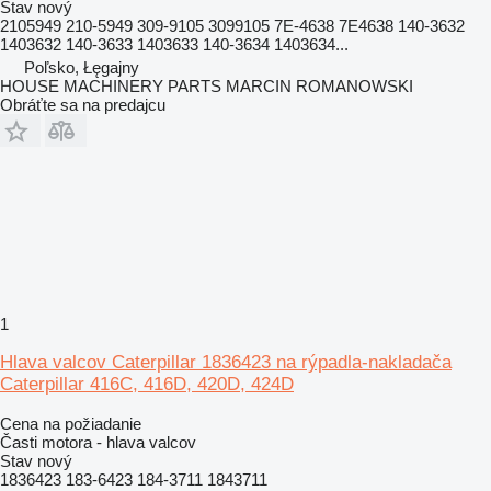
Stav
nový
2105949 210-5949 309-9105 3099105 7E-4638 7E4638 140-3632
1403632 140-3633 1403633 140-3634 1403634...
Poľsko, Łęgajny
HOUSE MACHINERY PARTS MARCIN ROMANOWSKI
Obráťte sa na predajcu
1
Hlava valcov Caterpillar 1836423 na rýpadla-nakladača
Caterpillar 416C, 416D, 420D, 424D
Cena na požiadanie
Časti motora - hlava valcov
Stav
nový
1836423 183-6423 184-3711 1843711