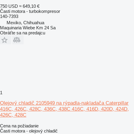
750 USD
≈ 649,10 €
Časti motora - turbokompresor
140-7393
Mexiko, Chihuahua
Maquinaria Wiebe Km 24 Sa
Obráťte sa na predajcu
1
Olejový chladič 2105949 na rýpadla-nakladača Caterpillar
416C, 426C, 428C, 436C, 438C 416C, 416D, 420D, 424D,
426C, 428C
Cena na požiadanie
Časti motora - olejový chladič