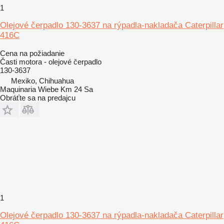
1
Olejové čerpadlo 130-3637 na rýpadla-nakladača Caterpillar
416C
Cena na požiadanie
Časti motora - olejové čerpadlo
130-3637
Mexiko, Chihuahua
Maquinaria Wiebe Km 24 Sa
Obráťte sa na predajcu
1
Olejové čerpadlo 130-3637 na rýpadla-nakladača Caterpillar