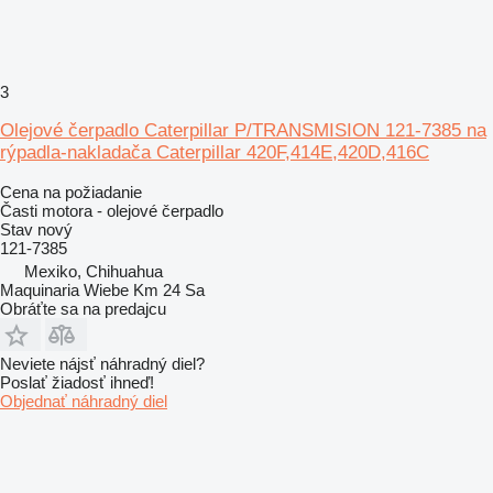
3
Olejové čerpadlo Caterpillar P/TRANSMISION 121-7385 na
rýpadla-nakladača Caterpillar 420F,414E,420D,416C
Cena na požiadanie
Časti motora - olejové čerpadlo
Stav
nový
121-7385
Mexiko, Chihuahua
Maquinaria Wiebe Km 24 Sa
Obráťte sa na predajcu
Neviete nájsť náhradný diel?
Poslať žiadosť ihneď!
Objednať náhradný diel