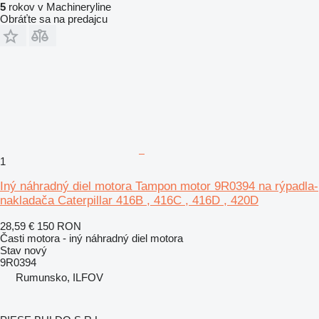
5
rokov v Machineryline
Obráťte sa na predajcu
1
Iný náhradný diel motora Tampon motor 9R0394 na rýpadla-
nakladača Caterpillar 416B , 416C , 416D , 420D
28,59 €
150 RON
Časti motora - iný náhradný diel motora
Stav
nový
9R0394
Rumunsko, ILFOV