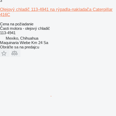
3
Olejový chladič 113-4941 na rýpadla-nakladača Caterpillar
416C
Cena na požiadanie
Časti motora - olejový chladič
113-4941
Mexiko, Chihuahua
Maquinaria Wiebe Km 24 Sa
Obráťte sa na predajcu