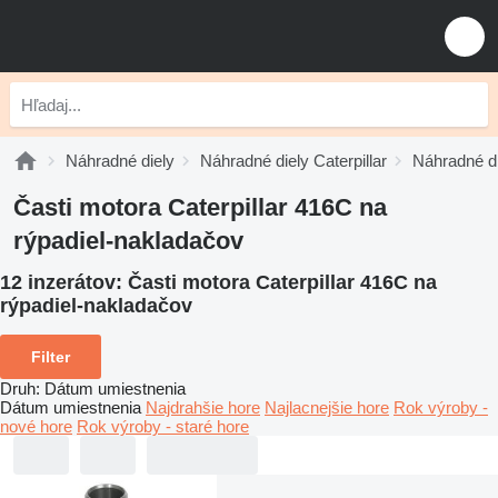
Náhradné diely
Náhradné diely Caterpillar
Náhradné di
Časti motora Caterpillar 416C na
rýpadiel-nakladačov
12 inzerátov:
Časti motora Caterpillar 416C na
rýpadiel-nakladačov
Filter
Druh
:
Dátum umiestnenia
Dátum umiestnenia
Najdrahšie hore
Najlacnejšie hore
Rok výroby -
nové hore
Rok výroby - staré hore