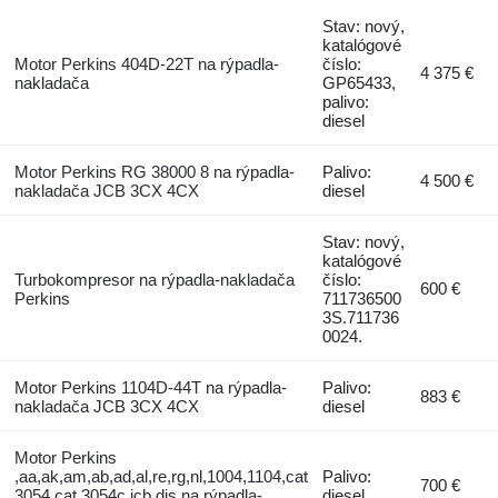
Stav: nový,
katalógové
Motor Perkins 404D-22T na rýpadla-
číslo:
4 375 €
nakladača
GP65433,
palivo:
diesel
Motor Perkins RG 38000 8 na rýpadla-
Palivo:
4 500 €
nakladača JCB 3CX 4CX
diesel
Stav: nový,
katalógové
Turbokompresor na rýpadla-nakladača
číslo:
600 €
Perkins
711736500
3S.711736
0024.
Motor Perkins 1104D-44T na rýpadla-
Palivo:
883 €
nakladača JCB 3CX 4CX
diesel
Motor Perkins
,aa,ak,am,ab,ad,al,re,rg,nl,1004,1104,cat
Palivo:
700 €
3054,cat 3054c,jcb dis na rýpadla-
diesel