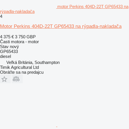
motor Perkins 404D-22T GP65433 na
rýpadla-nakladača
4
Motor Perkins 404D-22T GP65433 na rýpadla-nakladača
4 375 €
3 750 GBP
Časti motora - motor
Stav
nový
GP65433
diesel
Veľká Británia, Southampton
Timik Agricultural Ltd
Obráťte sa na predajcu