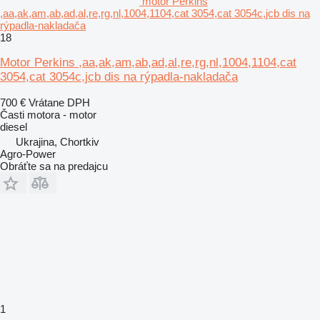
motor Perkins
,aa,ak,am,ab,ad,al,re,rg,nl,1004,1104,cat 3054,cat 3054c,jcb dis na
rýpadla-nakladača
18
Motor Perkins ,aa,ak,am,ab,ad,al,re,rg,nl,1004,1104,cat
3054,cat 3054c,jcb dis na rýpadla-nakladača
700 €
Vrátane DPH
Časti motora - motor
diesel
Ukrajina, Chortkiv
Agro-Power
Obráťte sa na predajcu
1