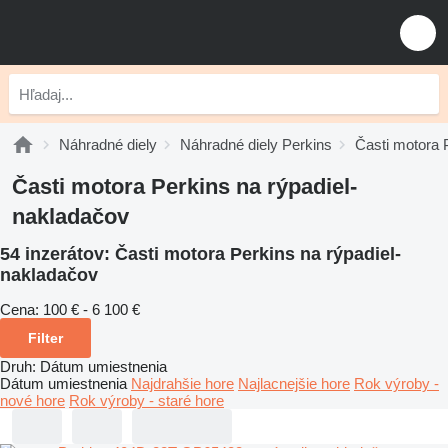
Náhradné diely
Náhradné diely Perkins
Časti motora 
Časti motora Perkins na rýpadiel-
nakladačov
54 inzerátov:
Časti motora Perkins na rýpadiel-
nakladačov
Cena:
100 € - 6 100 €
Filter
Druh
:
Dátum umiestnenia
Dátum umiestnenia
Najdrahšie hore
Najlacnejšie hore
Rok výroby -
nové hore
Rok výroby - staré hore