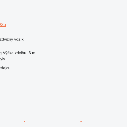
D25
zdvižný vozík
g
Výška zdvihu
3 m
yiv
edajcu