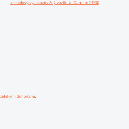
dieselový vysokozdvižný vozík UniCarriers FD30
ateľskými dohodami
.