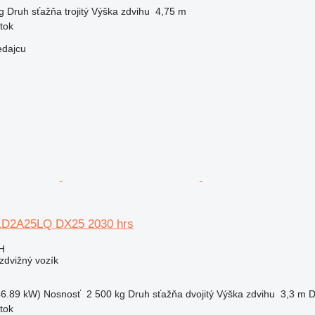
g
Druh sťažňa
trojitý
Výška zdvihu
4,75 m
tok
edajcu
U1D2A25LQ DX25 2030 hrs
H
zdvižný vozík
46.89 kW)
Nosnosť
2 500 kg
Druh sťažňa
dvojitý
Výška zdvihu
3,3 m
D
tok