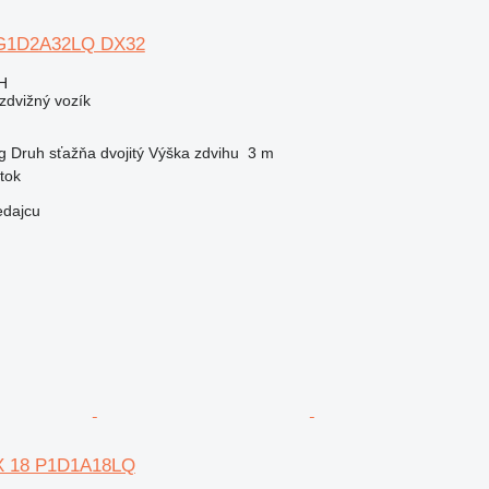
UG1D2A32LQ DX32
H
zdvižný vozík
g
Druh sťažňa
dvojitý
Výška zdvihu
3 m
tok
edajcu
DX 18 P1D1A18LQ