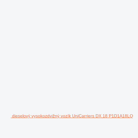
dieselový vysokozdvižný vozík UniCarriers DX 18 P1D1A18LQ