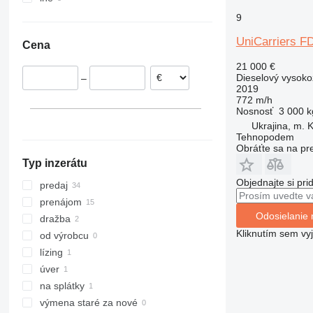
Španielsko
Ukrajina
9
Estónsko
UniCarriers F
Cena
Nemecko
Holandsko
21 000 €
Dieselový vysoko
–
Litva
2019
Lotyšsko
772 m/h
Nosnosť
3 000 k
Belgicko
Ukrajina, m. K
Tehnopodem
Obráťte sa na pr
Typ inzerátu
Objednajte si pri
predaj
prenájom
Odosielanie 
dražba
Kliknutím sem vy
od výrobcu
lízing
úver
na splátky
výmena staré za nové