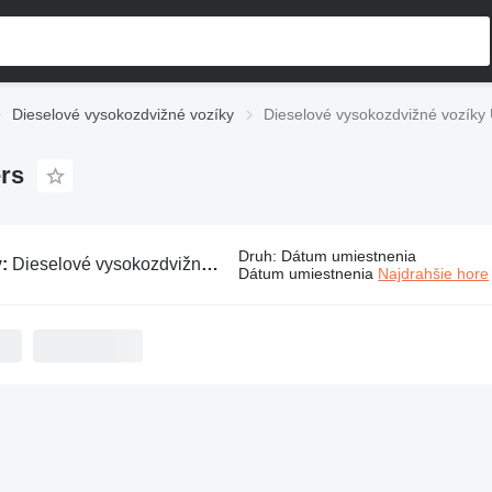
Dieselové vysokozdvižné vozíky
Dieselové vysokozdvižné vozíky 
ers
Druh
:
Dátum umiestnenia
v:
Dieselové vysokozdvižné vozíky UniCarriers
Dátum umiestnenia
Najdrahšie hore