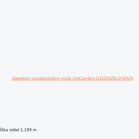
dieselový vysokozdvižný vozík UniCarriers U1D2A25LQ DX25
ĺžka vidiel
1,199 m