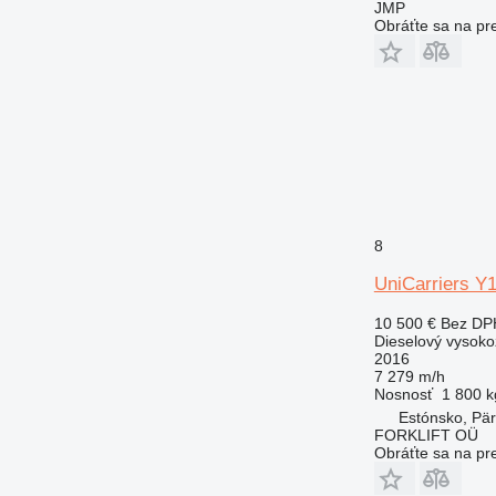
JMP
Obráťte sa na pr
8
UniCarriers 
10 500 €
Bez DP
Dieselový vysoko
2016
7 279 m/h
Nosnosť
1 800 k
Estónsko, Pä
FORKLIFT OÜ
Obráťte sa na pr