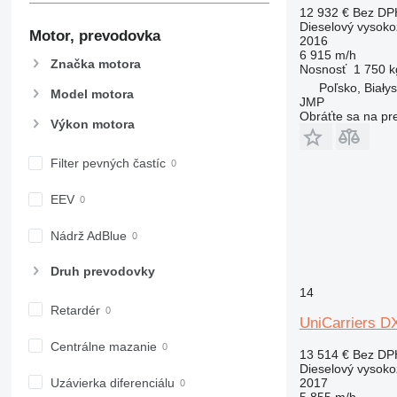
12 932 €
Bez DP
Dieselový vysoko
Motor, prevodovka
2016
6 915 m/h
Značka motora
Nosnosť
1 750 k
Poľsko, Białys
Model motora
JMP
Obráťte sa na pr
Výkon motora
Filter pevných častíc
EEV
Nádrž AdBlue
Druh prevodovky
14
Retardér
UniCarriers 
Centrálne mazanie
13 514 €
Bez DP
Dieselový vysoko
Uzávierka diferenciálu
2017