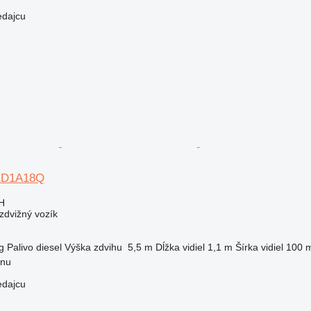
edajcu
Y1D1A18Q
H
zdvižný vozík
g
Palivo
diesel
Výška zdvihu
5,5 m
Dĺžka vidiel
1,1 m
Šírka vidiel
100 
rnu
edajcu