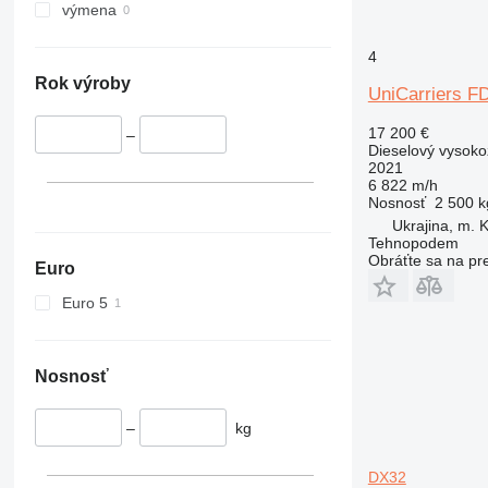
výmena
4
Rok výroby
UniCarriers F
17 200 €
–
Dieselový vysoko
2021
6 822 m/h
Nosnosť
2 500 k
Ukrajina, m. K
Tehnopodem
Obráťte sa na pr
Euro
Euro 5
Nosnosť
–
kg
DX32