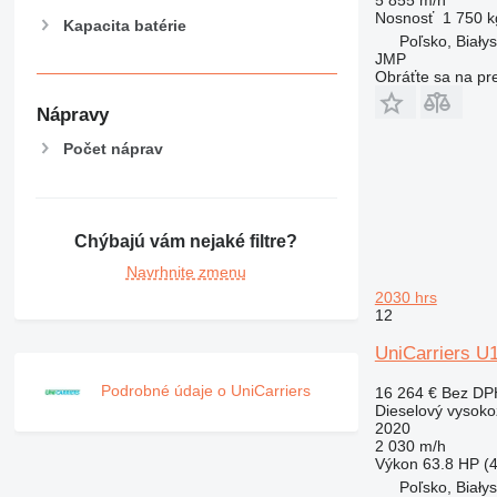
5 855 m/h
Nosnosť
1 750 k
Kapacita batérie
Poľsko, Białys
JMP
Obráťte sa na pr
Nápravy
Počet náprav
Chýbajú vám nejaké filtre?
Navrhnite zmenu
2030 hrs
12
UniCarriers 
Podrobné údaje o UniCarriers
16 264 €
Bez DP
Dieselový vysoko
2020
2 030 m/h
Výkon
63.8 HP (
Poľsko, Białys