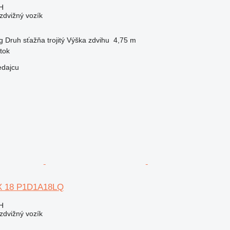
H
zdvižný vozík
g
Druh sťažňa
trojitý
Výška zdvihu
4,75 m
tok
edajcu
DX 18 P1D1A18LQ
H
zdvižný vozík