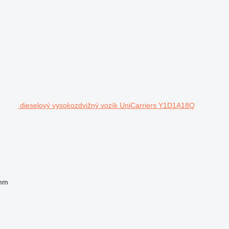
dieselový vysokozdvižný vozík UniCarriers Y1D1A18Q
mm