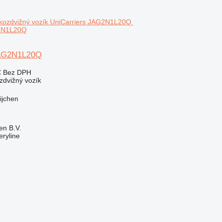
G2N1L20Q
JAG2N1L20Q
€
Bez DPH
zdvižný vozík
ijchen
en B.V.
ryline