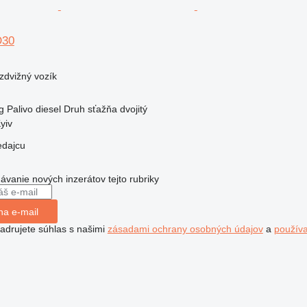
D30
zdvižný vozík
g
Palivo
diesel
Druh sťažňa
dvojitý
yiv
edajcu
dávanie nových inzerátov tejto rubriky
na e-mail
jadrujete súhlas s našimi
zásadami ochrany osobných údajov
a
použív