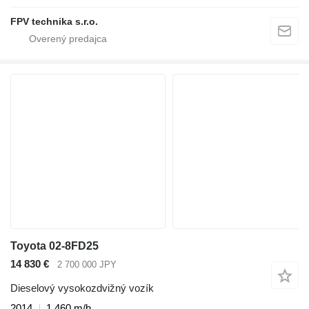
FPV technika s.r.o.
Toyota 02-8FD25
14 830 €
2 700 000 JPY
Dieselový vysokozdvižný vozík
2014
1 460 m/h