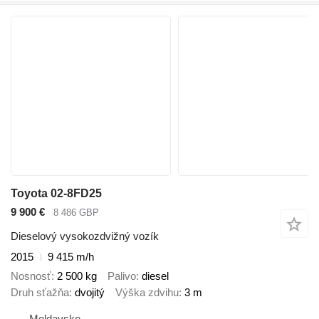
Toyota 02-8FD25
9 900 €
8 486 GBP
Dieselový vysokozdvižný vozík
2015
9 415 m/h
Nosnosť
2 500 kg
Palivo
diesel
Druh sťažňa
dvojitý
Výška zdvihu
3 m
Moldavsko