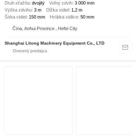
Druh sťažňa
dvojitý
Voľný zdvih
3 000 mm
Výška zdvihu
3 m
Dĺžka vidiel
1,2 m
Šírka vidiel
150 mm
Hrúbka vidlice
50 mm
Čína, Anhui Province , Hefei City
Shanghai Litong Machinery Equipment Co., LTD