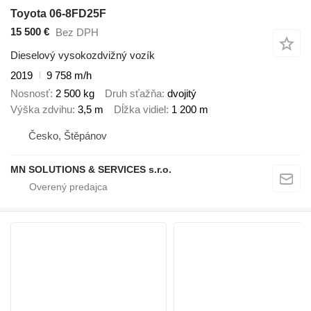
Toyota 06-8FD25F
15 500 €
Bez DPH
Dieselový vysokozdvižný vozík
2019
9 758 m/h
Nosnosť
2 500 kg
Druh sťažňa
dvojitý
Výška zdvihu
3,5 m
Dĺžka vidiel
1 200 m
Česko, Štěpánov
MN SOLUTIONS & SERVICES s.r.o.