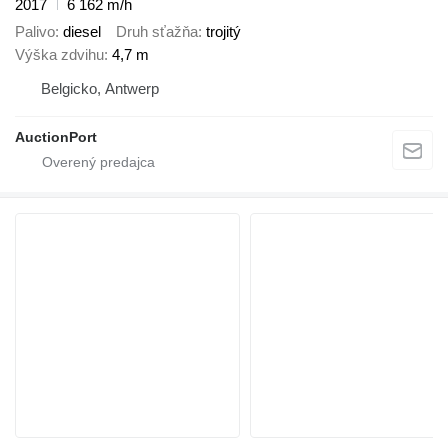
2017
6 162 m/h
Palivo
diesel
Druh sťažňa
trojitý
Výška zdvihu
4,7 m
Belgicko, Antwerp
AuctionPort