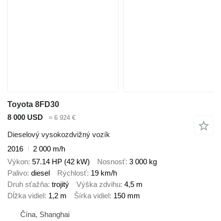
Toyota 8FD30
8 000 USD
≈ 6 924 €
Dieselový vysokozdvižný vozík
2016
2 000 m/h
Výkon
57.14 HP (42 kW)
Nosnosť
3 000 kg
Palivo
diesel
Rýchlosť
19 km/h
Druh sťažňa
trojitý
Výška zdvihu
4,5 m
Dĺžka vidiel
1,2 m
Šírka vidiel
150 mm
Čína, Shanghai