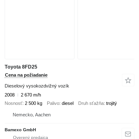
Toyota 8FD25
Cena na požiadanie
Dieselový vysokozdvižný vozík
2008
2 670 m/h
Nosnosť
2 500 kg
Palivo
diesel
Druh sťažňa
trojitý
Nemecko, Aachen
Bamexo GmbH