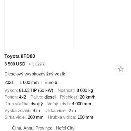
Toyota 8FD80
3 500 USD
≈ 3 029 €
Dieselový vysokozdvižný vozík
2021
1 000 m/h
Euro 6
Výkon
81.63 HP (60 kW)
Nosnosť
8 000 kg
Pohon
4x2
Palivo
diesel
Rýchlosť
20 km/h
Druh sťažňa
dvojitý
Voľný zdvih
4 000 mm
Výška zdvihu
4 m
Dĺžka vidiel
2 m
Šírka vidiel
200 mm
Hrúbka vidlice
100 mm
Čína, Anhui Province , Hefei City