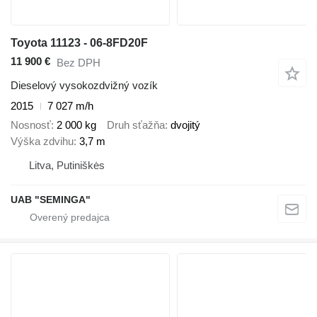
Toyota 11123 - 06-8FD20F
11 900 €
Bez DPH
Dieselový vysokozdvižný vozík
2015
7 027 m/h
Nosnosť
2 000 kg
Druh sťažňa
dvojitý
Výška zdvihu
3,7 m
Litva, Putiniškės
UAB "SEMINGA"