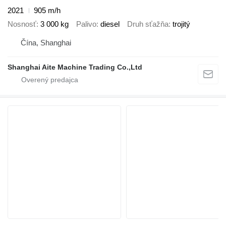
2021
905 m/h
Nosnosť
3 000 kg
Palivo
diesel
Druh sťažňa
trojitý
Čína, Shanghai
Shanghai Aite Machine Trading Co.,Ltd