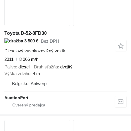
Toyota D-52-8FD30
3 500 €
Bez DPH
Dieselový vysokozdvižný vozík
2011
8 966 m/h
Palivo
diesel
Druh sťažňa
dvojitý
Výška zdvihu
4 m
Belgicko, Antwerp
AuctionPort