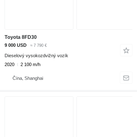
Toyota 8FD30
9 000 USD
≈ 7 790 €
Dieselový vysokozdvižný vozík
2020
2 100 m/h
Čína, Shanghai