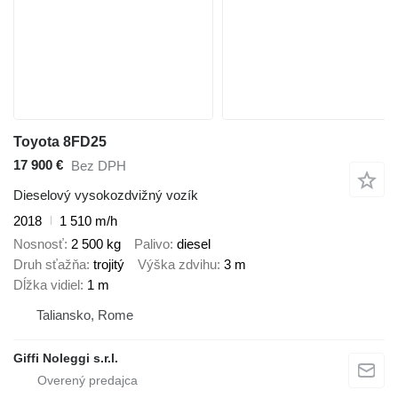
Toyota 8FD25
17 900 €
Bez DPH
Dieselový vysokozdvižný vozík
2018
1 510 m/h
Nosnosť
2 500 kg
Palivo
diesel
Druh sťažňa
trojitý
Výška zdvihu
3 m
Dĺžka vidiel
1 m
Taliansko, Rome
Giffi Noleggi s.r.l.