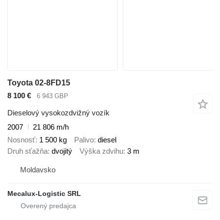
Toyota 02-8FD15
8 100 €
6 943 GBP
Dieselový vysokozdvižný vozík
2007
21 806 m/h
Nosnosť
1 500 kg
Palivo
diesel
Druh sťažňa
dvojitý
Výška zdvihu
3 m
Moldavsko
Mecalux-Logistic SRL