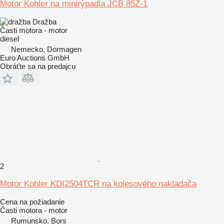
Motor Kohler na minirýpadla JCB 85Z-1
Dražba
Časti motora - motor
diesel
Nemecko, Dormagen
Euro Auctions GmbH
Obráťte sa na predajcu
2
Motor Kohler KDI2504TCR na kolesového nakladača
Cena na požiadanie
Časti motora - motor
Rumunsko, Borș