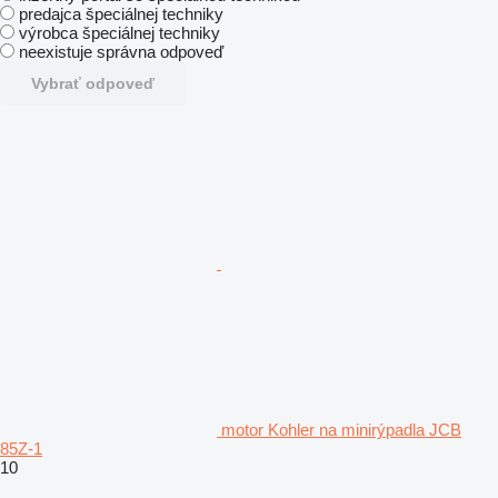
predajca špeciálnej techniky
výrobca špeciálnej techniky
neexistuje správna odpoveď
Vybrať odpoveď
motor Kohler na minirýpadla JCB
85Z-1
10