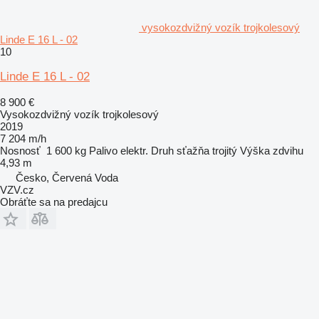
vysokozdvižný vozík trojkolesový
Linde E 16 L - 02
10
Linde E 16 L - 02
8 900 €
Vysokozdvižný vozík trojkolesový
2019
7 204 m/h
Nosnosť
1 600 kg
Palivo
elektr.
Druh sťažňa
trojitý
Výška zdvihu
4,93 m
Česko, Červená Voda
VZV.cz
Obráťte sa na predajcu