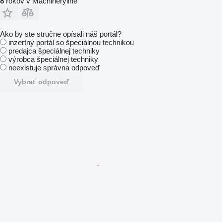
8
rokov v Machineryline
Ako by ste stručne opísali náš portál?
inzertný portál so špeciálnou technikou
predajca špeciálnej techniky
výrobca špeciálnej techniky
neexistuje správna odpoveď
Vybrať odpoveď