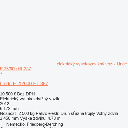
elektrický vysokozdvižný vozík Linde
E 25/600 HL 387
7
Linde E 25/600 HL 387
10 500 €
Bez DPH
Elektrický vysokozdvižný vozík
2012
6 172 m/h
Nosnosť
2 500 kg
Palivo
elektr.
Druh sťažňa
trojitý
Voľný zdvih
1 450 mm
Výška zdvihu
4,78 m
Nemecko, Friedberg-Derching