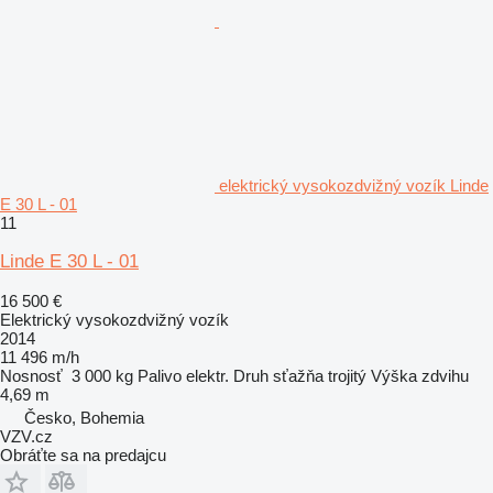
elektrický vysokozdvižný vozík Linde
E 30 L - 01
11
Linde E 30 L - 01
16 500 €
Elektrický vysokozdvižný vozík
2014
11 496 m/h
Nosnosť
3 000 kg
Palivo
elektr.
Druh sťažňa
trojitý
Výška zdvihu
4,69 m
Česko, Bohemia
VZV.cz
Obráťte sa na predajcu