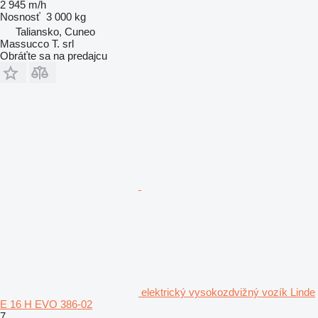
2 945 m/h
Nosnosť
3 000 kg
Taliansko, Cuneo
Massucco T. srl
Obráťte sa na predajcu
elektrický vysokozdvižný vozík Linde
E 16 H EVO 386-02
7