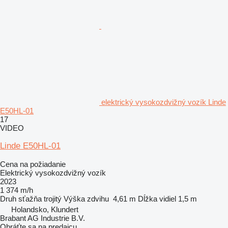
elektrický vysokozdvižný vozík Linde
E50HL-01
17
VIDEO
Linde E50HL-01
Cena na požiadanie
Elektrický vysokozdvižný vozík
2023
1 374 m/h
Druh sťažňa
trojitý
Výška zdvihu
4,61 m
Dĺžka vidiel
1,5 m
Holandsko, Klundert
Brabant AG Industrie B.V.
Obráťte sa na predajcu