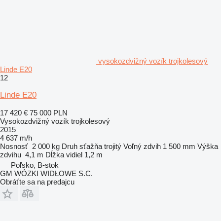
vysokozdvižný vozík trojkolesový
Linde E20
12
Linde E20
17 420 €
75 000 PLN
Vysokozdvižný vozík trojkolesový
2015
4 637 m/h
Nosnosť
2 000 kg
Druh sťažňa
trojitý
Voľný zdvih
1 500 mm
Výška
zdvihu
4,1 m
Dĺžka vidiel
1,2 m
Poľsko, B-stok
GM WÓZKI WIDŁOWE S.C.
Obráťte sa na predajcu