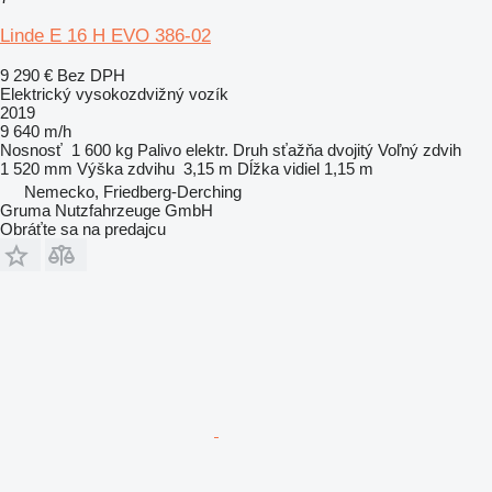
Linde E 16 H EVO 386-02
9 290 €
Bez DPH
Elektrický vysokozdvižný vozík
2019
9 640 m/h
Nosnosť
1 600 kg
Palivo
elektr.
Druh sťažňa
dvojitý
Voľný zdvih
1 520 mm
Výška zdvihu
3,15 m
Dĺžka vidiel
1,15 m
Nemecko, Friedberg-Derching
Gruma Nutzfahrzeuge GmbH
Obráťte sa na predajcu