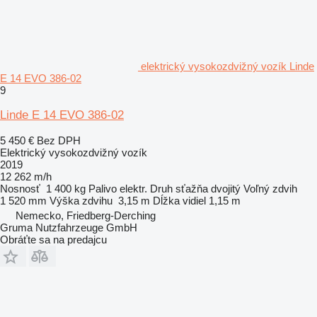
elektrický vysokozdvižný vozík Linde
E 14 EVO 386-02
9
Linde E 14 EVO 386-02
5 450 €
Bez DPH
Elektrický vysokozdvižný vozík
2019
12 262 m/h
Nosnosť
1 400 kg
Palivo
elektr.
Druh sťažňa
dvojitý
Voľný zdvih
1 520 mm
Výška zdvihu
3,15 m
Dĺžka vidiel
1,15 m
Nemecko, Friedberg-Derching
Gruma Nutzfahrzeuge GmbH
Obráťte sa na predajcu