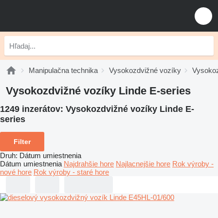
Manipulačna technika
Vysokozdvižné vozíky
Vysokoz
Vysokozdvižné vozíky Linde E-series
1249 inzerátov:
Vysokozdvižné vozíky Linde E-
series
Filter
Druh
:
Dátum umiestnenia
Dátum umiestnenia
Najdrahšie hore
Najlacnejšie hore
Rok výroby -
nové hore
Rok výroby - staré hore