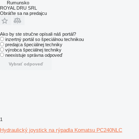
Rumunsko
ROYAL DRU SRL
Obráťte sa na predajcu
Ako by ste stručne opísali náš portál?
inzertný portál so špeciálnou technikou
predajca špeciálnej techniky
výrobca špeciálnej techniky
neexistuje správna odpoveď
Vybrať odpoveď
1
Hydraulický joystick na rýpadla Komatsu PC240NLC