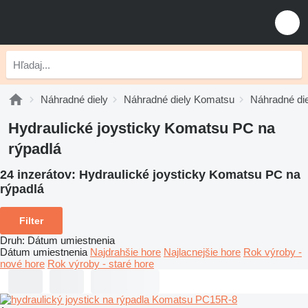
Náhradné diely
Náhradné diely Komatsu
Náhradné di
Hydraulické joysticky Komatsu PC na
rýpadlá
24 inzerátov:
Hydraulické joysticky Komatsu PC na
rýpadlá
Filter
Druh
:
Dátum umiestnenia
Dátum umiestnenia
Najdrahšie hore
Najlacnejšie hore
Rok výroby -
nové hore
Rok výroby - staré hore