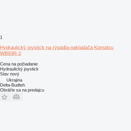
1
Hydraulický joystick na rýpadla-nakladača Komatsu
WB93R-2
Cena na požiadanie
Hydraulický joystick
Stav
nový
Ukrajina
Delta-Budteh
Obráťte sa na predajcu