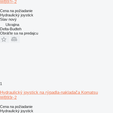
WB97r-2
Cena na požiadanie
Hydraulický joystick
Stav
nový
Ukrajina
Delta-Budteh
Obráťte sa na predajcu
1
Hydraulický joystick na rýpadla-nakladača Komatsu
WB93r-2
Cena na požiadanie
Hydraulický joystick