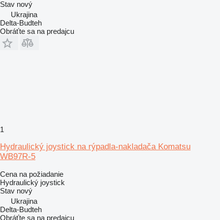
Stav
nový
Ukrajina
Delta-Budteh
Obráťte sa na predajcu
1
Hydraulický joystick na rýpadla-nakladača Komatsu
WB97R-5
Cena na požiadanie
Hydraulický joystick
Stav
nový
Ukrajina
Delta-Budteh
Obráťte sa na predajcu