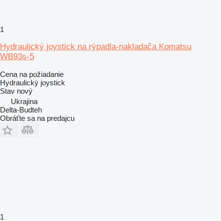
1
Hydraulický joystick na rýpadla-nakladača Komatsu
WB93s-5
Cena na požiadanie
Hydraulický joystick
Stav
nový
Ukrajina
Delta-Budteh
Obráťte sa na predajcu
1