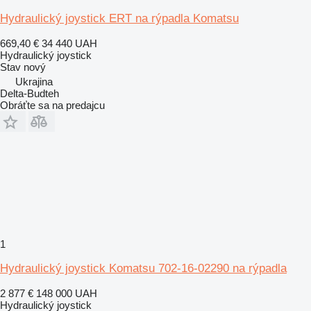
Hydraulický joystick ERT na rýpadla Komatsu
669,40 €
34 440 UAH
Hydraulický joystick
Stav
nový
Ukrajina
Delta-Budteh
Obráťte sa na predajcu
1
Hydraulický joystick Komatsu 702-16-02290 na rýpadla
2 877 €
148 000 UAH
Hydraulický joystick