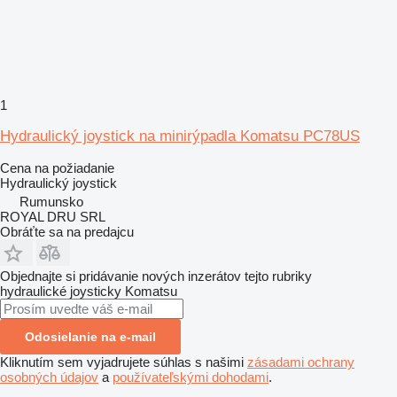
1
Hydraulický joystick na minirýpadla Komatsu PC78US
Cena na požiadanie
Hydraulický joystick
Rumunsko
ROYAL DRU SRL
Obráťte sa na predajcu
Objednajte si pridávanie nových inzerátov tejto rubriky
hydraulické joysticky
Komatsu
Odosielanie na e-mail
Kliknutím sem vyjadrujete súhlas s našimi
zásadami ochrany
osobných údajov
a
používateľskými dohodami
.