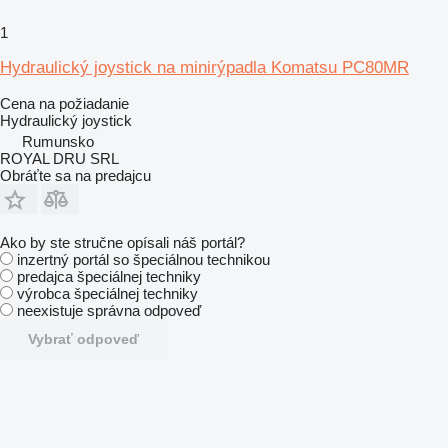
1
Hydraulický joystick na minirýpadla Komatsu PC80MR
Cena na požiadanie
Hydraulický joystick
Rumunsko
ROYAL DRU SRL
Obráťte sa na predajcu
Ako by ste stručne opísali náš portál?
inzertný portál so špeciálnou technikou
predajca špeciálnej techniky
výrobca špeciálnej techniky
neexistuje správna odpoveď
Vybrať odpoveď