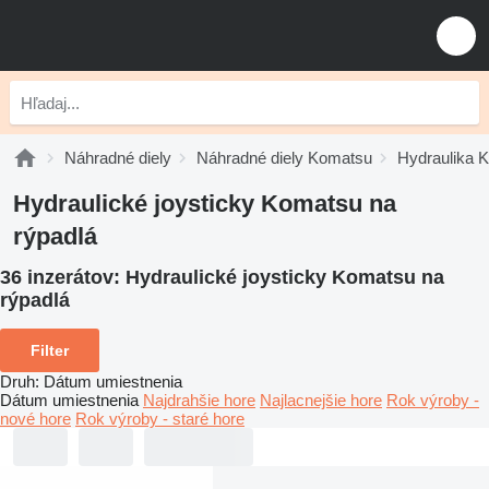
Náhradné diely
Náhradné diely Komatsu
Hydraulika 
Hydraulické joysticky Komatsu na
rýpadlá
36 inzerátov:
Hydraulické joysticky Komatsu na
rýpadlá
Filter
Druh
:
Dátum umiestnenia
Dátum umiestnenia
Najdrahšie hore
Najlacnejšie hore
Rok výroby -
nové hore
Rok výroby - staré hore