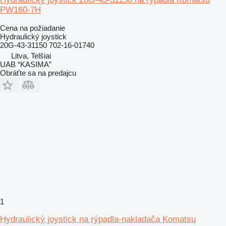
PW160-7H
Cena na požiadanie
Hydraulický joystick
20G-43-31150 702-16-01740
Litva, Telšiai
UAB “KASIMA”
Obráťte sa na predajcu
1
Hydraulický joystick na rýpadla-nakladača Komatsu