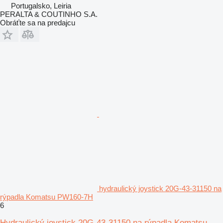
Portugalsko, Leiria
PERALTA & COUTINHO S.A.
Obráťte sa na predajcu
hydraulický joystick 20G-43-31150 na
rýpadla Komatsu PW160-7H
6
Hydraulický joystick 20G-43-31150 na rýpadla Komatsu