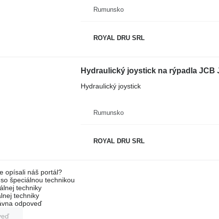
Rumunsko
ROYAL DRU SRL
Hydraulický joystick na rýpadla JC
Hydraulický joystick
Rumunsko
ROYAL DRU SRL
e opísali náš portál?
l so špeciálnou technikou
álnej techniky
lnej techniky
rávna odpoveď
veď