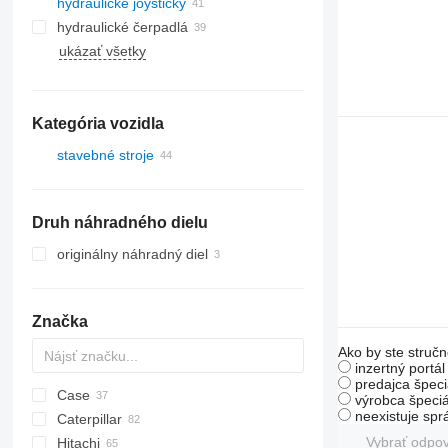
hydraulické joysticky
hydraulické čerpadlá
ukázať všetky
Kategória vozidla
stavebné stroje
rýpadlá
minirýpadlá
Druh náhradného dielu
originálny náhradný diel
Značka
Ako by ste stručn
inzertný portá
predajca špeci
Case
AZ
AX
1304
320
výrobca špeciá
neexistuje sp
Caterpillar
1604
323
580
Vybrať odpo
Hitachi
325
590
120
DX