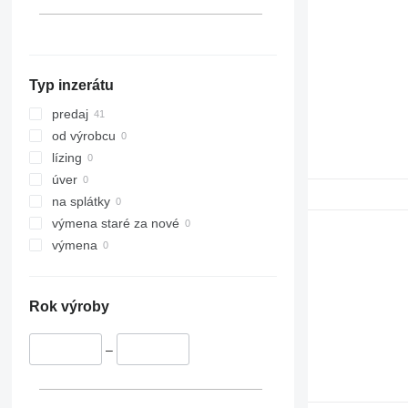
330
JS 240
336
JS 260
345
JS 290
349
JS 300
Typ inzerátu
416
JS 330
E-series
JS 360
predaj
JS 370
od výrobcu
JS 460
lízing
úver
na splátky
výmena staré za nové
výmena
Rok výroby
–