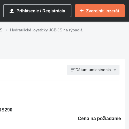
Prihlásenie / Registrácia
Zverejniť inzerát
JS
Hydraulické joysticky JCB JS na rýpadlá
Dátum umiestnenia
 JS290
Cena na požiadanie