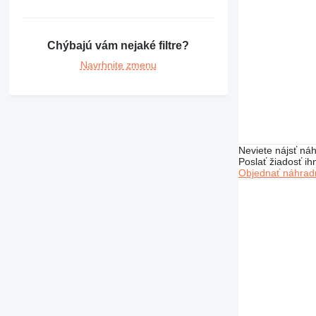
Chýbajú vám nejaké filtre?
Navrhnite zmenu
Neviete nájsť náh
Poslať žiadosť ih
Objednať náhradn