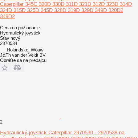
Caterpillar 345C 320D 330D 311D 321D 312D 323D 314D
324D 315D 325D 345D 328D 319D 329D 349D 320D2
349D2
Cena na požiadanie
Hydraulický joystick
Stav
nový
2970534
Holandsko, Wouw
J&Th van der Veldt BV
Obráťte sa na predajcu
2
Hydraulický joystick Caterpillar 2970530 - 2970538 na