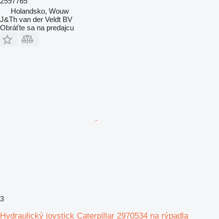
2597765
Holandsko, Wouw
J&Th van der Veldt BV
Obráťte sa na predajcu
3
Hydraulický joystick Caterpillar 2970534 na rýpadla