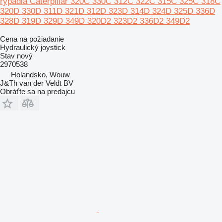
rýpadla Caterpillar 320C 330C 312C 322C 315C 325C 318C
320D 330D 311D 321D 312D 323D 314D 324D 325D 336D
328D 319D 329D 349D 320D2 323D2 336D2 349D2
Cena na požiadanie
Hydraulický joystick
Stav
nový
2970538
Holandsko, Wouw
J&Th van der Veldt BV
Obráťte sa na predajcu