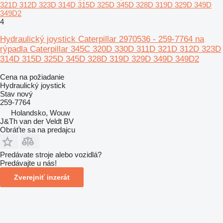
321D 312D 323D 314D 315D 325D 345D 328D 319D 329D 349D
349D2
4
Hydraulický joystick Caterpillar 2970536 - 259-7764 na
rýpadla Caterpillar 345C 320D 330D 311D 321D 312D 323D
314D 315D 325D 345D 328D 319D 329D 349D 349D2
Cena na požiadanie
Hydraulický joystick
Stav
nový
259-7764
Holandsko, Wouw
J&Th van der Veldt BV
Obráťte sa na predajcu
Predávate stroje alebo vozidlá?
Predávajte u nás!
Zverejniť inzerát