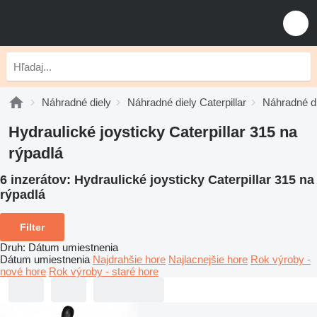
Náhradné diely
Náhradné diely Caterpillar
Náhradné di
Hydraulické joysticky Caterpillar 315 na
rýpadlá
6 inzerátov:
Hydraulické joysticky Caterpillar 315 na
rýpadlá
Filter
Druh
:
Dátum umiestnenia
Dátum umiestnenia
Najdrahšie hore
Najlacnejšie hore
Rok výroby -
nové hore
Rok výroby - staré hore