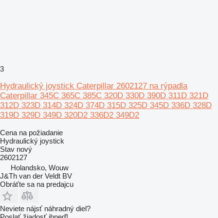
3
Hydraulický joystick Caterpillar 2602127 na rýpadla
Caterpillar 345C 365C 385C 320D 330D 390D 311D 321D
312D 323D 314D 324D 374D 315D 325D 345D 336D 328D
319D 329D 349D 320D2 336D2 349D2
Cena na požiadanie
Hydraulický joystick
Stav
nový
2602127
Holandsko, Wouw
J&Th van der Veldt BV
Obráťte sa na predajcu
Neviete nájsť náhradný diel?
Poslať žiadosť ihneď!