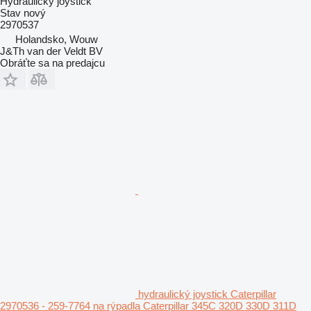
Hydraulický joystick
Stav
nový
2970537
Holandsko, Wouw
J&Th van der Veldt BV
Obráťte sa na predajcu
hydraulický joystick Caterpillar
2970536 - 259-7764 na rýpadla Caterpillar 345C 320D 330D 311D