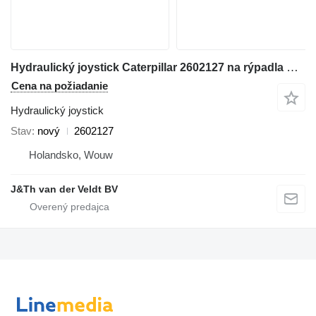
Hydraulický joystick Caterpillar 2602127 na rýpadla Caterpillar 345C 365C 385C 320D 330D 390D 311D 321D 312D 323D 314D 324D 374D 315D 325D 345D 336D 328D 319D 329D 349D 320D2 336D2 349D2
Cena na požiadanie
Hydraulický joystick
Stav
nový
2602127
Holandsko, Wouw
J&Th van der Veldt BV