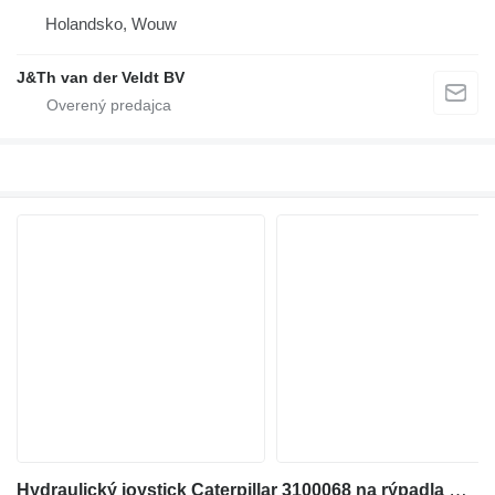
Holandsko, Wouw
J&Th van der Veldt BV
Hydraulický joystick Caterpillar 3100068 na rýpadla Caterpillar 311D 314D 329D