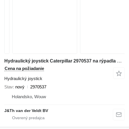
Hydraulický joystick Caterpillar 2970537 na rýpadla Caterpillar 345C 320D 330D 311D 321D 312D 323D 314D 324D 315D 325D 345D 328D 319D 329D 349D 349D2
Cena na požiadanie
Hydraulický joystick
Stav
nový
2970537
Holandsko, Wouw
J&Th van der Veldt BV