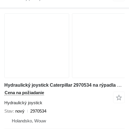
Hydraulický joystick Caterpillar 2970534 na rýpadla Caterpillar 345C 320D 330D 311D 321D 312D 323D 314D 324D 315D 325D 345D 328D 319D 329D 349D 320D2 349D2
Cena na požiadanie
Hydraulický joystick
Stav
nový
2970534
Holandsko, Wouw