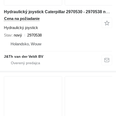
Hydraulický joystick Caterpillar 2970530 - 2970538 na rýpadla Caterpillar 320C 330C 312C 322C 315C 325C 318C 320D 330D 311D 321D 312D 323D 314D 324D 325D 336D 328D 319D 329D 349D 320D2 323D2 336D2 349D2
Cena na požiadanie
Hydraulický joystick
Stav
nový
2970538
Holandsko, Wouw
J&Th van der Veldt BV