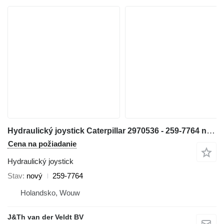
Hydraulický joystick Caterpillar 2970536 - 259-7764 na rýpadla Caterpillar 345C 320D 330D 311D 321D 312D 323D 314D 315D 325D 345D 328D 319D 329D 349D 349D2
Cena na požiadanie
Hydraulický joystick
Stav
nový
259-7764
Holandsko, Wouw
J&Th van der Veldt BV