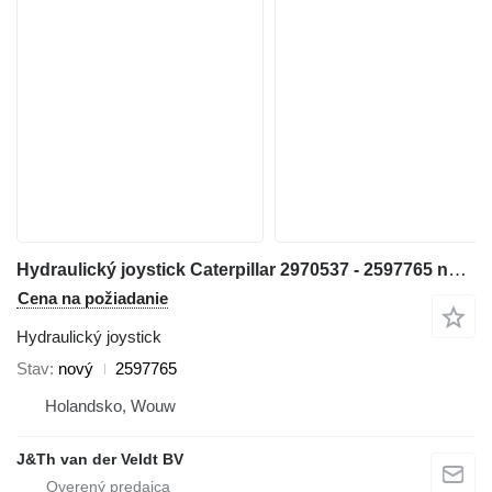
Hydraulický joystick Caterpillar 2970537 - 2597765 na rýpadla Caterpillar 345C 320D 330D 311D 321D 312D 323D 314D 324D 315D 325D 345D 328D 319D 329D 349D 349D2
Cena na požiadanie
Hydraulický joystick
Stav
nový
2597765
Holandsko, Wouw
J&Th van der Veldt BV