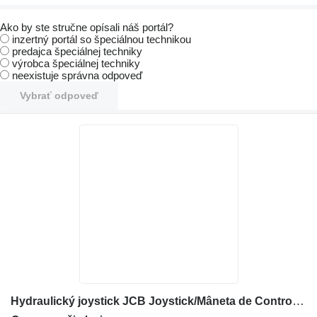
Ako by ste stručne opísali náš portál?
inzertný portál so špeciálnou technikou
predajca špeciálnej techniky
výrobca špeciálnej techniky
neexistuje správna odpoveď
Vybrať odpoveď
Hydraulický joystick JCB Joystick/Mâneta de Control 352211781 na minirýpadla Bobcat X331