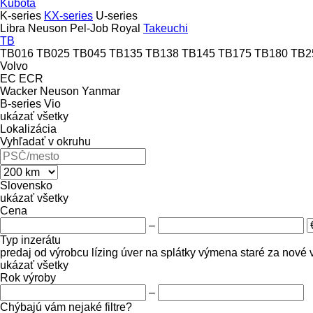
Kubota
K-series
KX-series
U-series
Libra
Neuson
Pel-Job
Royal
Takeuchi
TB
TB016
TB025
TB045
TB135
TB138
TB145
TB175
TB180
TB2
Volvo
EC
ECR
Wacker Neuson
Yanmar
B-series
Vio
ukázať všetky
Lokalizácia
Vyhľadať v okruhu
Slovensko
ukázať všetky
Cena
–
Typ inzerátu
predaj
od výrobcu
lízing
úver
na splátky
výmena staré za nové
ukázať všetky
Rok výroby
–
Chýbajú vám nejaké filtre?