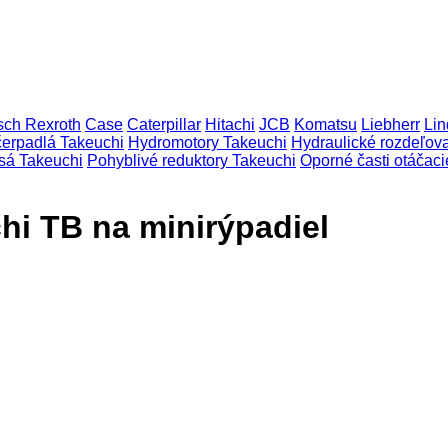
sch Rexroth
Case
Caterpillar
Hitachi
JCB
Komatsu
Liebherr
Lin
čerpadlá Takeuchi
Hydromotory Takeuchi
Hydraulické rozdeľov
sá Takeuchi
Pohyblivé reduktory Takeuchi
Oporné časti otáča
hi TB na minirýpadiel