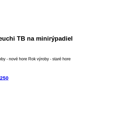
euchi TB na minirýpadiel
oby - nové hore
Rok výroby - staré hore
B250