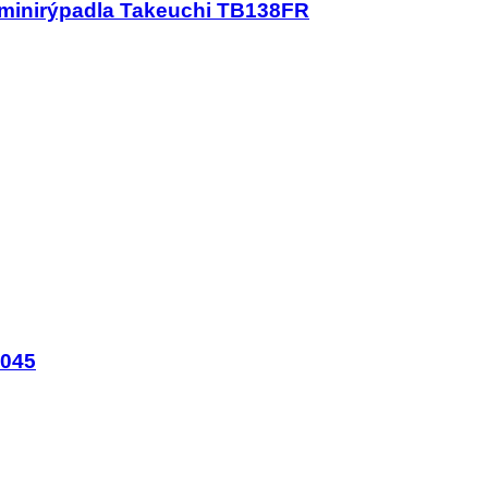
a minirýpadla Takeuchi TB138FR
B045