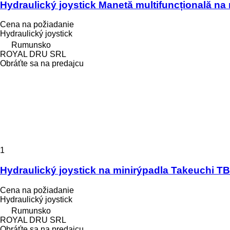
Hydraulický joystick Manetă multifuncțională n
Cena na požiadanie
Hydraulický joystick
Rumunsko
ROYAL DRU SRL
Obráťte sa na predajcu
1
Hydraulický joystick na minirýpadla Takeuchi T
Cena na požiadanie
Hydraulický joystick
Rumunsko
ROYAL DRU SRL
Obráťte sa na predajcu