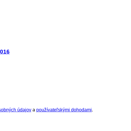
B016
sobných údajov
a
používateľskými dohodami
.