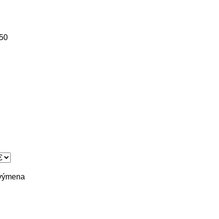
50
výmena