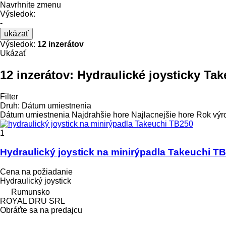
Navrhnite zmenu
Výsledok:
-
ukázať
Výsledok:
12 inzerátov
Ukázať
12 inzerátov:
Hydraulické joysticky Tak
Filter
Druh
:
Dátum umiestnenia
Dátum umiestnenia
Najdrahšie hore
Najlacnejšie hore
Rok výr
1
Hydraulický joystick na minirýpadla Takeuchi T
Cena na požiadanie
Hydraulický joystick
Rumunsko
ROYAL DRU SRL
Obráťte sa na predajcu