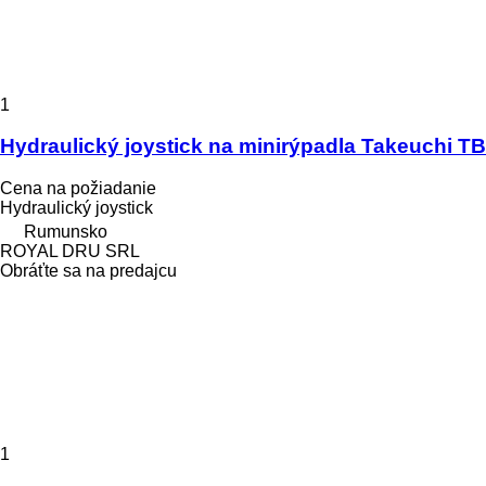
1
Hydraulický joystick na minirýpadla Takeuchi T
Cena na požiadanie
Hydraulický joystick
Rumunsko
ROYAL DRU SRL
Obráťte sa na predajcu
1