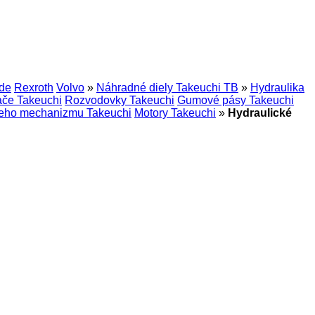
de
Rexroth
Volvo
»
Náhradné diely Takeuchi TB
»
Hydraulika
ače Takeuchi
Rozvodovky Takeuchi
Gumové pásy Takeuchi
cieho mechanizmu Takeuchi
Motory Takeuchi
»
Hydraulické