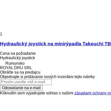
1
Hydraulický joystick na minirýpadla Takeuchi T
Cena na požiadanie
Hydraulický joystick
Rumunsko
ROYAL DRU SRL
Obráťte sa na predajcu
Objednajte si pridávanie nových inzerátov tejto rubriky
Odosielanie na e-mail
Kliknutím sem vyjadrujete súhlas s našimi
zásadami ochrany o