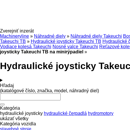
Zverejniť inzerát
Machineryline
»
Náhradné diely
»
Náhradné diely Takeuchi
Bo
Takeuchi TB
»
Hydraulické joysticky Takeuchi TB
Hydraulické 
Vodiace kolesá Takeuchi
Nosné valce Takeuchi
Reťazové kole
joysticky Takeuchi TB na minirýpadiel
»
Hydraulické joysticky Takeuc
Hľadaj
(katalógové číslo, značka, model, náhradný diel)
Kategória
hydraulické joysticky
hydraulické čerpadlá
hydromotory
ukázať všetky
Kategória vozidla
stavebné stroje