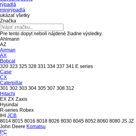
rýpadlá
minirýpadlá
ukázať všetky
Značka
Pre tento dopyt neboli nájdené žiadne výsledky.
Ahlmann
AZ
Airman
AX
Bobcat
320
323
325
328
331
334
337
341
E series
Case
CX
Caterpillar
301
302
303
304
305
307
308
312
Hitachi
EX
ZX
Zaxis
Hyundai
R-series
Robex
IHI
JCB
8014
8015
8016
8018
8026
8030
8045
8052
8060
8080
JS
JZ
John Deere
Komatsu
PC