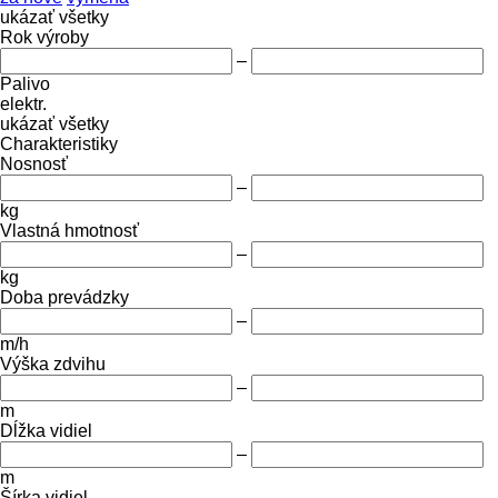
ukázať všetky
Rok výroby
–
Palivo
elektr.
ukázať všetky
Charakteristiky
Nosnosť
–
kg
Vlastná hmotnosť
–
kg
Doba prevádzky
–
m/h
Výška zdvihu
–
m
Dĺžka vidiel
–
m
Šírka vidiel