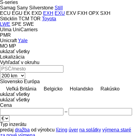
S-series
Samag
Sany
Silverstone
Still
ECU
EGU
EK
EXD
EXH
EXU
EXV
FXH
OPX
SXH
Stöcklin
TCM
TOR
Toyota
LWE
SPE
SWE
Ulma
UniCarriers
PMR
Unicraft
Yale
MO
MP
ukázať všetky
Lokalizácia
Vyhľadať v okruhu
Slovensko
Európa
Veľká Británia
Belgicko
Holandsko
Rakúsko
ukázať všetky
ukázať všetky
Cena
–
Typ inzerátu
predaj
dražba
od výrobcu
lízing
úver
na splátky
výmena staré
za nové
výmena