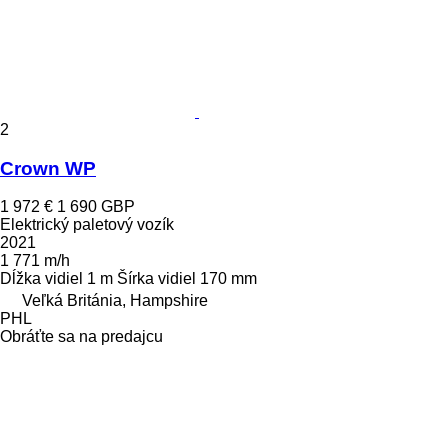
2
Crown WP
1 972 €
1 690 GBP
Elektrický paletový vozík
2021
1 771 m/h
Dĺžka vidiel
1 m
Šírka vidiel
170 mm
Veľká Británia, Hampshire
PHL
Obráťte sa na predajcu