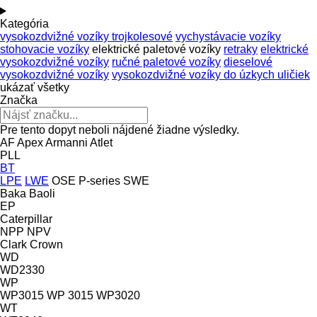
Kategória
vysokozdvižné vozíky trojkolesové
vychystávacie vozíky
stohovacie vozíky
elektrické paletové vozíky
retraky
elektrické
vysokozdvižné vozíky
ručné paletové vozíky
dieselové
vysokozdvižné vozíky
vysokozdvižné vozíky do úzkych uličiek
ukázať všetky
Značka
Pre tento dopyt neboli nájdené žiadne výsledky.
AF
Apex
Armanni
Atlet
PLL
BT
LPE
LWE
OSE
P-series
SWE
Baka
Baoli
EP
Caterpillar
NPP
NPV
Clark
Crown
WD
WD2330
WP
WP3015
WP 3015
WP3020
WT