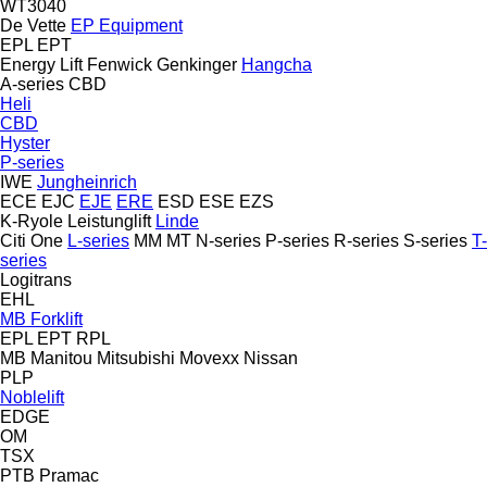
WT3040
De Vette
EP Equipment
EPL
EPT
Energy Lift
Fenwick
Genkinger
Hangcha
A-series
CBD
Heli
CBD
Hyster
P-series
IWE
Jungheinrich
ECE
EJC
EJE
ERE
ESD
ESE
EZS
K-Ryole
Leistunglift
Linde
Citi One
L-series
MM
MT
N-series
P-series
R-series
S-series
T-
series
Logitrans
EHL
MB Forklift
EPL
EPT
RPL
MB
Manitou
Mitsubishi
Movexx
Nissan
PLP
Noblelift
EDGE
OM
TSX
PTB
Pramac