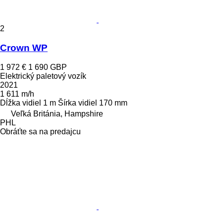
2
Crown WP
1 972 €
1 690 GBP
Elektrický paletový vozík
2021
1 611 m/h
Dĺžka vidiel
1 m
Šírka vidiel
170 mm
Veľká Británia, Hampshire
PHL
Obráťte sa na predajcu