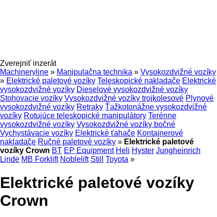
Zverejniť inzerát
Machineryline
»
Manipulačna technika
»
Vysokozdvižné vozíky
»
Elektrické paletové vozíky
Teleskopické nakladače
Elektrické
vysokozdvižné vozíky
Dieselové vysokozdvižné vozíky
Stohovacie vozíky
Vysokozdvižné vozíky trojkolesové
Plynové
vysokozdvižné vozíky
Retraky
Ťažkotonážne vysokozdvižné
vozíky
Rotujúce teleskopické manipulátory
Terénne
vysokozdvižné vozíky
Vysokozdvižné vozíky bočné
Vychystávacie vozíky
Elektrické ťahače
Kontajnerové
nakladače
Ručné paletové vozíky
»
Elektrické paletové
vozíky Crown
BT
EP Equipment
Heli
Hyster
Jungheinrich
Linde
MB Forklift
Noblelift
Still
Toyota
»
Elektrické paletové vozíky
Crown