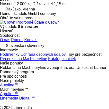
Nosnosť
2 000 kg
Dĺžka vidiel
1,15 m
Rakúsko, Vienna
Heindl Handels GmbH company
Obráťte sa na predajcu
Podrobné údaje o Crown
Výsledok:
8 inzerátov
Ukázať
Spoločnosť
O nás
Pomoc
Kontakt
Slovensko / slovenský
Informácie
Podmienky
Ochrana osobných údajov
Tipy pre bezpečnosť
Recenzie na Machineryline
Katalóg značiek
Naše ponuky
Reklama na Machineryline
Zverejniť inzerát
Umiestniť banner
Partnerský program
Pre spoločnosti
Naše projekty
Autoline™
Machineryline™
Agroline™
Linemedia Digital ™
© 2026 Linemedia