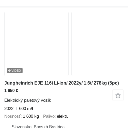
VIDEO
Jungheinrich EJE 116i Li-ion/ 2022y/ 1.6t/ 278kg (5pc)
1 650 €
Elektrický paletový vozík
2022
600 m/h
Nosnosť
1 600 kg
Palivo
elektr.
Slovensko, Banská Bystrica