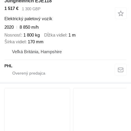
Jungheinrich EJE118
1 517 €
1 300 GBP
Elektrický paletový vozík
2020
8 850 m/h
Nosnosť
1 800 kg
Dĺžka vidiel
1 m
Šírka vidiel
170 mm
Veľká Británia, Hampshire
PHL