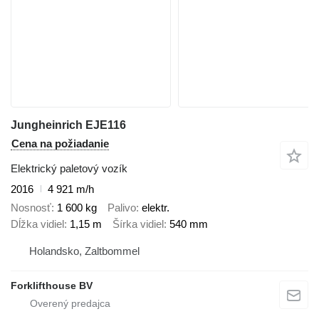
Jungheinrich EJE116
Cena na požiadanie
Elektrický paletový vozík
2016
4 921 m/h
Nosnosť
1 600 kg
Palivo
elektr.
Dĺžka vidiel
1,15 m
Šírka vidiel
540 mm
Holandsko, Zaltbommel
Forklifthouse BV