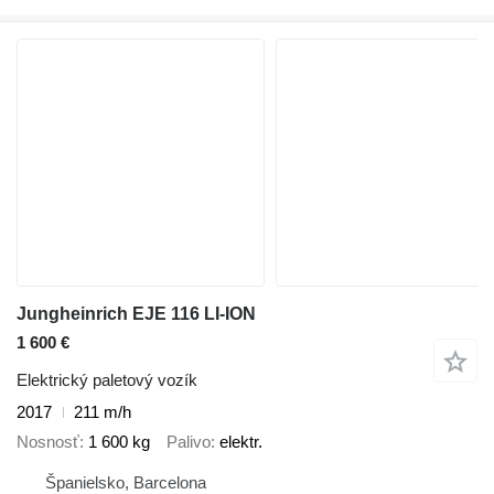
Jungheinrich EJE 116 LI-ION
1 600 €
Elektrický paletový vozík
2017
211 m/h
Nosnosť
1 600 kg
Palivo
elektr.
Španielsko, Barcelona