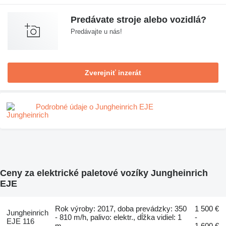
Predávate stroje alebo vozidlá?
Predávajte u nás!
Zverejniť inzerát
Podrobné údaje o Jungheinrich EJE
Ceny za elektrické paletové vozíky Jungheinrich
EJE
Rok výroby: 2017, doba prevádzky: 350
1 500 €
Jungheinrich
- 810 m/h, palivo: elektr., dĺžka vidiel: 1
-
EJE 116
m
1 600 €