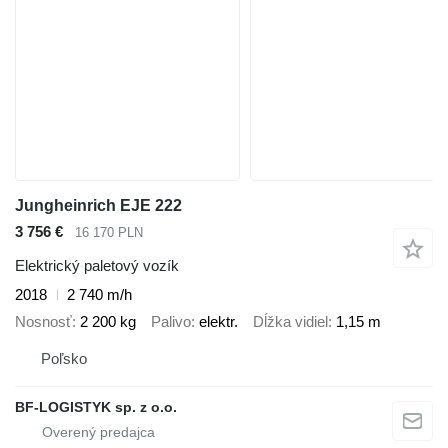
Jungheinrich EJE 222
3 756 €
16 170 PLN
Elektrický paletový vozík
2018
2 740 m/h
Nosnosť
2 200 kg
Palivo
elektr.
Dĺžka vidiel
1,15 m
Poľsko
BF-LOGISTYK sp. z o.o.