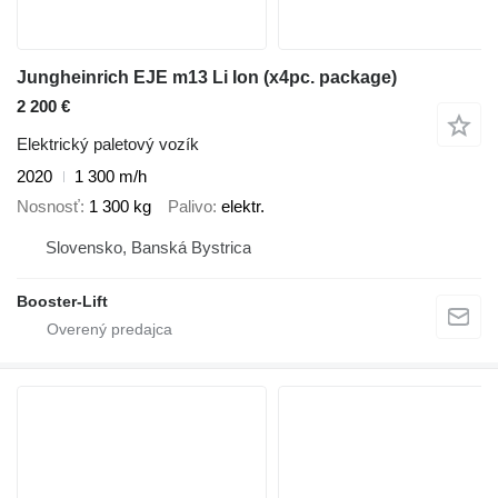
Jungheinrich EJE m13 Li Ion (x4pc. package)
2 200 €
Elektrický paletový vozík
2020
1 300 m/h
Nosnosť
1 300 kg
Palivo
elektr.
Slovensko, Banská Bystrica
Booster-Lift