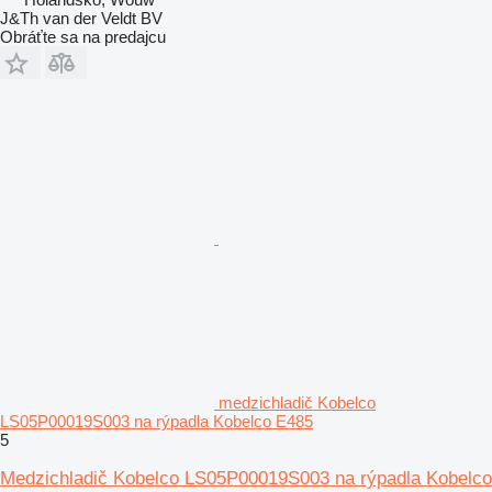
J&Th van der Veldt BV
Obráťte sa na predajcu
medzichladič Kobelco
LS05P00019S003 na rýpadla Kobelco E485
5
Medzichladič Kobelco LS05P00019S003 na rýpadla Kobelco