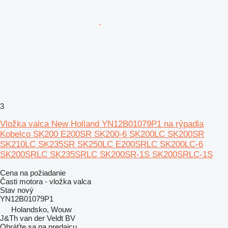
3
Vložka valca New Holland YN12B01079P1 na rýpadla
Kobelco SK200 E200SR SK200-6 SK200LC SK200SR
SK210LC SK235SR SK250LC E200SRLC SK200LC-6
SK200SRLC SK235SRLC SK200SR-1S SK200SRLC-1S
Cena na požiadanie
Časti motora - vložka valca
Stav
nový
YN12B01079P1
Holandsko, Wouw
J&Th van der Veldt BV
Obráťte sa na predajcu