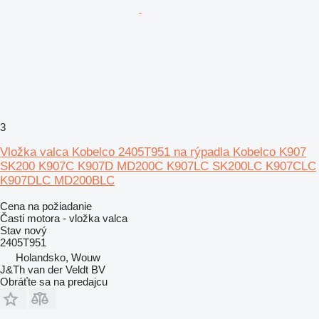
3
Vložka valca Kobelco 2405T951 na rýpadla Kobelco K907
SK200 K907C K907D MD200C K907LC SK200LC K907CLC
K907DLC MD200BLC
Cena na požiadanie
Časti motora - vložka valca
Stav
nový
2405T951
Holandsko, Wouw
J&Th van der Veldt BV
Obráťte sa na predajcu