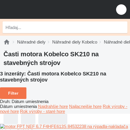
Náhradné diely
Náhradné diely Kobelco
Náhradné die
Časti motora Kobelco SK210 na
stavebných strojov
3 inzeráty:
Časti motora Kobelco SK210 na
stavebných strojov
Filter
Druh
:
Dátum umiestnenia
Dátum umiestnenia
Najdrahšie hore
Najlacnejšie hore
Rok výroby -
nové hore
Rok výroby - staré hore