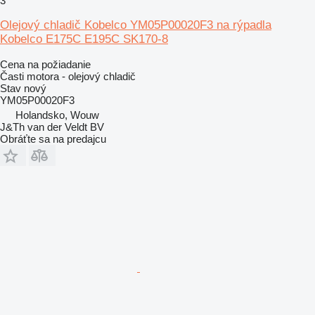
3
Olejový chladič Kobelco YM05P00020F3 na rýpadla
Kobelco E175C E195C SK170-8
Cena na požiadanie
Časti motora - olejový chladič
Stav
nový
YM05P00020F3
Holandsko, Wouw
J&Th van der Veldt BV
Obráťte sa na predajcu