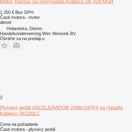
Motor Yanmar na minirýpadla Kobelco SK 016 MSR
1 250 €
Bez DPH
Časti motora - motor
diesel
Holandsko, Dieren
Handelsonderneming Wim Wensink BV
Obráťte sa na predajcu
2
Plynový pedál ASCELERADOR 2406U197F4 na rýpadla
Kobelco SK220LC
Cena na požiadanie
Časti motora - plynový pedál