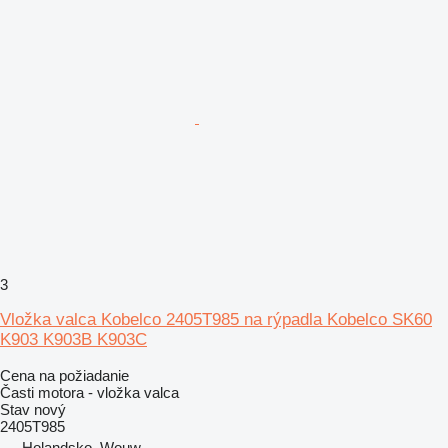
3
Vložka valca Kobelco 2405T985 na rýpadla Kobelco SK60
K903 K903B K903C
Cena na požiadanie
Časti motora - vložka valca
Stav
nový
2405T985
Holandsko, Wouw