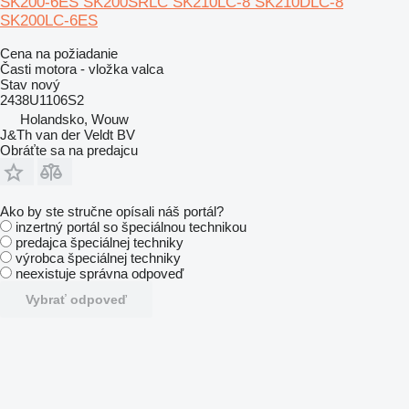
SK200-6ES SK200SRLC SK210LC-8 SK210DLC-8
SK200LC-6ES
Cena na požiadanie
Časti motora - vložka valca
Stav
nový
2438U1106S2
Holandsko, Wouw
J&Th van der Veldt BV
Obráťte sa na predajcu
Ako by ste stručne opísali náš portál?
inzertný portál so špeciálnou technikou
predajca špeciálnej techniky
výrobca špeciálnej techniky
neexistuje správna odpoveď
Vybrať odpoveď