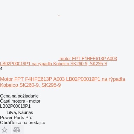
motor FPT F4HFE613P A003
LB02P00019P1 na rýpadla Kobelco SK260-9, SK295-9
4
Motor FPT F4HFE613P A003 LB02P00019P1 na rýpadla
Kobelco SK260-9, SK295-9
Cena na požiadanie
Časti motora - motor
LB02P00019P1
Litva, Kaunas
Power Parts Pro
Obráťte sa na predajcu