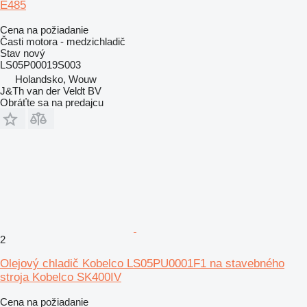
E485
Cena na požiadanie
Časti motora - medzichladič
Stav
nový
LS05P00019S003
Holandsko, Wouw
J&Th van der Veldt BV
Obráťte sa na predajcu
2
Olejový chladič Kobelco LS05PU0001F1 na stavebného
stroja Kobelco SK400IV
Cena na požiadanie