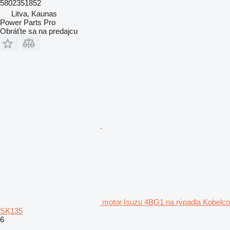
5802351852
Litva, Kaunas
Power Parts Pro
Obráťte sa na predajcu
motor Isuzu 4BG1 na rýpadla Kobelco
SK135
6