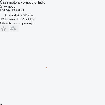
Časti motora - olejový chladič
Stav
nový
LS05PU0001F1
Holandsko, Wouw
J&Th van der Veldt BV
Obráťte sa na predajcu