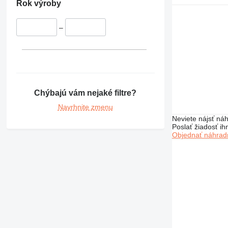
349
Rok výroby
350
365
–
374
375
390
416
420
Chýbajú vám nejaké filtre?
422
Navrhnite zmenu
424
Neviete nájsť náh
426
Poslať žiadosť ih
Objednať náhradn
428
430
432
434
438
444
571G
572G