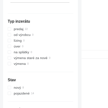
313
JS
314
Robot
315
TM
Typ inzerátu
316
VMT
317
predaj
318
od výrobcu
320
lízing
321
úver
322
na splátky
323
výmena staré za nové
324
výmena
325
326
Stav
329
330
nový
336
pojazdené
340
345