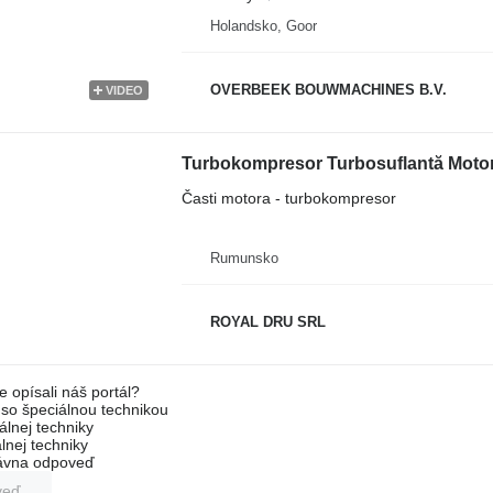
Holandsko, Goor
OVERBEEK BOUWMACHINES B.V.
VIDEO
Turbokompresor Turbosuflantă Moto
Časti motora - turbokompresor
Rumunsko
ROYAL DRU SRL
e opísali náš portál?
l so špeciálnou technikou
álnej techniky
lnej techniky
rávna odpoveď
veď