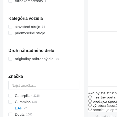
turbokompresory
Kategória vozidla
stavebné stroje
priemyselné stroje
iné stavebné stroje
elektrické generátory
Druh náhradného dielu
originálny náhradný diel
Značka
Ako by ste stručn
Caterpillar
Titan
AS
AX
ASC
GA
225LC
D-series
600 - series
BC
SWE
BB
320
Farmlift
570
inzertný portá
predajca špeci
Cummins
AZ
AV
ROC
1304
BM
DTV
331
Steiger
580
12H
Scorpion
výrobca špeciá
DAF
TEX
1404
BW
334
590
12K
Targo
C-series
neexistuje sp
Deutz
XAS
1504
337
621
120
Torion
KTA
Mega
AC
Vybrať odpo