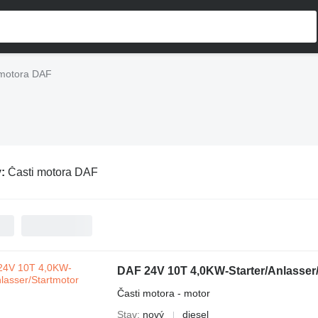
 motora DAF
v:
Časti motora DAF
DAF 24V 10T 4,0KW-Starter/Anlasser
Časti motora - motor
Stav
nový
diesel