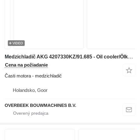
VIDEO
Medzichladič AKG 4207330KZ/91.685 - Oil cooler/Ölkühler/Oliekoe na stavebného stroja
Cena na požiadanie
Časti motora - medzichladič
Holandsko, Goor
OVERBEEK BOUWMACHINES B.V.