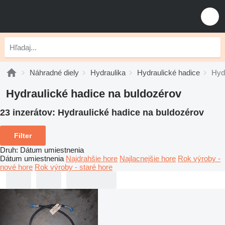
Náhradné diely
Hydraulika
Hydraulické hadice
Hyd
Hydraulické hadice na buldozérov
23 inzerátov:
Hydraulické hadice na buldozérov
Filter
Druh
:
Dátum umiestnenia
Dátum umiestnenia
Najdrahšie hore
Najlacnejšie hore
Rok výroby -
nové hore
Rok výroby - staré hore