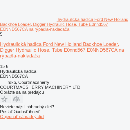
hydraulická hadica Ford New Holland
Backhoe Loader, Digger Hydraulic Hose, Tube E0nnd567
E0NND567CA na rýpadla-nakladača
5
Hydraulická hadica Ford New Holland Backhoe Loader,
Digger Hydraulic Hose, Tube E0nnd567 E0NND567CA na
rýpadla-nakladača
15 €
Hydraulická hadica
E0NND567CA
Írsko, Courtmacsherry
COURTMACSHERRY MACHINERY LTD
Obráťte sa na predajcu
Neviete nájsť náhradný diel?
Poslať žiadosť ihneď!
Objednať náhradný diel