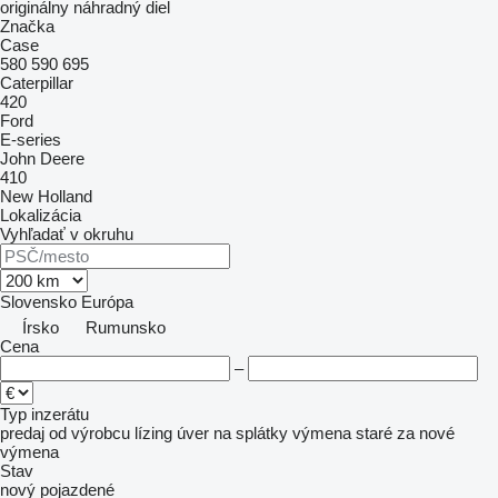
originálny náhradný diel
Značka
Case
580
590
695
Caterpillar
420
Ford
E-series
John Deere
410
New Holland
Lokalizácia
Vyhľadať v okruhu
Slovensko
Európa
Írsko
Rumunsko
Cena
–
Typ inzerátu
predaj
od výrobcu
lízing
úver
na splátky
výmena staré za nové
výmena
Stav
nový
pojazdené