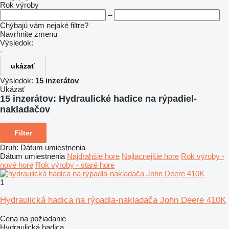
Rok výroby
–
Chýbajú vám nejaké filtre?
Navrhnite zmenu
Výsledok:
-
ukázať
Výsledok:
15 inzerátov
Ukázať
15 inzerátov:
Hydraulické hadice na rýpadiel-
nakladačov
Filter
Druh
:
Dátum umiestnenia
Dátum umiestnenia
Najdrahšie hore
Najlacnejšie hore
Rok výroby -
nové hore
Rok výroby - staré hore
1
Hydraulická hadica na rýpadla-nakladača John Deere 410K
Cena na požiadanie
Hydraulická hadica