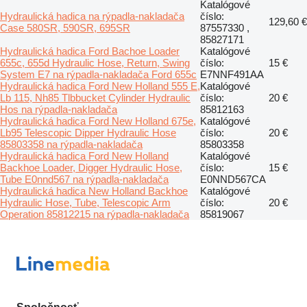
Katalógové
Hydraulická hadica na rýpadla-nakladača
číslo:
129,60 €
Case 580SR, 590SR, 695SR
87557330 ,
85827171
Hydraulická hadica Ford Bachoe Loader
Katalógové
655c, 655d Hydraulic Hose, Return, Swing
číslo:
15 €
System E7 na rýpadla-nakladača Ford 655c
E7NNF491AA
Hydraulická hadica Ford New Holland 555 E,
Katalógové
Lb 115, Nh85 Tlbbucket Cylinder Hydraulic
číslo:
20 €
Hos na rýpadla-nakladača
85812163
Hydraulická hadica Ford New Holland 675e,
Katalógové
Lb95 Telescopic Dipper Hydraulic Hose
číslo:
20 €
85803358 na rýpadla-nakladača
85803358
Hydraulická hadica Ford New Holland
Katalógové
Backhoe Loader, Digger Hydraulic Hose,
číslo:
15 €
Tube E0nnd567 na rýpadla-nakladača
E0NND567CA
Hydraulická hadica New Holland Backhoe
Katalógové
Hydraulic Hose, Tube, Telescopic Arm
číslo:
20 €
Operation 85812215 na rýpadla-nakladača
85819067