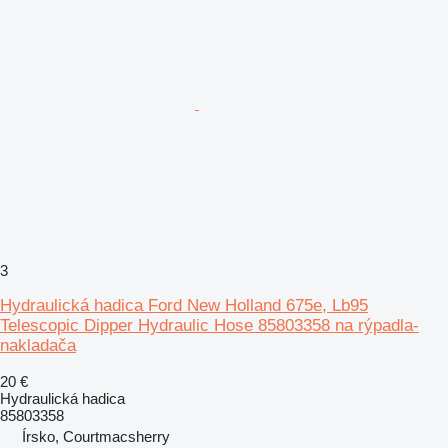
3
Hydraulická hadica Ford New Holland 675e, Lb95
Telescopic Dipper Hydraulic Hose 85803358 na rýpadla-
nakladača
20 €
Hydraulická hadica
85803358
Írsko, Courtmacsherry