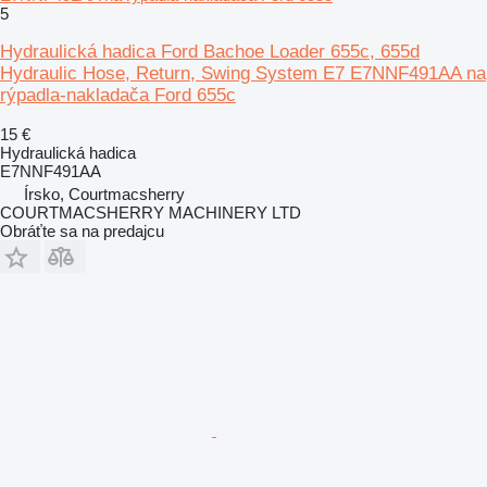
5
Hydraulická hadica Ford Bachoe Loader 655c, 655d
Hydraulic Hose, Return, Swing System E7 E7NNF491AA na
rýpadla-nakladača Ford 655c
15 €
Hydraulická hadica
E7NNF491AA
Írsko, Courtmacsherry
COURTMACSHERRY MACHINERY LTD
Obráťte sa na predajcu