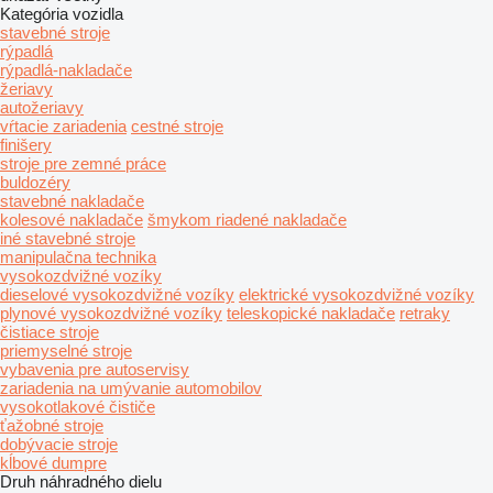
Kategória vozidla
stavebné stroje
rýpadlá
rýpadlá-nakladače
žeriavy
autožeriavy
vŕtacie zariadenia
cestné stroje
finišery
stroje pre zemné práce
buldozéry
stavebné nakladače
kolesové nakladače
šmykom riadené nakladače
iné stavebné stroje
manipulačna technika
vysokozdvižné vozíky
dieselové vysokozdvižné vozíky
elektrické vysokozdvižné vozíky
plynové vysokozdvižné vozíky
teleskopické nakladače
retraky
čistiace stroje
priemyselné stroje
vybavenia pre autoservisy
zariadenia na umývanie automobilov
vysokotlakové čističe
ťažobné stroje
dobývacie stroje
kĺbové dumpre
Druh náhradného dielu