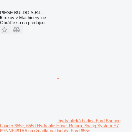
PIESE BULDO S.R.L.
5
rokov v Machineryline
Obráťte sa na predajcu
hydraulická hadica Ford Bachoe
Loader 655c, 655d Hydraulic Hose, Return, Swing System E7
E7NNF491AA na rýpadla-nakladača Ford 655c