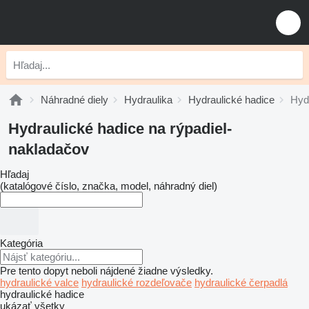
Náhradné diely
Hydraulika
Hydraulické hadice
Hyd
Hydraulické hadice na rýpadiel-
nakladačov
Hľadaj
(katalógové číslo, značka, model, náhradný diel)
Kategória
Pre tento dopyt neboli nájdené žiadne výsledky.
hydraulické valce
hydraulické rozdeľovače
hydraulické čerpadlá
hydraulické hadice
ukázať všetky