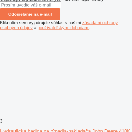
Odosielanie na e-mail
Kliknutím sem vyjadrujete súhlas s našimi
zásadami ochrany
osobných údajov
a
používateľskými dohodami
.
3
Hydraulická hadica na rýpadla-nakladača John Deere 410K