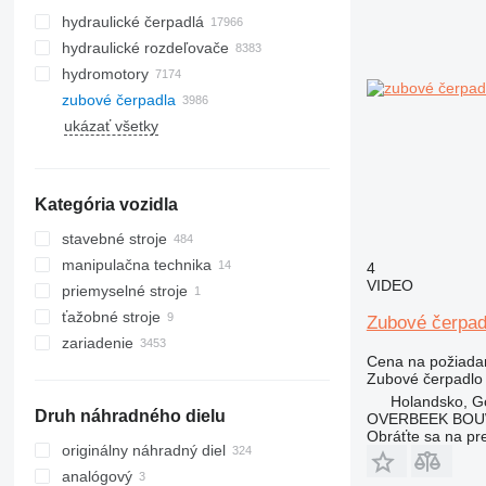
hydraulické čerpadlá
hydraulické rozdeľovače
hydromotory
zubové čerpadla
ukázať všetky
Kategória vozidla
stavebné stroje
manipulačna technika
rýpadlá
4
VIDEO
priemyselné stroje
žeriavy
vysokozdvižné vozíky
minirýpadlá
ťažobné stroje
vŕtacie zariadenia
iné priemyselné stroje
rýpadlá-nakladače
autožeriavy
dieselové vysokozdvižné vozíky
Zubové čerpad
zariadenie
cestné stroje
dobývacie stroje
vežové žeriavy
vrtné súpravy
elektrické vysokozdvižné vozíky
Cena na požiada
stroje pre zemné práce
drviace zariadenia
zariadenia pre stavebné stroje
finišery
dumpre s pevným rámom
Zubové čerpadlo
stavebné nakladače
buldozéry
kĺbové dumpre
vibračné triediče
teleskopické nakladače
Holandsko, G
Druh náhradného dielu
OVERBEEK BOU
iné stavebné stroje
grejdre
kolesové nakladače
mini dumpre
Obráťte sa na pr
skrejpre
pásové mininakladače
originálny náhradný diel
pásové nakladače
analógový