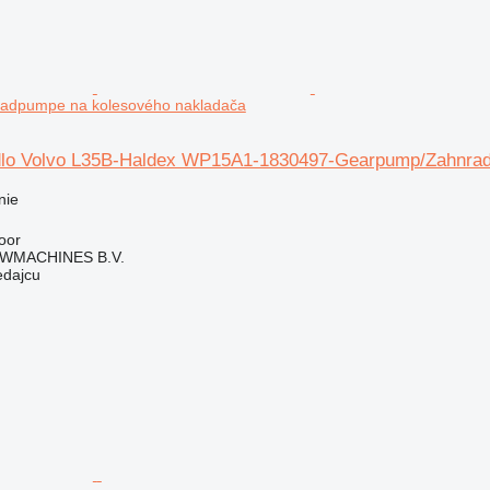
adpumpe na kolesového nakladača
dlo Volvo L35B-Haldex WP15A1-1830497-Gearpump/Zahnrad
nie
oor
WMACHINES B.V.
edajcu