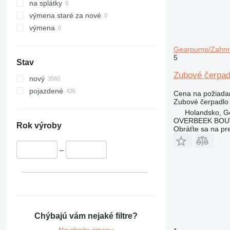
na splátky
výmena staré za nové
výmena
Gearpump/Zahnr
5
Stav
Zubové čerpa
nový
pojazdené
Cena na požiada
Zubové čerpadlo
Holandsko, G
OVERBEEK BOU
Rok výroby
Obráťte sa na pr
–
Chýbajú vám nejaké filtre?
Navrhnite zmenu