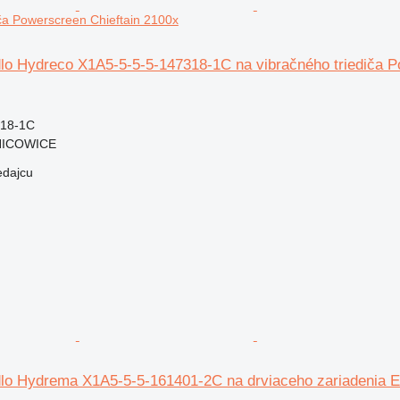
iča Powerscreen Chieftain 2100x
lo Hydreco X1A5-5-5-5-147318-1C na vibračného triediča P
318-1C
NICOWICE
edajcu
lo Hydrema X1A5-5-5-161401-2C na drviaceho zariadenia E