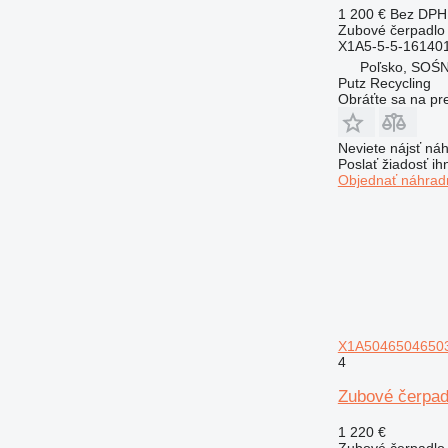
1 200 €
Bez DPH
Zubové čerpadlo
X1A5-5-5-16140
Poľsko, SOŚ
Putz Recycling
Obráťte sa na pr
Neviete nájsť náh
Poslať žiadosť ih
Objednať náhradn
X1A504650465033
4
Zubové čerpad
1 220 €
Zubové čerpadlo