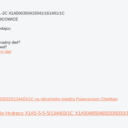
1-2C X1A506350415041/161401/1C
NICOWICE
edajcu
radný diel?
neď!
ý diel
5033/134403/1C na vibračného triediča Powerscreen Chiefitain
lo Hydreco X1A5-5-5-5/134403/1C X1A5046504650335033/134