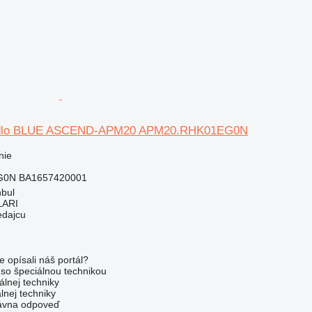
adlo BLUE ASCEND-APM20 APM20.RHK01EG0N
nie
0N BA1657420001
nbul
LARI
edajcu
e opísali náš portál?
l so špeciálnou technikou
álnej techniky
lnej techniky
rávna odpoveď