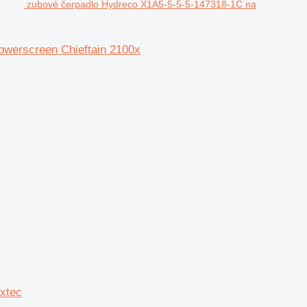
zubové čerpadlo Hydreco X1A5-5-5-5-147318-1C na
owerscreen Chieftain 2100x
xtec