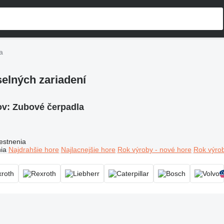
a
elných zariadení
ov:
Zubové čerpadla
estnenia
ia
Najdrahšie hore
Najlacnejšie hore
Rok výroby - nové hore
Rok výrob