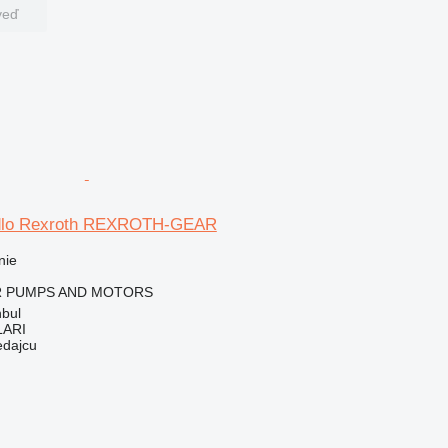
veď
dlo Rexroth REXROTH-GEAR
nie
 PUMPS AND MOTORS
nbul
LARI
edajcu