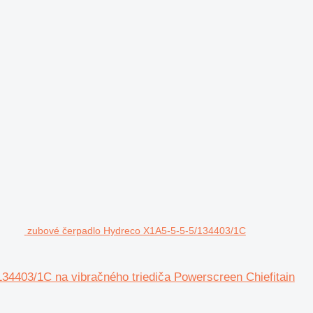
zubové čerpadlo Hydreco X1A5-5-5-5/134403/1C
403/1C na vibračného triediča Powerscreen Chiefitain