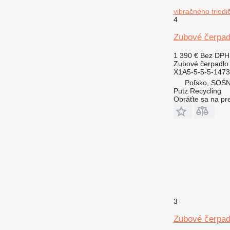
vibračného tried
4
Zubové čerpad
1 390 €
Bez DPH
Zubové čerpadlo
X1A5-5-5-5-147
Poľsko, SOŚ
Putz Recycling
Obráťte sa na pr
3
Zubové čerpad