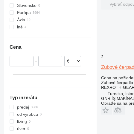
Vybrať odpo
Slovensko
Európa
Ázia
Poľsko
iné
Holandsko
Čína
Nemecko
Turecko
Ukrajina
Taliansko
Omán
Cena
Španielsko
Rumunsko
2
–
Dánsko
Zubové čerpa
Litva
ukázať všetky
Cena na požiada
Zubové čerpadlo
REXROTH-GEAR
Turecko, İsta
Typ inzerátu
GNR İŞ MAKİNA
Obráťte sa na pr
predaj
od výrobcu
lízing
úver