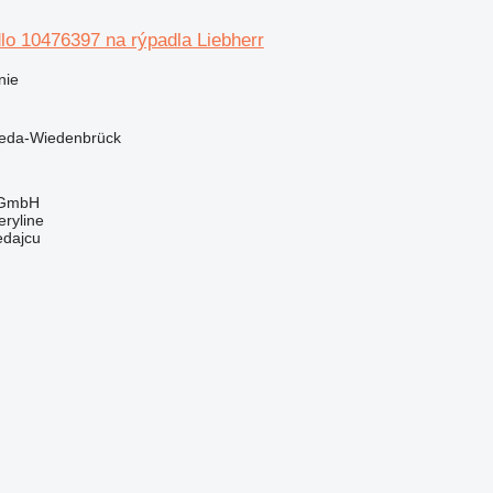
lo 10476397 na rýpadla Liebherr
nie
eda-Wiedenbrück
 GmbH
ryline
edajcu