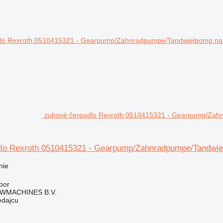
zubové čerpadlo Rexroth 0510415321 - Gearpump/Zahn
lo Rexroth 0510415321 - Gearpump/Zahnradpumpe/Tandwiel
nie
oor
WMACHINES B.V.
edajcu