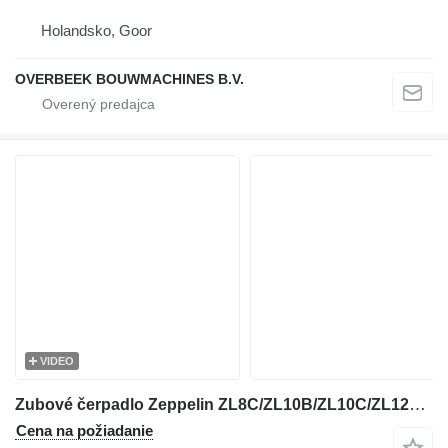
Holandsko, Goor
OVERBEEK BOUWMACHINES B.V.
VIDEO
Zubové čerpadlo Zeppelin ZL8C/ZL10B/ZL10C/ZL12C - 7SX7553 - Gearpump na kolesového nakladača
Cena na požiadanie