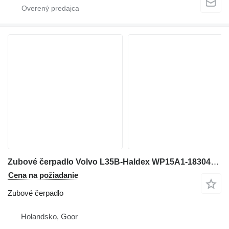
Zubové čerpadlo Volvo L35B-Haldex WP15A1-1830497-Gearpump/Zahnradpumpe na kolesového nakladača
Cena na požiadanie
Zubové čerpadlo
Holandsko, Goor