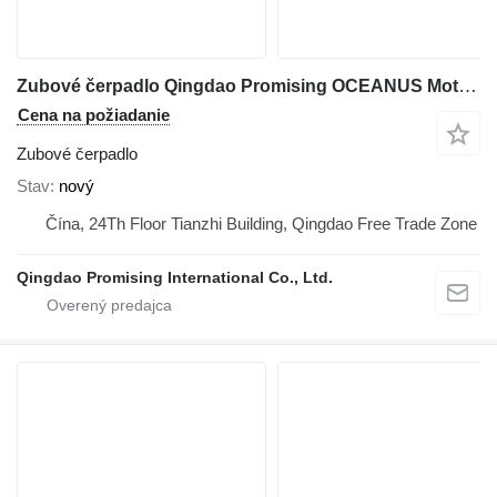
Zubové čerpadlo Qingdao Promising OCEANUS Motor for Loader Spare Parts na kolesového nakladača EVERUN Loader, HZM Loader, WOLF Loader, CASER Loader, FLAND Loader, TRANER Wheel Loader, SOCMA Loader
Cena na požiadanie
Zubové čerpadlo
Stav
nový
Čína, 24Th Floor Tianzhi Building, Qingdao Free Trade Zone
Qingdao Promising International Co., Ltd.