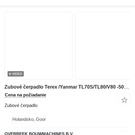
VIDEO
Zubové čerpadlo Terex /Yanmar TL70S/TL80/V80 -5090661552-Gearpump/Z na kolesového nakladača
Cena na požiadanie
Zubové čerpadlo
Holandsko, Goor
OVERBEEK BOUWMACHINES B.V.