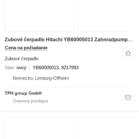
Zubové čerpadlo Hitachi YB60005013 Zahnradpumpe 9217993, ZW180, ZW220, ZW250, ZW310 na kolesového nakladača Hitachi ZW180, ZW220, ZW250, ZW310
Cena na požiadanie
Zubové čerpadlo
Stav
nový
YB60005013, 9217993
Nemecko, Limburg-Offheim
TPH group GmbH