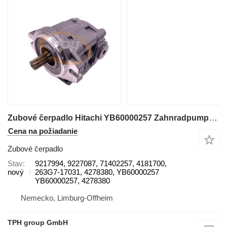
Zubové čerpadlo Hitachi YB60000257 Zahnradpumpe 9217994, 9227087, ZW250-5, ZW310, ZW310- na kolesového nakladača Hitachi ZW250-5B
Cena na požiadanie
Zubové čerpadlo
Stav
9217994, 9227087, 71402257, 4181700,
nový
263G7-17031, 4278380, YB60000257
YB60000257, 4278380
Nemecko, Limburg-Offheim
TPH group GmbH