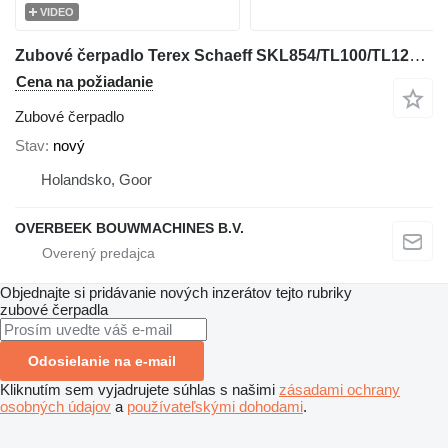
VIDEO
Zubové čerpadlo Terex Schaeff SKL854/TL100/TL120 - 5100620029 - Gearpump na kolesového nakladača
Cena na požiadanie
Zubové čerpadlo
Stav
nový
Holandsko, Goor
OVERBEEK BOUWMACHINES B.V.
Objednajte si pridávanie nových inzerátov tejto rubriky
zubové čerpadla
Odosielanie na e-mail
Kliknutím sem vyjadrujete súhlas s našimi
zásadami ochrany
osobných údajov
a
používateľskými dohodami
.