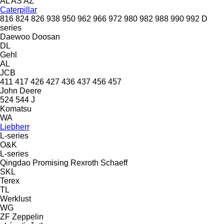
AL
AS
AZ
Caterpillar
816
824
826
938
950
962
966
972
980
982
988
990
992
D
series
Daewoo
Doosan
DL
Gehl
AL
JCB
411
417
426
427
436
437
456
457
John Deere
524
544 J
Komatsu
WA
Liebherr
L-series
O&K
L-series
Qingdao Promising
Rexroth
Schaeff
SKL
Terex
TL
Werklust
WG
ZF
Zeppelin