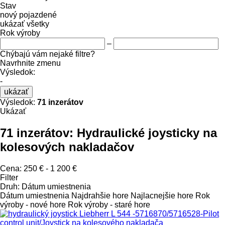
Stav
nový
pojazdené
ukázať všetky
Rok výroby
–
Chýbajú vám nejaké filtre?
Navrhnite zmenu
Výsledok:
-
ukázať
Výsledok:
71 inzerátov
Ukázať
71 inzerátov:
Hydraulické joysticky na
kolesových nakladačov
Cena:
250 € - 1 200 €
Filter
Druh
:
Dátum umiestnenia
Dátum umiestnenia
Najdrahšie hore
Najlacnejšie hore
Rok
výroby - nové hore
Rok výroby - staré hore