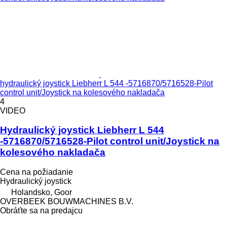
hydraulický joystick Liebherr L 544 -5716870/5716528-Pilot
control unit/Joystick na kolesového nakladača
4
VIDEO
Hydraulický joystick Liebherr L 544
-5716870/5716528-Pilot control unit/Joystick na
kolesového nakladača
Cena na požiadanie
Hydraulický joystick
Holandsko, Goor
OVERBEEK BOUWMACHINES B.V.
Obráťte sa na predajcu