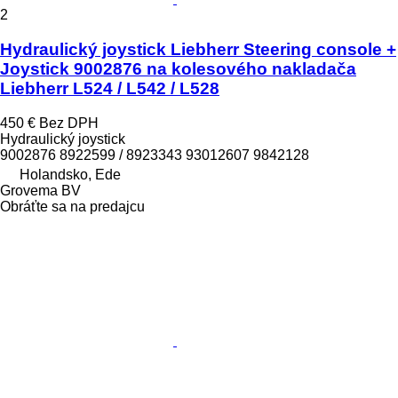
2
Hydraulický joystick Liebherr Steering console +
Joystick 9002876 na kolesového nakladača
Liebherr L524 / L542 / L528
450 €
Bez DPH
Hydraulický joystick
9002876 8922599 / 8923343 93012607 9842128
Holandsko, Ede
Grovema BV
Obráťte sa na predajcu