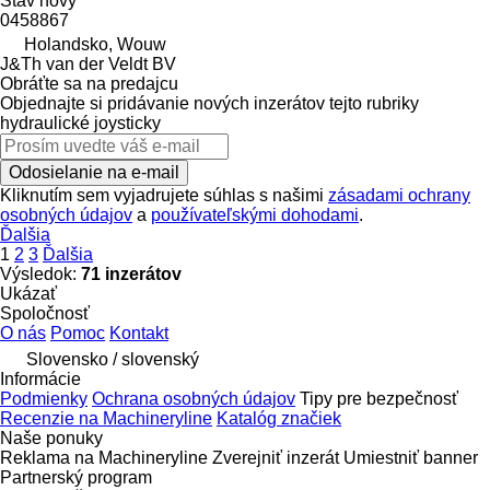
Stav
nový
0458867
Holandsko, Wouw
J&Th van der Veldt BV
Obráťte sa na predajcu
Objednajte si pridávanie nových inzerátov tejto rubriky
hydraulické joysticky
Odosielanie na e-mail
Kliknutím sem vyjadrujete súhlas s našimi
zásadami ochrany
osobných údajov
a
používateľskými dohodami
.
Ďalšia
1
2
3
Ďalšia
Výsledok:
71 inzerátov
Ukázať
Spoločnosť
O nás
Pomoc
Kontakt
Slovensko / slovenský
Informácie
Podmienky
Ochrana osobných údajov
Tipy pre bezpečnosť
Recenzie na Machineryline
Katalóg značiek
Naše ponuky
Reklama na Machineryline
Zverejniť inzerát
Umiestniť banner
Partnerský program