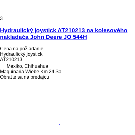
3
Hydraulický joystick AT210213 na kolesového
nakladača John Deere JO 544H
Cena na požiadanie
Hydraulický joystick
AT210213
Mexiko, Chihuahua
Maquinaria Wiebe Km 24 Sa
Obráťte sa na predajcu