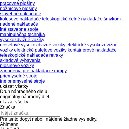
pracovné plošiny
nožnicové plošiny
stavebné nakladače
kolesové nakladače
teleskopické čelné nakladače
šmykom
riadené nakladače
iné stavebné stroje
manipulačna technika
vysokozdvižné vozíky
dieselové vysokozdvižné vozíky
elektrické vysokozdvižné
vozíky
elektrické paletové vozíky
kontajnerové nakladače
teleskopické nakladače
retraky
skladové vybavenia
plošinové vozíky
zariadenia pre nakladacie rampy
priemyselné stroje
iné priemyselné stroje
ukázať všetky
Druh náhradného dielu
originálny náhradný diel
ukázať všetky
Značka
Pre tento dopyt neboli nájdené žiadne výsledky.
Ahlmann