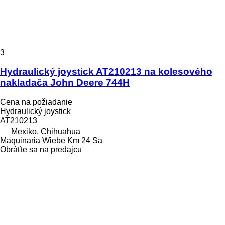
3
Hydraulický joystick AT210213 na kolesového
nakladača John Deere 744H
Cena na požiadanie
Hydraulický joystick
AT210213
Mexiko, Chihuahua
Maquinaria Wiebe Km 24 Sa
Obráťte sa na predajcu