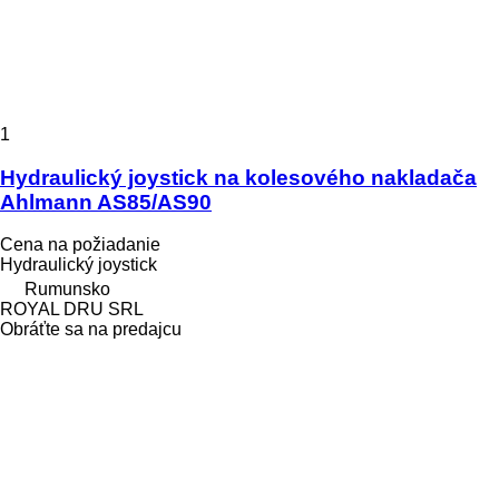
1
Hydraulický joystick na kolesového nakladača
Ahlmann AS85/AS90
Cena na požiadanie
Hydraulický joystick
Rumunsko
ROYAL DRU SRL
Obráťte sa na predajcu