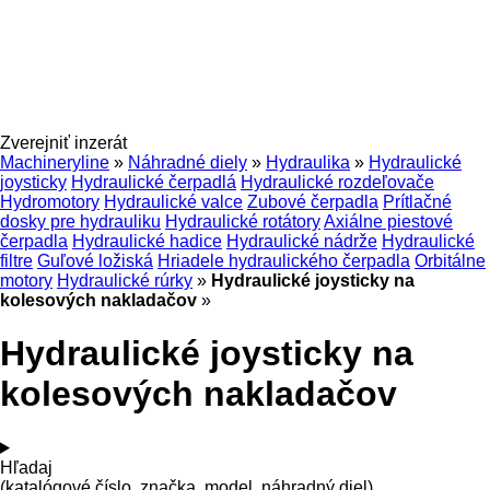
Zverejniť inzerát
Machineryline
»
Náhradné diely
»
Hydraulika
»
Hydraulické
joysticky
Hydraulické čerpadlá
Hydraulické rozdeľovače
Hydromotory
Hydraulické valce
Zubové čerpadla
Prítlačné
dosky pre hydrauliku
Hydraulické rotátory
Axiálne piestové
čerpadla
Hydraulické hadice
Hydraulické nádrže
Hydraulické
filtre
Guľové ložiská
Hriadele hydraulického čerpadla
Orbitálne
motory
Hydraulické rúrky
»
Hydraulické joysticky na
kolesových nakladačov
»
Hydraulické joysticky na
kolesových nakladačov
Hľadaj
(katalógové číslo, značka, model, náhradný diel)