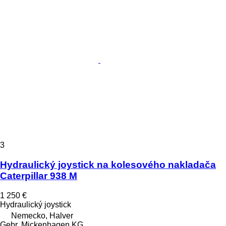
3
Hydraulický joystick na kolesového nakladača
Caterpillar 938 M
1 250 €
Hydraulický joystick
Nemecko, Halver
Gebr. Mickenhagen KG