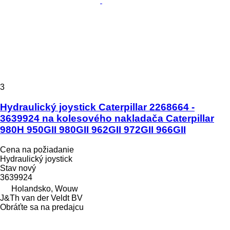
3
Hydraulický joystick Caterpillar 2268664 -
3639924 na kolesového nakladača Caterpillar
980H 950GII 980GII 962GII 972GII 966GII
Cena na požiadanie
Hydraulický joystick
Stav
nový
3639924
Holandsko, Wouw
J&Th van der Veldt BV
Obráťte sa na predajcu