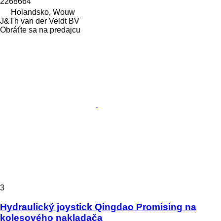
2268664
Holandsko, Wouw
J&Th van der Veldt BV
Obráťte sa na predajcu
3
Hydraulický joystick Qingdao Promising na
kolesového nakladača