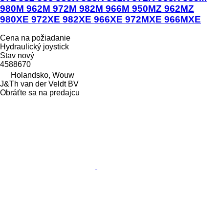
980M 962M 972M 982M 966M 950MZ 962MZ
980XE 972XE 982XE 966XE 972MXE 966MXE
Cena na požiadanie
Hydraulický joystick
Stav
nový
4588670
Holandsko, Wouw
J&Th van der Veldt BV
Obráťte sa na predajcu