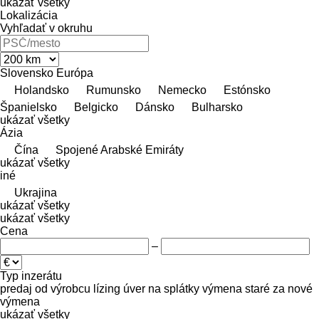
ukázať všetky
Lokalizácia
Vyhľadať v okruhu
Slovensko
Európa
Holandsko
Rumunsko
Nemecko
Estónsko
Španielsko
Belgicko
Dánsko
Bulharsko
ukázať všetky
Ázia
Čína
Spojené Arabské Emiráty
ukázať všetky
iné
Ukrajina
ukázať všetky
ukázať všetky
Cena
–
Typ inzerátu
predaj
od výrobcu
lízing
úver
na splátky
výmena staré za nové
výmena
ukázať všetky