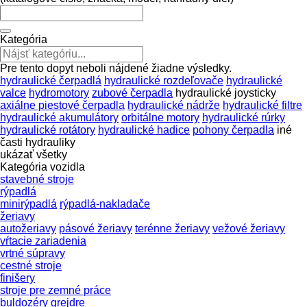
Kategória
Pre tento dopyt neboli nájdené žiadne výsledky.
hydraulické čerpadlá
hydraulické rozdeľovače
hydraulické
valce
hydromotory
zubové čerpadla
hydraulické joysticky
axiálne piestové čerpadla
hydraulické nádrže
hydraulické filtre
hydraulické akumulátory
orbitálne motory
hydraulické rúrky
hydraulické rotátory
hydraulické hadice
pohony čerpadla
iné
časti hydrauliky
ukázať všetky
Kategória vozidla
stavebné stroje
rýpadlá
minirýpadlá
rýpadlá-nakladače
žeriavy
autožeriavy
pásové žeriavy
terénne žeriavy
vežové žeriavy
vŕtacie zariadenia
vrtné súpravy
cestné stroje
finišery
stroje pre zemné práce
buldozéry
grejdre