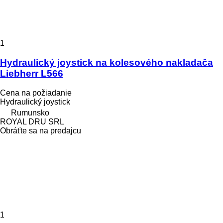
1
Hydraulický joystick na kolesového nakladača
Liebherr L566
Cena na požiadanie
Hydraulický joystick
Rumunsko
ROYAL DRU SRL
Obráťte sa na predajcu
1