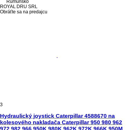
Rumunsko
ROYAL DRU SRL
Obráťte sa na predajcu
3
Hydraulický joystick Caterpillar 4588670 na
kolesového nakladača Caterpillar 950 980 962
972 982 966 950K 980K 962K 972K 966K 950M