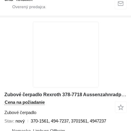
Zubové čerpadlo Rexroth 378-7718 Aussenzahnradpumpe, 494-7237, CAT 6015B 370-1561 na rýpadla Caterpillar 6015B
Cena na požiadanie
Zubové čerpadlo
Stav
nový
370-1561, 494-7237, 3701561, 4947237
Nemecko, Limburg-Offheim