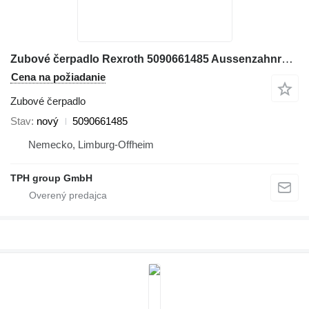
Zubové čerpadlo Rexroth 5090661485 Aussenzahnradpumpe, Terex/Fuchs MHL320 na rýpadla Terex Fuchs MHL320
Cena na požiadanie
Zubové čerpadlo
Stav
nový
5090661485
Nemecko, Limburg-Offheim
TPH group GmbH