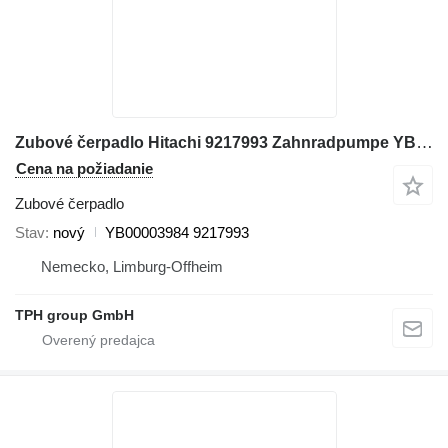
Zubové čerpadlo Hitachi 9217993 Zahnradpumpe YB00003984, ZX350LC-6, ZX290LC-5B na rýpadla Hitachi ZX350LC-6, ZX290LC-5B
Cena na požiadanie
Zubové čerpadlo
Stav
nový
YB00003984 9217993
Nemecko, Limburg-Offheim
TPH group GmbH