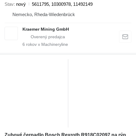
Stav
nový
5611795, 10300978, 11492149
Nemecko, Rheda-Wiedenbrück
Kraemer Mining GmbH
6
rokov v Machineryline
Zubové čerpadlo Bosch Rexroth R918C02097 na rýpadla