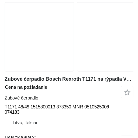
Zubové čerpadlo Bosch Rexroth T1171 na rýpadla Volvo EW230C
Cena na požiadanie
Zubové čerpadlo
T1171 48/49 1515800013 373350 MNR 0510525009
074183
Litva, Telšiai
UAB “KASIMA”