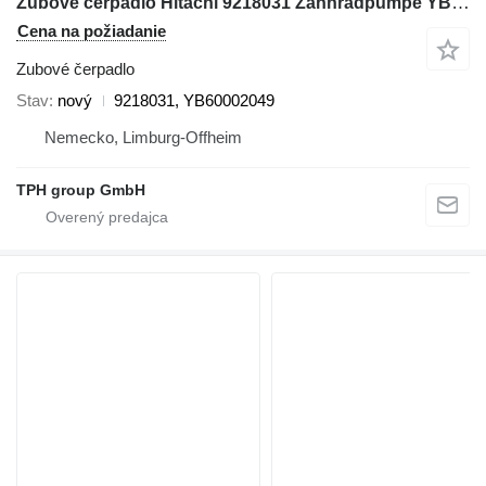
Zubové čerpadlo Hitachi 9218031 Zahnradpumpe YB60002049, Hitachi ZX350LC-6, ZX290LC-5B na rýpadla Hitachi ZX350LC-6, ZX290LC-5B
Cena na požiadanie
Zubové čerpadlo
Stav
nový
9218031, YB60002049
Nemecko, Limburg-Offheim
TPH group GmbH