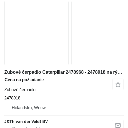
Zubové čerpadlo Caterpillar 2478968 - 2478918 na rýpadla 365B 365C 365CL 374DL 365BII 365CLMH
Cena na požiadanie
Zubové čerpadlo
2478918
Holandsko, Wouw
J&Th van der Veldt BV