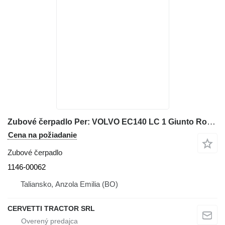
Zubové čerpadlo Per: VOLVO EC140 LC 1 Giunto Rotante 1146-00062 na rýpadla VOLVO EC140 LC 1, EC140, EC150, EC290, EC135B, EC160B, EC180B, EC200B, EC210B, EC240B, EC290B, EC240C, EC290C, FC3329C, FC2924C
Cena na požiadanie
Zubové čerpadlo
1146-00062
Taliansko, Anzola Emilia (BO)
CERVETTI TRACTOR SRL