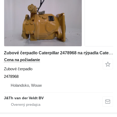
Zubové čerpadlo Caterpillar 2478968 na rýpadla Caterpillar 365B 365C 365CL 374DL 365BII 365CLMH
Cena na požiadanie
Zubové čerpadlo
2478968
Holandsko, Wouw
J&Th van der Veldt BV