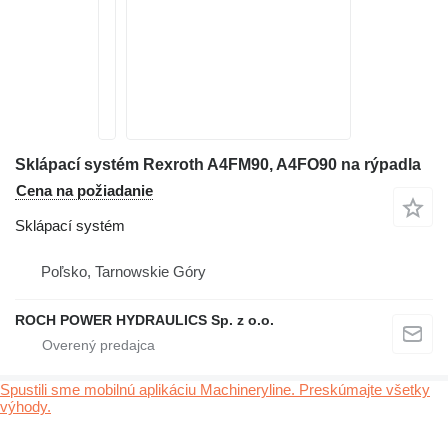
Sklápací systém Rexroth A4FM90, A4FO90 na rýpadla
Cena na požiadanie
Sklápací systém
Poľsko, Tarnowskie Góry
ROCH POWER HYDRAULICS Sp. z o.o.
Spustili sme mobilnú aplikáciu Machineryline. Preskúmajte všetky
výhody.