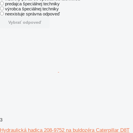
predajca špeciálnej techniky
výrobca špeciálnej techniky
neexistuje správna odpoveď
Vybrať odpoveď
3
Hydraulická hadica 208-9752 na buldozéra Caterpillar D8T