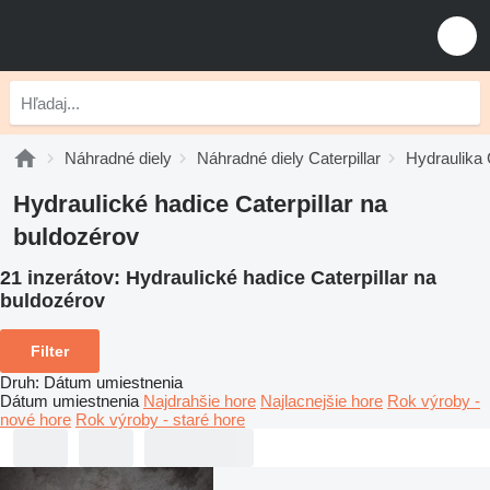
Náhradné diely
Náhradné diely Caterpillar
Hydraulika C
Hydraulické hadice Caterpillar na
buldozérov
21 inzerátov:
Hydraulické hadice Caterpillar na
buldozérov
Filter
Druh
:
Dátum umiestnenia
Dátum umiestnenia
Najdrahšie hore
Najlacnejšie hore
Rok výroby -
nové hore
Rok výroby - staré hore