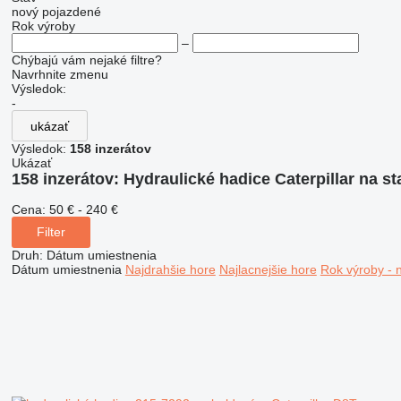
nový
pojazdené
Rok výroby
–
Chýbajú vám nejaké filtre?
Navrhnite zmenu
Výsledok:
-
ukázať
Výsledok:
158 inzerátov
Ukázať
158 inzerátov:
Hydraulické hadice Caterpillar na s
Cena:
50 € - 240 €
Filter
Druh
:
Dátum umiestnenia
Dátum umiestnenia
Najdrahšie hore
Najlacnejšie hore
Rok výroby - 