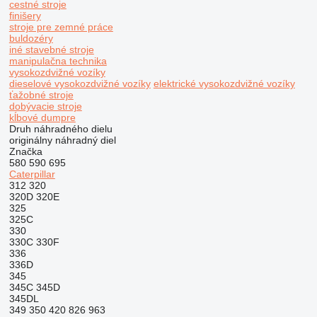
cestné stroje
finišery
stroje pre zemné práce
buldozéry
iné stavebné stroje
manipulačna technika
vysokozdvižné vozíky
dieselové vysokozdvižné vozíky
elektrické vysokozdvižné vozíky
ťažobné stroje
dobývacie stroje
kĺbové dumpre
Druh náhradného dielu
originálny náhradný diel
Značka
580
590
695
Caterpillar
312
320
320D
320E
325
325C
330
330C
330F
336
336D
345
345C
345D
345DL
349
350
420
826
963