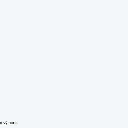
vé
výmena