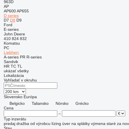
963D
AP
AP600
AP655
D series
D7
D8
D9
Ford
E-series
John Deere
410
824
832
Komatsu
PC
Liebherr
A-series
PR
R-series
Sandvik
HR
TC
TL
ukázať všetky
Lokalizácia
Vyhľadať v okruhu
Slovensko
Európa
Belgicko
Taliansko
Nórsko
Grécko
Cena
–
Typ inzerátu
predaj
dražba
od výrobcu
lízing
úver
na splátky
výmena staré za no
Stav