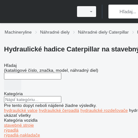
Machineryline
Náhradné diely
Náhradné diely Caterpillar
Hydraulické hadice Caterpillar na stavebn
Hľadaj
(katalógové číslo, značka, model, náhradný diel)
Kategória
Pre tento dopyt neboli nájdené žiadne výsledky.
hydraulické valce
hydraulické čerpadlá
hydraulické rozdeľovače
hydr
ukázať všetky
Kategória vozidla
stavebné stroje
rýpadlá
rýpadlá-nakladače