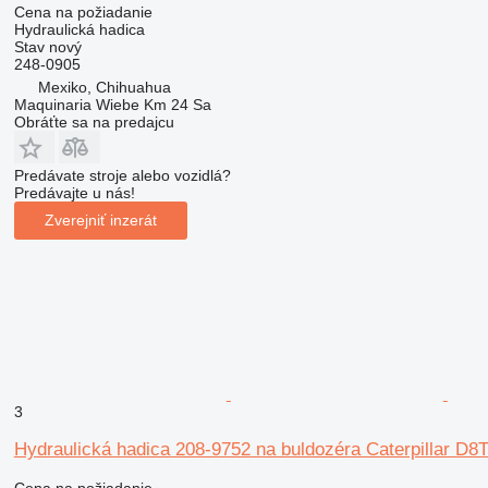
Cena na požiadanie
Hydraulická hadica
Stav
nový
248-0905
Mexiko, Chihuahua
Maquinaria Wiebe Km 24 Sa
Obráťte sa na predajcu
Predávate stroje alebo vozidlá?
Predávajte u nás!
Zverejniť inzerát
3
Hydraulická hadica 208-9752 na buldozéra Caterpillar D8
Cena na požiadanie