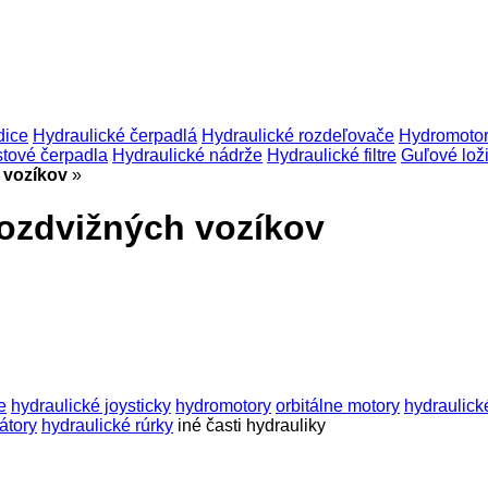
dice
Hydraulické čerpadlá
Hydraulické rozdeľovače
Hydromoto
stové čerpadla
Hydraulické nádrže
Hydraulické filtre
Guľové lož
 vozíkov
»
ozdvižných vozíkov
e
hydraulické joysticky
hydromotory
orbitálne motory
hydraulick
átory
hydraulické rúrky
iné časti hydrauliky