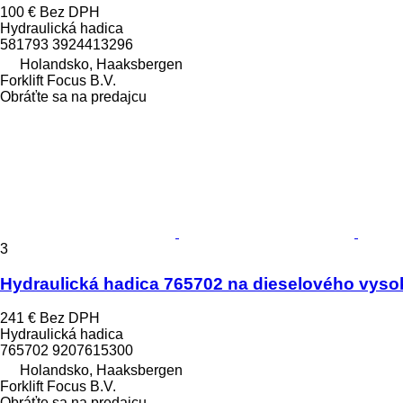
100 €
Bez DPH
Hydraulická hadica
581793 3924413296
Holandsko, Haaksbergen
Forklift Focus B.V.
Obráťte sa na predajcu
3
Hydraulická hadica 765702 na dieselového vysok
241 €
Bez DPH
Hydraulická hadica
765702 9207615300
Holandsko, Haaksbergen
Forklift Focus B.V.
Obráťte sa na predajcu