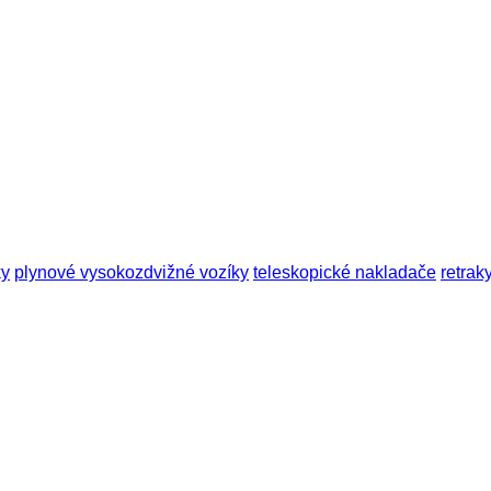
ky
plynové vysokozdvižné vozíky
teleskopické nakladače
retrak