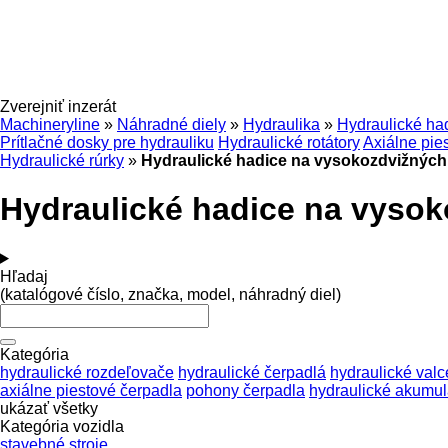
Zverejniť inzerát
Machineryline
»
Náhradné diely
»
Hydraulika
»
Hydraulické ha
Prítlačné dosky pre hydrauliku
Hydraulické rotátory
Axiálne pie
Hydraulické rúrky
»
Hydraulické hadice na vysokozdvižných
Hydraulické hadice na vysok
Hľadaj
(katalógové číslo, značka, model, náhradný diel)
Kategória
hydraulické rozdeľovače
hydraulické čerpadlá
hydraulické valc
axiálne piestové čerpadla
pohony čerpadla
hydraulické akumul
ukázať všetky
Kategória vozidla
stavebné stroje