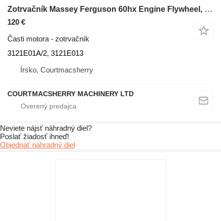
Zotrvačník Massey Ferguson 60hx Engine Flywheel, Ring Gear 3121e01a/2, 3121e013 3121E01A/2 na rýpadla-nakladača Massey Ferguson 60hx
120 €
Časti motora - zotrvačník
3121E01A/2, 3121E013
Írsko, Courtmacsherry
COURTMACSHERRY MACHINERY LTD
Neviete nájsť náhradný diel?
Poslať žiadosť ihneď!
Objednať náhradný diel