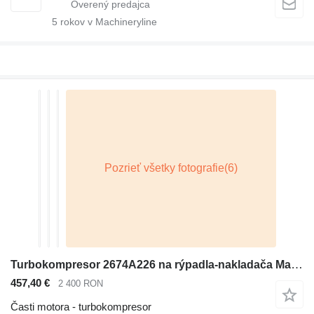
5
rokov v Machineryline
Turbokompresor 2674A226 na rýpadla-nakladača Massey Ferguson Caterpillar
457,40 €
2 400 RON
Časti motora - turbokompresor