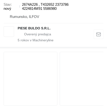
Stav
2674A226 , T432652 2373786
nový
4224814M91 5586980
Rumunsko, ILFOV
PIESE BULDO S.R.L.
5
rokov v Machineryline