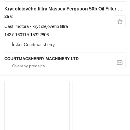
Kryt olejového filtra Massey Ferguson 50b Oil Filter Housing. Please Check By Photos 1437-160119-15322806 na rýpadla-nakladača Massey Ferguson 50b
25 €
Časti motora - kryt olejového filtra
1437-160119-15322806
Írsko, Courtmacsherry
COURTMACSHERRY MACHINERY LTD