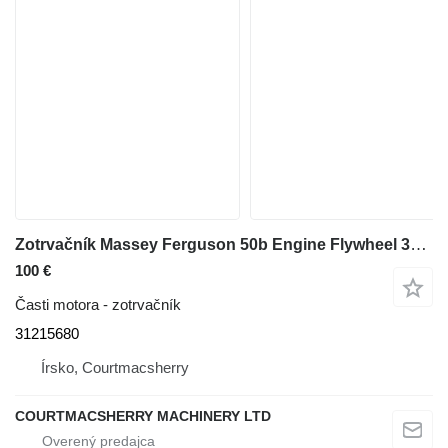
Zotrvačník Massey Ferguson 50b Engine Flywheel 31215680 na rýpadla-nakladača Massey Ferguson 50b
100 €
Časti motora - zotrvačník
31215680
Írsko, Courtmacsherry
COURTMACSHERRY MACHINERY LTD