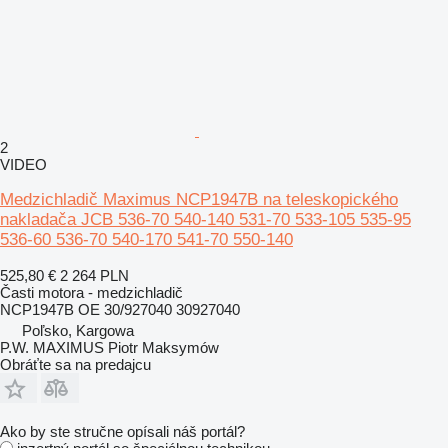
2
VIDEO
Medzichladič Maximus NCP1947B na teleskopického
nakladača JCB 536-70 540-140 531-70 533-105 535-95
536-60 536-70 540-170 541-70 550-140
525,80 €
2 264 PLN
Časti motora - medzichladič
NCP1947B OE 30/927040 30927040
Poľsko, Kargowa
P.W. MAXIMUS Piotr Maksymów
Obráťte sa na predajcu
Ako by ste stručne opísali náš portál?