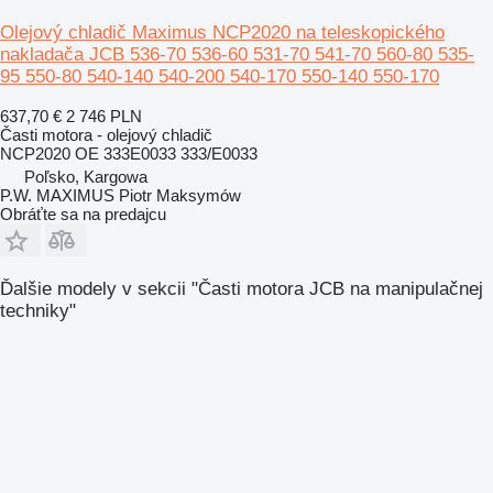
Olejový chladič Maximus NCP2020 na teleskopického
nakladača JCB 536-70 536-60 531-70 541-70 560-80 535-
95 550-80 540-140 540-200 540-170 550-140 550-170
637,70 €
2 746 PLN
Časti motora - olejový chladič
NCP2020 OE 333E0033 333/E0033
Poľsko, Kargowa
P.W. MAXIMUS Piotr Maksymów
Obráťte sa na predajcu
Ďalšie modely v sekcii "Časti motora JCB na manipulačnej
techniky"