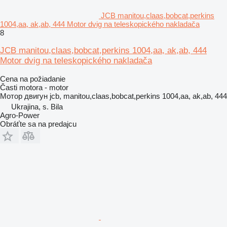
JCB manitou,claas,bobcat,perkins
1004,aa, ak,ab, 444 Motor dvig na teleskopického nakladača
8
JCB manitou,claas,bobcat,perkins 1004,aa, ak,ab, 444
Motor dvig na teleskopického nakladača
Cena na požiadanie
Časti motora - motor
Мотор двигун jcb, manitou,claas,bobcat,perkins 1004,aa, ak,ab, 444
Ukrajina, s. Bila
Agro-Power
Obráťte sa na predajcu