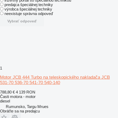
inzertný portál so špeciálnou technikou
predajca špeciálnej techniky
výrobca špeciálnej techniky
neexistuje správna odpoveď
Vybrať odpoveď
1
Motor JCB 444 Turbo na teleskopického nakladača JCB
531-70 536-70 541-70 540-140
788,80 €
4 139 RON
Časti motora - motor
diesel
Rumunsko, Targu Mrues
Obráťte sa na predajcu