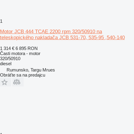
1
Motor JCB 444 TCAE 2200 rpm 320/50910 na
teleskopického nakladača JCB 531-70, 535-95 ,540-140
1 314 €
6 895 RON
Časti motora - motor
320/50910
diesel
Rumunsko, Targu Mrues
Obráťte sa na predajcu