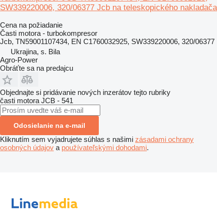
SW339220006, 320/06377 Jcb na teleskopického nakladača
Cena na požiadanie
Časti motora - turbokompresor
Jcb, TN59001107434, EN C1760032925, SW339220006, 320/06377
Ukrajina, s. Bila
Agro-Power
Obráťte sa na predajcu
Objednajte si pridávanie nových inzerátov tejto rubriky
časti motora
JCB - 541
Odosielanie na e-mail
Kliknutím sem vyjadrujete súhlas s našimi
zásadami ochrany
osobných údajov
a
používateľskými dohodami
.