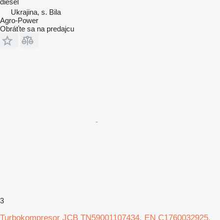
diesel
Ukrajina, s. Bila
Agro-Power
Obráťte sa na predajcu
3
Turbokompresor JCB TN59001107434, EN C1760032925,