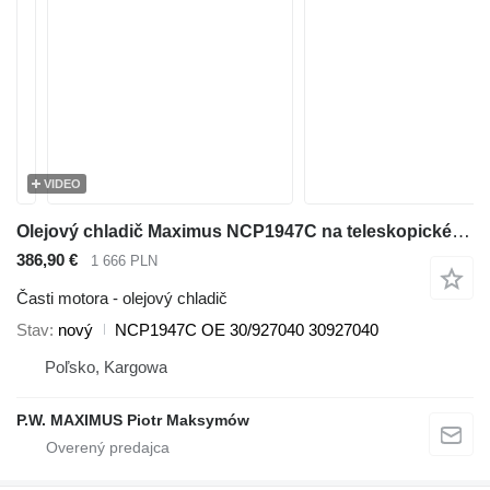
VIDEO
Olejový chladič Maximus NCP1947C na teleskopického nakladača JCB 536-70 540-140 531-70 533-105 535-95 536-60 536-70 540-170 541-70 550-140
386,90 €
1 666 PLN
Časti motora - olejový chladič
Stav
nový
NCP1947C OE 30/927040 30927040
Poľsko, Kargowa
P.W. MAXIMUS Piotr Maksymów