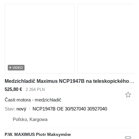
VIDEO
Medzichladič Maximus NCP1947B na teleskopického nakladača JCB 536-70 540-140 531-70 533-105 535-95 536-60 536-70 540-170 541-70 550-140
525,80 €
2 264 PLN
Časti motora - medzichladič
Stav
nový
NCP1947B OE 30/927040 30927040
Poľsko, Kargowa
P.W. MAXIMUS Piotr Maksymów