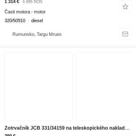
1 314 €
6 895 RON
Časti motora - motor
320/50910
diesel
Rumunsko, Targu Mrues
Zotrvačník JCB 331/34159 na teleskopického nakladača JCB 537LE SWAY; 537 SWAY; 535-125; 532LE; 537; 532LE SWAY; 532; 537LE; 532 SWAY; 540-170; 540-140; .550; 5508; 550; .532LE; .535-125; .532 SWAY; .532LE SWAY; .532; 550LE;
390 €