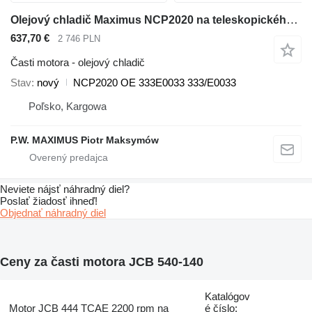
Olejový chladič Maximus NCP2020 na teleskopického nakladača JCB 536-70 536-60 531-70 541-70 560-80 535-95 550-80 540-140 540-200 540-170 550-140 550-170
637,70 €
2 746 PLN
Časti motora - olejový chladič
Stav
nový
NCP2020 OE 333E0033 333/E0033
Poľsko, Kargowa
P.W. MAXIMUS Piotr Maksymów
Neviete nájsť náhradný diel?
Poslať žiadosť ihneď!
Objednať náhradný diel
Ceny za časti motora JCB 540-140
Katalógov
Motor JCB 444 TCAE 2200 rpm na
é číslo: