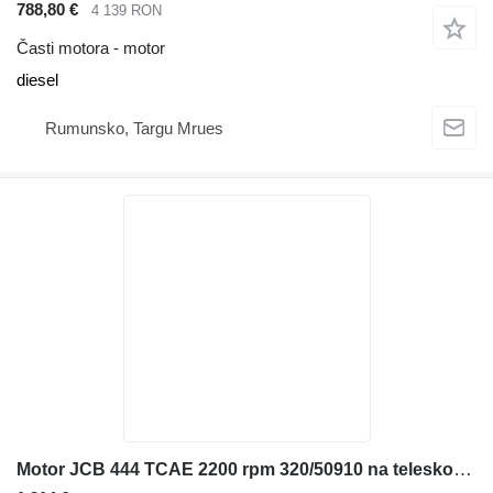
788,80 €
4 139 RON
Časti motora - motor
diesel
Rumunsko, Targu Mrues
Motor JCB 444 TCAE 2200 rpm 320/50910 na teleskopického nakladača JCB 531-70, 535-95 ,540-140