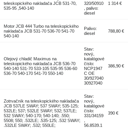
teleskopického nakladača JCB 531-70,
320/50910
1 314 €
535-95 ,540-140
, palivo:
diesel
Motor JCB 444 Turbo na teleskopického
Palivo:
nakladača JCB 531-70 536-70 541-70
788,80 €
diesel
540-140
Stav:
nový,
Olejový chladič Maximus na
katalógové
teleskopického nakladača JCB 536-70
číslo:
386,90 €
540-140 531-70 533-105 535-95 536-60
NCP1947
536-70 540-170 541-70 550-140
C OE
30/927040
30927040
Stav:
Zotrvačník na teleskopického nakladača
nový,
JCB 537LE SWAY; 537 SWAY; 535-125;
katalógové
532LE; 537; 532LE SWAY; 532; 537LE;
číslo:
390 €
532 SWAY; 540-170; 540-140; .550;
331/34159
5508; 550; .532LE; .535-125; .532 SWAY;
,
.532LE SWAY; .532; 550LE;
56.8539.1