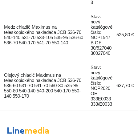
3
Stav:
nový,
Medzichladič Maximus na
katalógové
teleskopického nakladača JCB 536-70
číslo:
525,80 €
540-140 531-70 533-105 535-95 536-60
NCP1947
536-70 540-170 541-70 550-140
B OE
30/927040
30927040
Stav:
nový,
Olejový chladič Maximus na
katalógové
teleskopického nakladača JCB 536-70
číslo:
536-60 531-70 541-70 560-80 535-95
637,70 €
NCP2020
550-80 540-140 540-200 540-170 550-
OE
140 550-170
333E0033
333/E0033