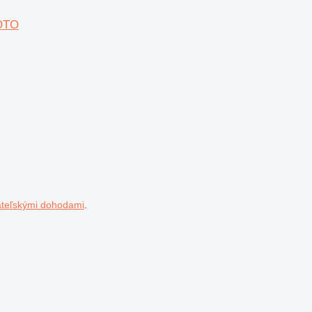
ROTO
ateľskými dohodami
.