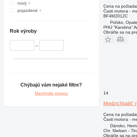
nový
Cena na požiada
pojazdené
Časti motora - m
BF4M2012C
Poľsko, Opale
PHU "Karetina" A
Rok výroby
Obráťte sa na pr
–
Chýbajú vám nejaké filtre?
14
Navrhnite zmenu
Medzichladič 
Cena na požiada
Časti motora - m
Dánsko, Hem
Chr. Nielsen - T
Obráťte sa na pr