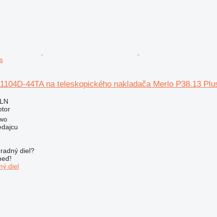
s
 1104D-44TA na teleskopického nakladača Merlo P38.13 Plu
PLN
otor
owo
edajcu
radný diel?
neď!
ý diel