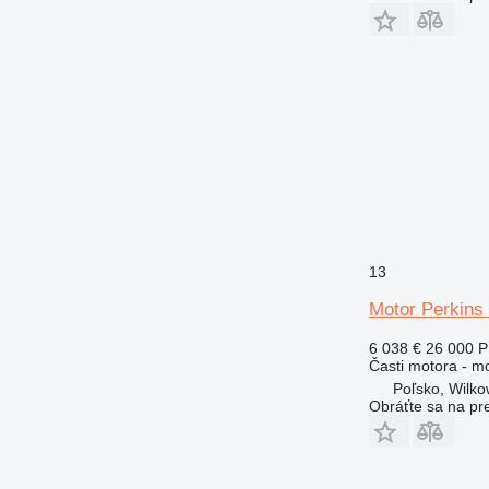
13
Motor Perkins
6 038 €
26 000 
Časti motora - m
Poľsko, Wilk
Obráťte sa na pr