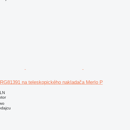
 RG81391 na teleskopického nakladača Merlo P
PLN
otor
owo
edajcu