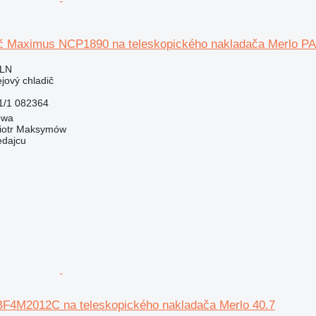
dič Maximus NCP1890 na teleskopického nakladača Merlo
PLN
ejový chladič
/1 082364
owa
iotr Maksymów
edajcu
BF4M2012C na teleskopického nakladača Merlo 40.7