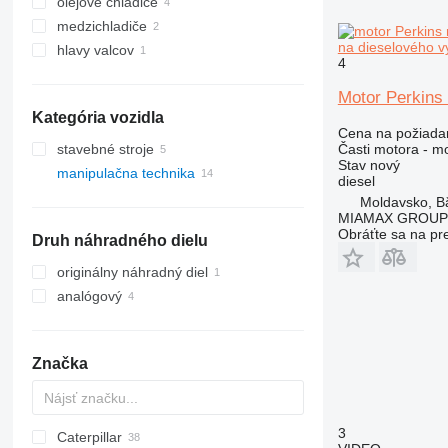
olejové chladiče
medzichladiče
na dieselového v
hlavy valcov
4
Motor Perkins
Kategória vozidla
Cena na požiada
Časti motora - m
stavebné stroje
Stav
nový
manipulačna technika
stavebné nakladače
diesel
vysokozdvižné vozíky
kolesové nakladače
Moldavsko, Bă
MIAMAX GROUP
skladové vybavenia
teleskopické čelné nakladače
dieselové vysokozdvižné vozíky
Obráťte sa na pr
Druh náhradného dielu
teleskopické nakladače
originálny náhradný diel
analógový
Značka
3
Caterpillar
SWE
Farmlift