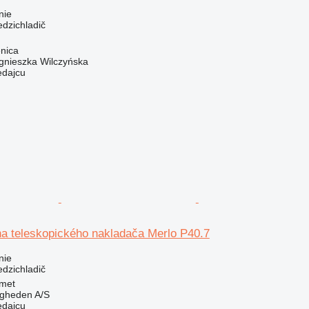
nie
edzichladič
nica
gnieszka Wilczyńska
edajcu
na teleskopického nakladača Merlo P40.7
nie
edzichladič
met
ingheden A/S
edajcu