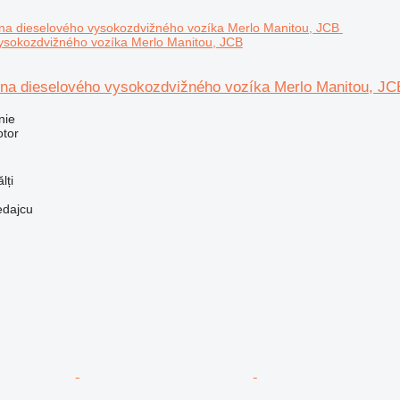
ysokozdvižného vozíka Merlo Manitou, JCB
 na dieselového vysokozdvižného vozíka Merlo Manitou, JC
nie
otor
lți
edajcu