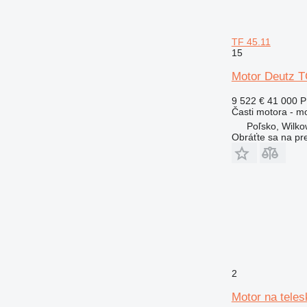
TF 45.11
15
Motor Deutz T
9 522 €
41 000 
Časti motora - m
Poľsko, Wilk
Obráťte sa na pr
2
Motor na tele