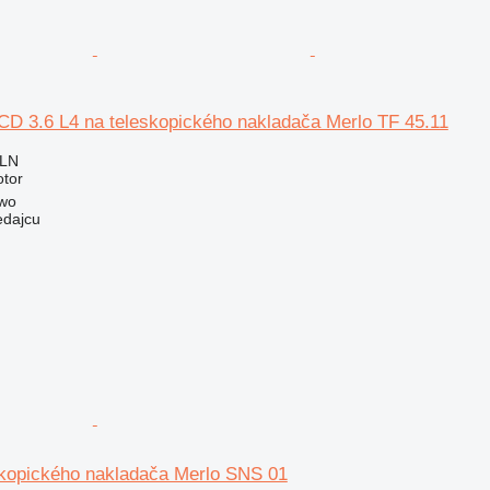
CD 3.6 L4 na teleskopického nakladača Merlo TF 45.11
PLN
otor
owo
edajcu
skopického nakladača Merlo SNS 01