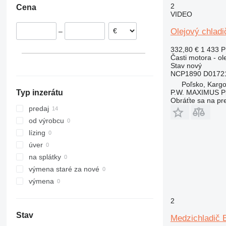
2
Cena
Litva
VIDEO
Dánsko
Olejový chla
–
332,80 €
1 433 
Časti motora - ol
Stav
nový
NCP1890 D01721
Poľsko, Karg
P.W. MAXIMUS P
Typ inzerátu
Obráťte sa na pr
predaj
od výrobcu
lízing
úver
na splátky
výmena staré za nové
výmena
2
Stav
Medzichladič 