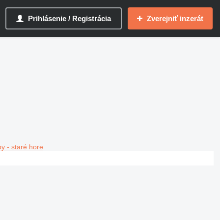
Prihlásenie / Registrácia
Zverejniť inzerát
y - staré hore