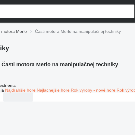
i motora Merlo
Časti motora Merlo na manipulačnej techniky
iky
:
Časti motora Merlo na manipulačnej techniky
estnenia
ia
Najdrahšie hore
Najlacnejšie hore
Rok výroby - nové hore
Rok výrob