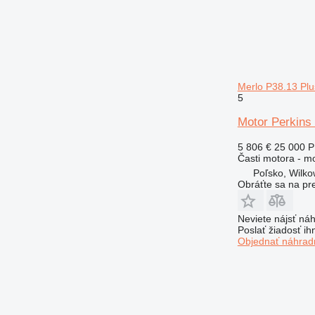
Merlo P38.13 Plu
5
Motor Perkins
5 806 €
25 000 
Časti motora - m
Poľsko, Wilk
Obráťte sa na pr
Neviete nájsť náh
Poslať žiadosť ih
Objednať náhradn