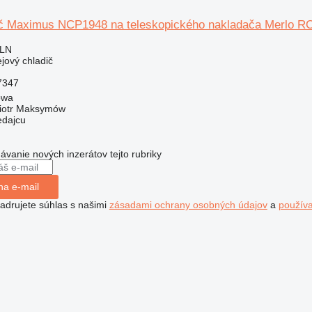
ič Maximus NCP1948 na teleskopického nakladača Merlo 
PLN
ejový chladič
7347
owa
iotr Maksymów
edajcu
dávanie nových inzerátov tejto rubriky
na e-mail
jadrujete súhlas s našimi
zásadami ochrany osobných údajov
a
použív