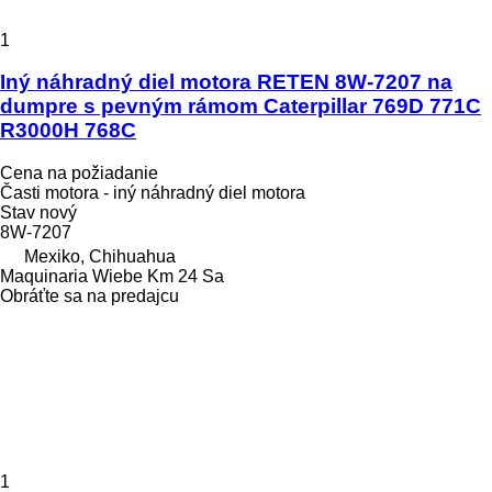
1
Iný náhradný diel motora RETEN 8W-7207 na
dumpre s pevným rámom Caterpillar 769D 771C
R3000H 768C
Cena na požiadanie
Časti motora - iný náhradný diel motora
Stav
nový
8W-7207
Mexiko, Chihuahua
Maquinaria Wiebe Km 24 Sa
Obráťte sa na predajcu
1