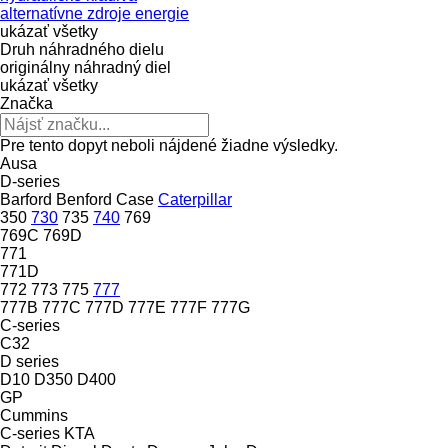
alternatívne zdroje energie
ukázať všetky
Druh náhradného dielu
originálny náhradný diel
ukázať všetky
Značka
Pre tento dopyt neboli nájdené žiadne výsledky.
Ausa
D-series
Barford
Benford
Case
Caterpillar
350
730
735
740
769
769C
769D
771
771D
772
773
775
777
777B
777C
777D
777E
777F
777G
C-series
C32
D series
D10
D350
D400
GP
Cummins
C-series
KTA