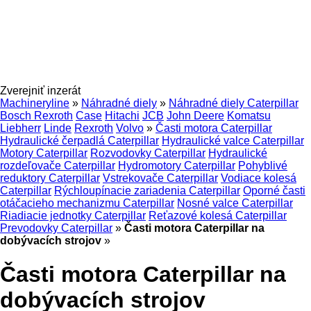
Zverejniť inzerát
Machineryline
»
Náhradné diely
»
Náhradné diely Caterpillar
Bosch Rexroth
Case
Hitachi
JCB
John Deere
Komatsu
Liebherr
Linde
Rexroth
Volvo
»
Časti motora Caterpillar
Hydraulické čerpadlá Caterpillar
Hydraulické valce Caterpillar
Motory Caterpillar
Rozvodovky Caterpillar
Hydraulické
rozdeľovače Caterpillar
Hydromotory Caterpillar
Pohyblivé
reduktory Caterpillar
Vstrekovače Caterpillar
Vodiace kolesá
Caterpillar
Rýchloupínacie zariadenia Caterpillar
Oporné časti
otáčacieho mechanizmu Caterpillar
Nosné valce Caterpillar
Riadiacie jednotky Caterpillar
Reťazové kolesá Caterpillar
Prevodovky Caterpillar
»
Časti motora Caterpillar na
dobývacích strojov
»
Časti motora Caterpillar na
dobývacích strojov