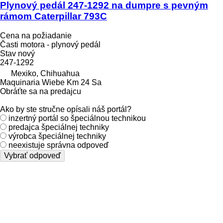
Plynový pedál 247-1292 na dumpre s pevným
rámom Caterpillar 793C
Cena na požiadanie
Časti motora - plynový pedál
Stav
nový
247-1292
Mexiko, Chihuahua
Maquinaria Wiebe Km 24 Sa
Obráťte sa na predajcu
Ako by ste stručne opísali náš portál?
inzertný portál so špeciálnou technikou
predajca špeciálnej techniky
výrobca špeciálnej techniky
neexistuje správna odpoveď
Vybrať odpoveď