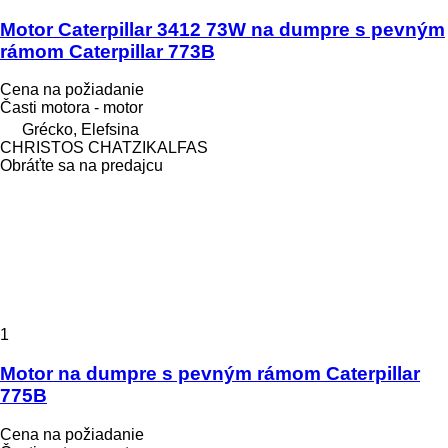
Motor Caterpillar 3412 73W na dumpre s pevným
rámom Caterpillar 773B
Cena na požiadanie
Časti motora - motor
Grécko, Elefsina
CHRISTOS CHATZIKALFAS
Obráťte sa na predajcu
1
Motor na dumpre s pevným rámom Caterpillar
775B
Cena na požiadanie