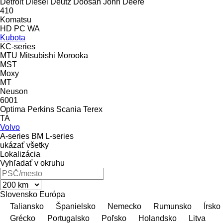
Detroit Diesel
Deutz
Doosan
John Deere
410
Komatsu
HD
PC
WA
Kubota
KC-series
MTU
Mitsubishi
Morooka
MST
Moxy
MT
Neuson
6001
Optima
Perkins
Scania
Terex
TA
Volvo
A-series
BM
L-series
ukázať všetky
Lokalizácia
Vyhľadať v okruhu
Slovensko
Európa
Taliansko
Španielsko
Nemecko
Rumunsko
Írsko
Grécko
Portugalsko
Poľsko
Holandsko
Litva