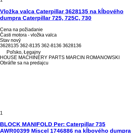
Vložka valca Caterpillar 3628135 na kĺbového
dumpra Caterpillar 725, 725C, 730
Cena na požiadanie
Časti motora - vložka valca
Stav
nový
3628135 362-8135 362-8136 3628136
Poľsko, Łęgajny
HOUSE MACHINERY PARTS MARCIN ROMANOWSKI
Obráťte sa na predajcu
1
BLOCK MANIFOLD Per: Caterpillar 735
AWR00399 Miscel 1746886 na kĺbového dumpra