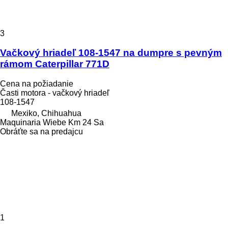
3
Vačkový hriadeľ 108-1547 na dumpre s pevným
rámom Caterpillar 771D
Cena na požiadanie
Časti motora - vačkový hriadeľ
108-1547
Mexiko, Chihuahua
Maquinaria Wiebe Km 24 Sa
Obráťte sa na predajcu
1