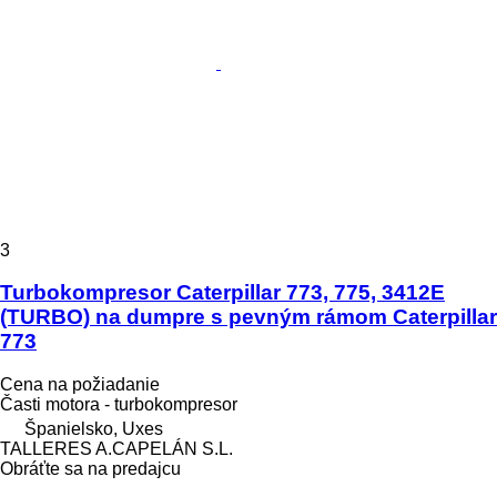
3
Turbokompresor Caterpillar 773, 775, 3412E
(TURBO) na dumpre s pevným rámom Caterpillar
773
Cena na požiadanie
Časti motora - turbokompresor
Španielsko, Uxes
TALLERES A.CAPELÁN S.L.
Obráťte sa na predajcu