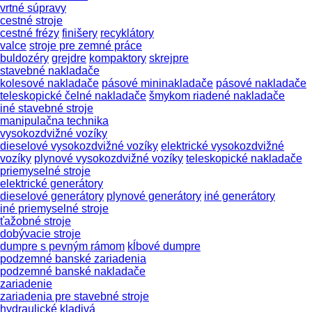
vrtné súpravy
cestné stroje
cestné frézy
finišery
recyklátory
valce
stroje pre zemné práce
buldozéry
grejdre
kompaktory
skrejpre
stavebné nakladače
kolesové nakladače
pásové mininakladače
pásové nakladače
teleskopické čelné nakladače
šmykom riadené nakladače
iné stavebné stroje
manipulačna technika
vysokozdvižné vozíky
dieselové vysokozdvižné vozíky
elektrické vysokozdvižné
vozíky
plynové vysokozdvižné vozíky
teleskopické nakladače
priemyselné stroje
elektrické generátory
dieselové generátory
plynové generátory
iné generátory
iné priemyselné stroje
ťažobné stroje
dobývacie stroje
dumpre s pevným rámom
kĺbové dumpre
podzemné banské zariadenia
podzemné banské nakladače
zariadenie
zariadenia pre stavebné stroje
hydraulické kladivá