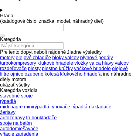
Hľadaj
(katalógové číslo, značka, model, náhradný diel)
Kategória
Pre tento dopyt neboli nájdené žiadne výsledky.
motory
olejové chladiče
bloky valcov
plynové pedály
turbokompresory
kľukové hriadele
vložky valca
hlavy valcov
rozdeľovače
piesty
piestne krúžky
vačkové hriadele
olejové
filtre
ojnice
ozubené kolesá kľukového hriadeľa
iné náhradné
diely motora
ukázať všetky
Kategória vozidla
stavebné stroje
rýpadlá
midi bagre
minirýpadlá
ryhovače
rýpadlá-nakladače
žeriavy
autožeriavy
truboukladače
stroje na betón
autodomiešavače
vŕtacie zariadenia