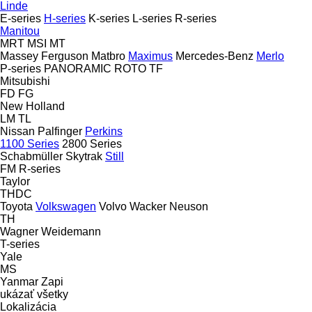
Linde
E-series
H-series
K-series
L-series
R-series
Manitou
MRT
MSI
MT
Massey Ferguson
Matbro
Maximus
Mercedes-Benz
Merlo
P-series
PANORAMIC
ROTO
TF
Mitsubishi
FD
FG
New Holland
LM
TL
Nissan
Palfinger
Perkins
1100 Series
2800 Series
Schabmüller
Skytrak
Still
FM
R-series
Taylor
THDC
Toyota
Volkswagen
Volvo
Wacker Neuson
TH
Wagner
Weidemann
T-series
Yale
MS
Yanmar
Zapi
ukázať všetky
Lokalizácia