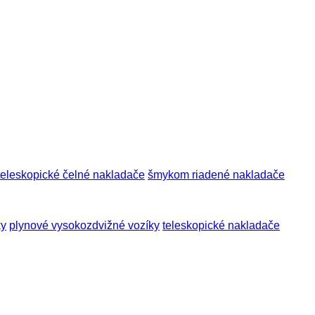
teleskopické čelné nakladače
šmykom riadené nakladače
ky
plynové vysokozdvižné vozíky
teleskopické nakladače