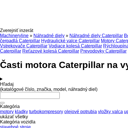
Zverejniť inzerát
Machineryline
»
Náhradné diely
»
Náhradné diely Caterpillar
B
čerpadlá Caterpillar
Hydraulické valce Caterpillar
Motory Caterp
Vstrekovače Caterpillar
Vodiace kolesá Caterpillar
Rýchloupínac
Caterpillar
Reťazové kolesá Caterpillar
Prevodovky Caterpillar
Časti motora Caterpillar na 
Hľadaj
(katalógové číslo, značka, model, náhradný diel)
Kategória
motory
kladky
turbokompresory
olejové potrubia
vložky valca
u
ukázať všetky
Kategória vozidla
stavebné stroje