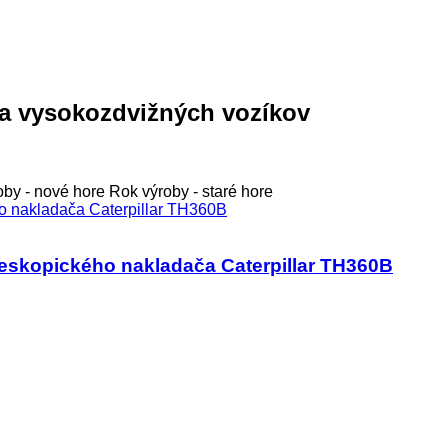
 na vysokozdvižných vozíkov
oby - nové hore
Rok výroby - staré hore
leskopického nakladača Caterpillar TH360B