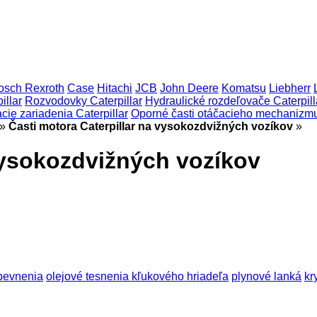
osch Rexroth
Case
Hitachi
JCB
John Deere
Komatsu
Liebherr
illar
Rozvodovky Caterpillar
Hydraulické rozdeľovače Caterpill
ie zariadenia Caterpillar
Oporné časti otáčacieho mechanizmu 
»
Časti motora Caterpillar na vysokozdvižných vozíkov
»
vysokozdvižných vozíkov
pevnenia
olejové tesnenia kľukového hriadeľa
plynové lanká
kr