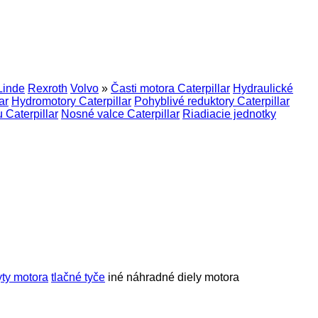
Linde
Rexroth
Volvo
»
Časti motora Caterpillar
Hydraulické
ar
Hydromotory Caterpillar
Pohyblivé reduktory Caterpillar
Caterpillar
Nosné valce Caterpillar
Riadiacie jednotky
yty motora
tlačné tyče
iné náhradné diely motora