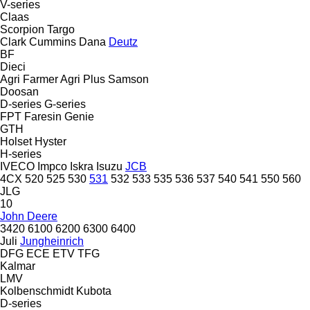
V-series
Claas
Scorpion
Targo
Clark
Cummins
Dana
Deutz
BF
Dieci
Agri Farmer
Agri Plus
Samson
Doosan
D-series
G-series
FPT
Faresin
Genie
GTH
Holset
Hyster
H-series
IVECO
Impco
Iskra
Isuzu
JCB
4CX
520
525
530
531
532
533
535
536
537
540
541
550
560
JLG
10
John Deere
3420
6100
6200
6300
6400
Juli
Jungheinrich
DFG
ECE
ETV
TFG
Kalmar
LMV
Kolbenschmidt
Kubota
D-series