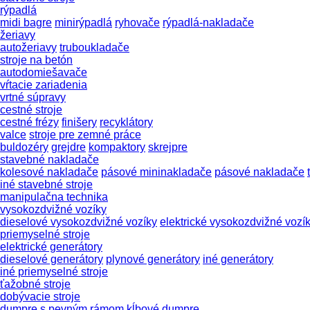
rýpadlá
midi bagre
minirýpadlá
ryhovače
rýpadlá-nakladače
žeriavy
autožeriavy
truboukladače
stroje na betón
autodomiešavače
vŕtacie zariadenia
vrtné súpravy
cestné stroje
cestné frézy
finišery
recyklátory
valce
stroje pre zemné práce
buldozéry
grejdre
kompaktory
skrejpre
stavebné nakladače
kolesové nakladače
pásové mininakladače
pásové nakladače
iné stavebné stroje
manipulačna technika
vysokozdvižné vozíky
dieselové vysokozdvižné vozíky
elektrické vysokozdvižné vozí
priemyselné stroje
elektrické generátory
dieselové generátory
plynové generátory
iné generátory
iné priemyselné stroje
ťažobné stroje
dobývacie stroje
dumpre s pevným rámom
kĺbové dumpre