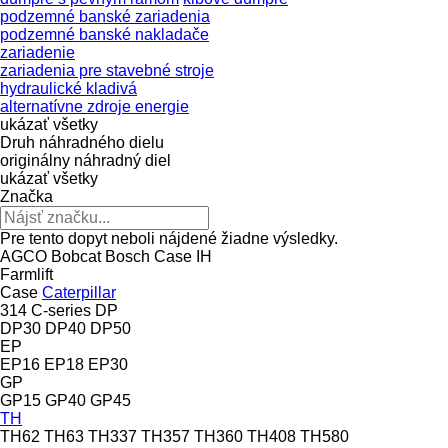
podzemné banské zariadenia
podzemné banské nakladače
zariadenie
zariadenia pre stavebné stroje
hydraulické kladivá
alternatívne zdroje energie
ukázať všetky
Druh náhradného dielu
originálny náhradný diel
ukázať všetky
Značka
Pre tento dopyt neboli nájdené žiadne výsledky.
AGCO
Bobcat
Bosch
Case IH
Farmlift
Case
Caterpillar
314
C-series
DP
DP30
DP40
DP50
EP
EP16
EP18
EP30
GP
GP15
GP40
GP45
TH
TH62
TH63
TH337
TH357
TH360
TH408
TH580