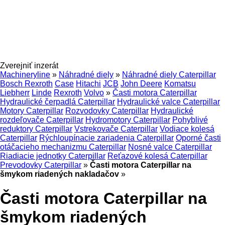
Zverejniť inzerát
Machineryline
»
Náhradné diely
»
Náhradné diely Caterpillar
Bosch Rexroth
Case
Hitachi
JCB
John Deere
Komatsu
Liebherr
Linde
Rexroth
Volvo
»
Časti motora Caterpillar
Hydraulické čerpadlá Caterpillar
Hydraulické valce Caterpillar
Motory Caterpillar
Rozvodovky Caterpillar
Hydraulické
rozdeľovače Caterpillar
Hydromotory Caterpillar
Pohyblivé
reduktory Caterpillar
Vstrekovače Caterpillar
Vodiace kolesá
Caterpillar
Rýchloupínacie zariadenia Caterpillar
Oporné časti
otáčacieho mechanizmu Caterpillar
Nosné valce Caterpillar
Riadiacie jednotky Caterpillar
Reťazové kolesá Caterpillar
Prevodovky Caterpillar
»
Časti motora Caterpillar na
šmykom riadených nakladačov
»
Časti motora Caterpillar na
šmykom riadených