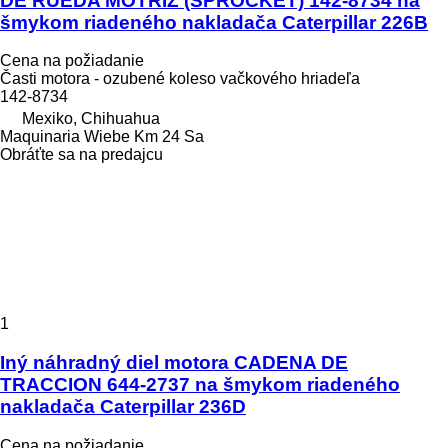
DE RUEDA MOTRIZ (SPROCKET) 142-8734 na
šmykom riadeného nakladača Caterpillar 226B
Cena na požiadanie
Časti motora - ozubené koleso vačkového hriadeľa
142-8734
Mexiko, Chihuahua
Maquinaria Wiebe Km 24 Sa
Obráťte sa na predajcu
1
Iný náhradný diel motora CADENA DE
TRACCION 644-2737 na šmykom riadeného
nakladača Caterpillar 236D
Cena na požiadanie