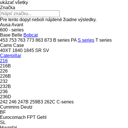
ukázať všetky
Značka
Pre tento dopyt neboli nájdené žiadne výsledky.
Ausa
Avant
600 - series
Base
Belle
Bobcat
453
753
763
773
863
873
B series
PA
S series
T series
Cams
Case
40XT
1840
1845
SR
SV
Caterpillar
216
216B
226
226B
232
232B
236
236D
242
246
247B
259B3
262C
C-series
Cummins
Deutz
BF
Eurocomach
FPT
Gehl
SL
Hyundai