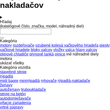
nakladačov
Hľadaj
(katalógové číslo, značka, model, náhradný diel)
Kategória
motory
rozdeľovače
ozubené kolesá vačkového hriadeľa
piesty
vačkové hriadele
bloky valcov
vložky valca
hlavy valcov
olejové chladiče
plynové lanká
ojnice
iné náhradné diely
motora
ukázať všetky
Kategória vozidla
stavebné stroje
rýpadlá
midi bagre
minirýpadlá
ryhovače
rýpadlá-nakladače
žeriavy
autožeriavy
truboukladače
stroje na betón
autodomiešavače
vŕtacie zariadenia
vrtné súpravy