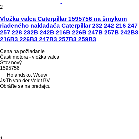
2
Vložka valca Caterpillar 1595756 na šmykom
riadeného nakladača Caterpillar 232 242 216 247
257 228 232B 242B 216B 226B 247B 257B 242B3
216B3 226B3 247B3 257B3 259B3
Cena na požiadanie
Časti motora - vložka valca
Stav
nový
1595756
Holandsko, Wouw
J&Th van der Veldt BV
Obráťte sa na predajcu
1