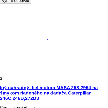
Vybrať odpoveď
3
Iný náhradný diel motora MASA 258-2954 na
šmykom riadeného nakladača Caterpillar
246C,246D,272D3
Cena na požiadanie