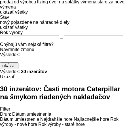
predaj
od výrobcu
lízing
úver
na splátky
výmena staré za nové
výmena
ukázať všetky
Stav
nový
pojazdené
na náhradné diely
ukázať všetky
Rok výroby
–
Chýbajú vám nejaké filtre?
Navrhnite zmenu
Výsledok:
-
ukázať
Výsledok:
30 inzerátov
Ukázať
30 inzerátov:
Časti motora Caterpillar
na šmykom riadených nakladačov
Filter
Druh
:
Dátum umiestnenia
Dátum umiestnenia
Najdrahšie hore
Najlacnejšie hore
Rok
výroby - nové hore
Rok výroby - staré hore