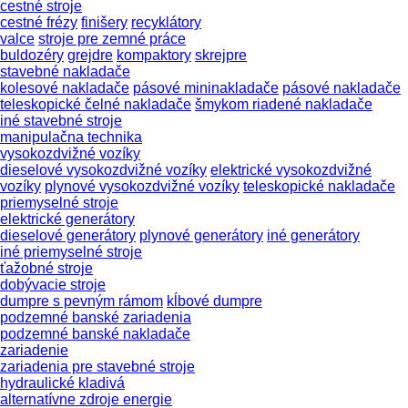
cestné stroje
cestné frézy
finišery
recyklátory
valce
stroje pre zemné práce
buldozéry
grejdre
kompaktory
skrejpre
stavebné nakladače
kolesové nakladače
pásové mininakladače
pásové nakladače
teleskopické čelné nakladače
šmykom riadené nakladače
iné stavebné stroje
manipulačna technika
vysokozdvižné vozíky
dieselové vysokozdvižné vozíky
elektrické vysokozdvižné
vozíky
plynové vysokozdvižné vozíky
teleskopické nakladače
priemyselné stroje
elektrické generátory
dieselové generátory
plynové generátory
iné generátory
iné priemyselné stroje
ťažobné stroje
dobývacie stroje
dumpre s pevným rámom
kĺbové dumpre
podzemné banské zariadenia
podzemné banské nakladače
zariadenie
zariadenia pre stavebné stroje
hydraulické kladivá
alternatívne zdroje energie