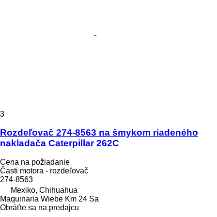
3
Rozdeľovač 274-8563 na šmykom riadeného
nakladača Caterpillar 262C
Cena na požiadanie
Časti motora - rozdeľovač
274-8563
Mexiko, Chihuahua
Maquinaria Wiebe Km 24 Sa
Obráťte sa na predajcu