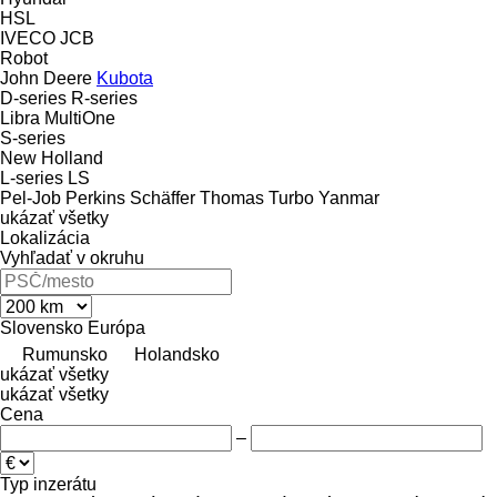
HSL
IVECO
JCB
Robot
John Deere
Kubota
D-series
R-series
Libra
MultiOne
S-series
New Holland
L-series
LS
Pel-Job
Perkins
Schäffer
Thomas
Turbo
Yanmar
ukázať všetky
Lokalizácia
Vyhľadať v okruhu
Slovensko
Európa
Rumunsko
Holandsko
ukázať všetky
ukázať všetky
Cena
–
Typ inzerátu