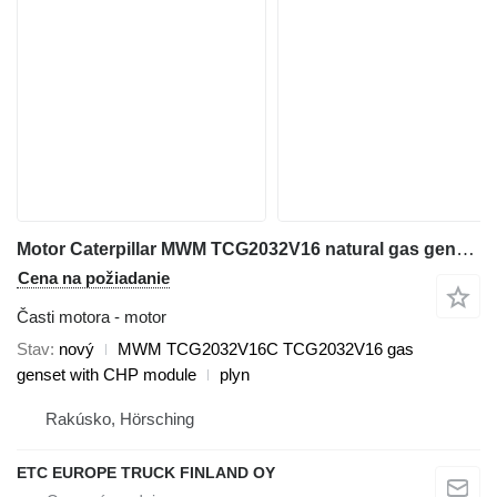
Motor Caterpillar MWM TCG2032V16 natural gas genset MWM TCG2032V16C na Deutz MWM TCG 2032 V16
Cena na požiadanie
Časti motora - motor
Stav
nový
MWM TCG2032V16C TCG2032V16 gas
genset with CHP module
plyn
Rakúsko, Hörsching
ETC EUROPE TRUCK FINLAND OY