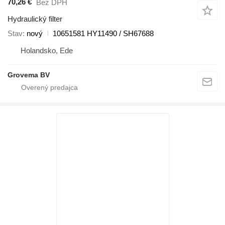
70,26 €
Bez DPH
Hydraulický filter
Stav
nový
10651581 HY11490 / SH67688
Holandsko, Ede
Grovema BV