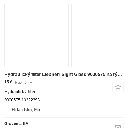
Hydraulický filter Liebherr Sight Glass 9000575 na rýpadla Liebherr A308/A309 Li/A310/A311 Li /A312 Li /A314 Li
15 €
Bez DPH
Hydraulický filter
9000575 10222393
Holandsko, Ede
Grovema BV