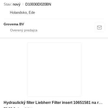
Stav
nový
D10030D020BN
Holandsko, Ede
Grovema BV
Hydraulický filter Liebherr Filter insert 10651581 na rýpadla