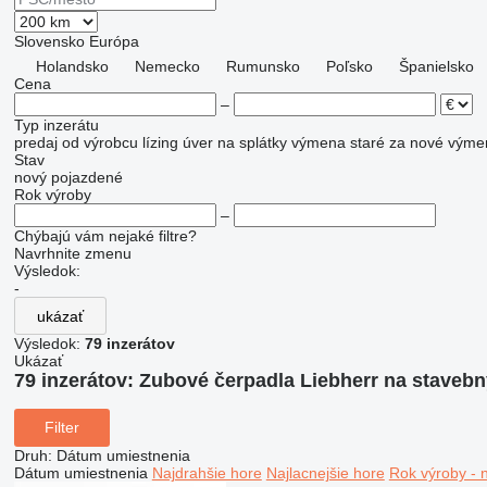
Slovensko
Európa
Holandsko
Nemecko
Rumunsko
Poľsko
Španielsko
Cena
–
Typ inzerátu
predaj
od výrobcu
lízing
úver
na splátky
výmena staré za nové
výme
Stav
nový
pojazdené
Rok výroby
–
Chýbajú vám nejaké filtre?
Navrhnite zmenu
Výsledok:
-
ukázať
Výsledok:
79 inzerátov
Ukázať
79 inzerátov:
Zubové čerpadla Liebherr na stavebn
Filter
Druh
:
Dátum umiestnenia
Dátum umiestnenia
Najdrahšie hore
Najlacnejšie hore
Rok výroby - 