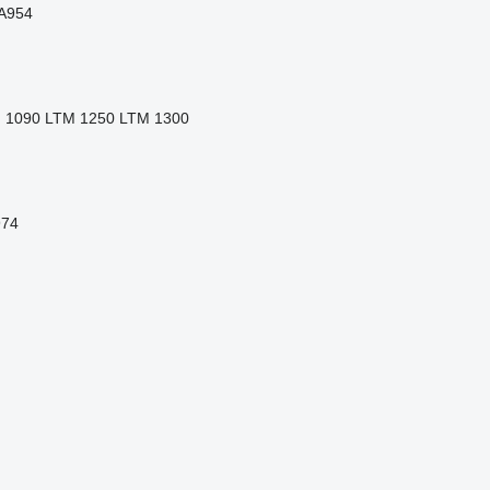
A954
 1090
LTM 1250
LTM 1300
74