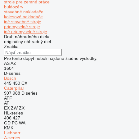
stroje pre zemné práce
buldozéry
stavebné nakladače
kolesové nakladače
iné stavebné stroje
priemyselné stroje
iné priemyselné stroje
Druh náhradného dielu
originálny náhradný diel
Značka
Pre tento dopyt neboli nájdené žiadne výsledky.
AS
AZ
1604
D-series
Bosch
445
450
CX
Caterpillar
907
988
D series
ATF
AT
EX
ZW
ZX
HL-series
406
427
GD
PC
WA
KMK
Liebherr
A-series