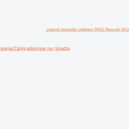
zubové čerpadlo Liebherr R912-Rexroth 0
rpump/Zahnradpumpe na rýpadla