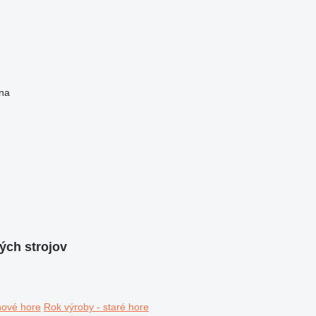
na
ých strojov
nové hore
Rok výroby - staré hore