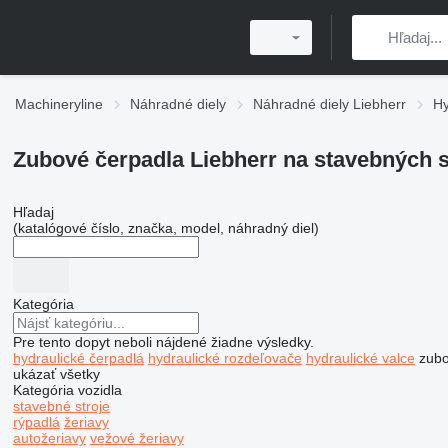
Machineryline
Náhradné diely
Náhradné diely Liebherr
Hy
Zubové čerpadla Liebherr na stavebných s
Hľadaj
(katalógové číslo, značka, model, náhradný diel)
Kategória
Pre tento dopyt neboli nájdené žiadne výsledky.
hydraulické čerpadlá
hydraulické rozdeľovače
hydraulické valce
zubo
ukázať všetky
Kategória vozidla
stavebné stroje
rýpadlá
žeriavy
autožeriavy
vežové žeriavy