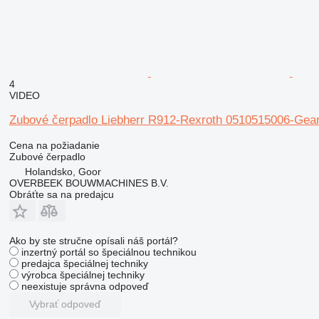
4
VIDEO
Zubové čerpadlo Liebherr R912-Rexroth 0510515006-Gea
Cena na požiadanie
Zubové čerpadlo
Holandsko, Goor
OVERBEEK BOUWMACHINES B.V.
Obráťte sa na predajcu
Ako by ste stručne opísali náš portál?
inzertný portál so špeciálnou technikou
predajca špeciálnej techniky
výrobca špeciálnej techniky
neexistuje správna odpoveď
Vybrať odpoveď