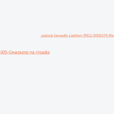
zubové čerpadlo Liebherr R912-5005370-R
6305-Gearpump na rýpadla