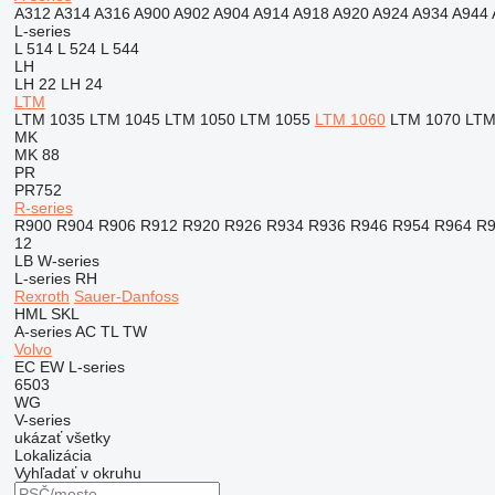
A312
A314
A316
A900
A902
A904
A914
A918
A920
A924
A934
A944
L-series
L 514
L 524
L 544
LH
LH 22
LH 24
LTM
LTM 1035
LTM 1045
LTM 1050
LTM 1055
LTM 1060
LTM 1070
LTM
MK
MK 88
PR
PR752
R-series
R900
R904
R906
R912
R920
R926
R934
R936
R946
R954
R964
R9
12
LB
W-series
L-series
RH
Rexroth
Sauer-Danfoss
HML
SKL
A-series
AC
TL
TW
Volvo
EC
EW
L-series
6503
WG
V-series
ukázať všetky
Lokalizácia
Vyhľadať v okruhu