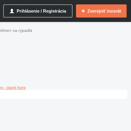
Prihlásenie / Registrácia
Zverejniť inzerát
iebherr na rýpadlá
y - staré hore