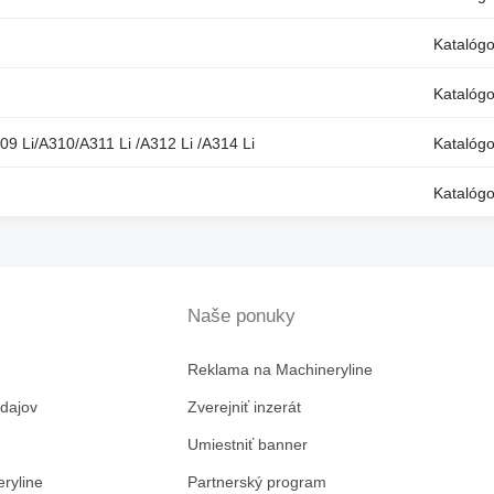
Katalóg
Katalóg
309 Li/A310/A311 Li /A312 Li /A314 Li
Katalóg
Katalógo
Naše ponuky
Reklama na Machineryline
dajov
Zverejniť inzerát
Umiestniť banner
ryline
Partnerský program