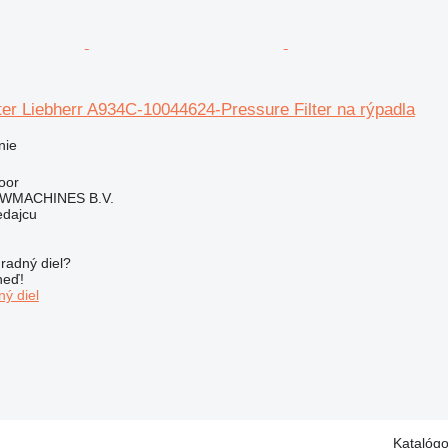
lter Liebherr A934C-10044624-Pressure Filter na rýpadla
nie
oor
WMACHINES B.V.
edajcu
radný diel?
neď!
ý diel
Katalóg