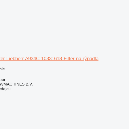
lter Liebherr A934C-10331618-Filter na rýpadla
nie
oor
WMACHINES B.V.
edajcu