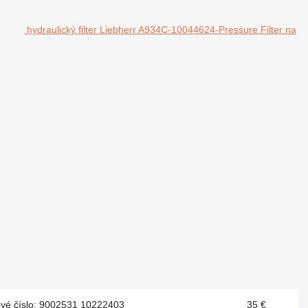
hydraulický filter Liebherr A934C-10044624-Pressure Filter na
ové číslo: 9002531 10222403
35 €