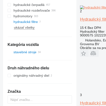
hydraulické čerpadlá
hydraulické rozdeľovače
2
hydromotory
Hydraulický fi
hydraulické filtre
ukázať všetky
15 €
Bez DPH
Hydraulický filter
9000575 102223
Holandsko, E
Grovema BV
Kategória vozidla
Obráťte sa na pr
stavebné stroje
rýpadlá
stavebné nakladače
Druh náhradného dielu
kolesové nakladače
originálny náhradný diel
Značka
3
Hydraulický fil