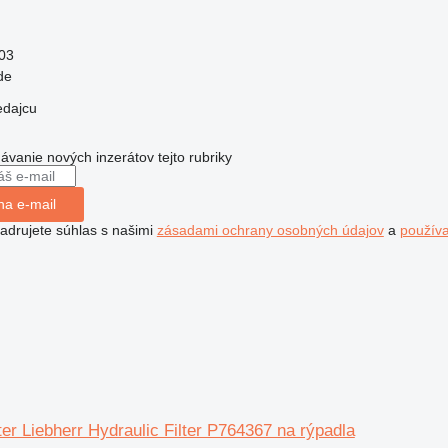
03
de
edajcu
dávanie nových inzerátov tejto rubriky
na e-mail
jadrujete súhlas s našimi
zásadami ochrany osobných údajov
a
použív
lter Liebherr Hydraulic Filter P764367 na rýpadla