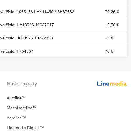
ové číslo: 10651581 HY11490 / SH67688
70,26 €
ové číslo: HY13026 10037617
16,50 €
ové číslo: 9000575 10222393
15 €
vé číslo: P764367
70 €
Naše projekty
Autoline™
Machineryline™
Agroline™
Linemedia Digital ™