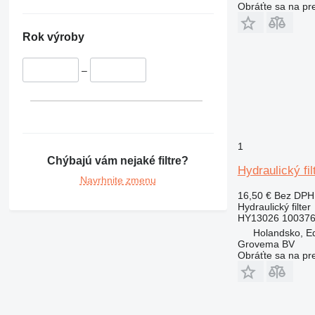
Obráťte sa na pr
Rok výroby
–
1
Chýbajú vám nejaké filtre?
Hydraulický fi
Navrhnite zmenu
16,50 €
Bez DPH
Hydraulický filter
HY13026 10037
Holandsko, E
Grovema BV
Obráťte sa na pr