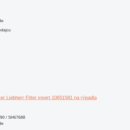
de
edajcu
ter Liebherr Filter insert 10651581 na rýpadla
90 / SH67688
de