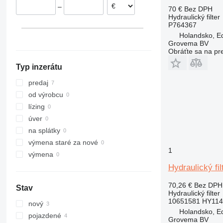
–
70 €
Bez DPH
Hydraulický filter
P764367
Holandsko, E
Grovema BV
Obráťte sa na pr
Typ inzerátu
predaj
od výrobcu
lízing
úver
na splátky
výmena staré za nové
1
výmena
Hydraulický fil
70,26 €
Bez DPH
Stav
Hydraulický filter
10651581 HY114
nový
Holandsko, E
pojazdené
Grovema BV