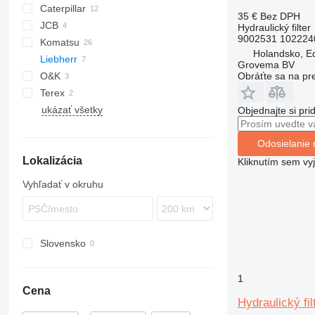
Caterpillar
1704
35 €
Bez DPH
JCB
416
EX
ZW
Hydraulický filter
9002531 102224
Komatsu
428
JS
310 G
Holandsko, E
Liebherr
432
PC
Grovema BV
Obráťte sa na pr
O&K
444
PW
A-series
Terex
777
WB
RH
818
A308
ukázať všetky
EC
A309
Objednajte si pri
A310
A311
Odosielanie 
Lokalizácia
A312
Kliknutím sem vy
A314
Vyhľadať v okruhu
A934
Slovensko
1
Cena
Hydraulický fi