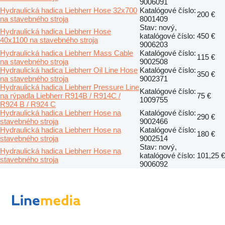
9006091
Hydraulická hadica Liebherr Hose 32x700
Katalógové číslo:
200 €
na stavebného stroja
8001409
Stav: nový,
Hydraulická hadica Liebherr Hose
katalógové číslo:
450 €
40x1100 na stavebného stroja
9006203
Hydraulická hadica Liebherr Mass Cable
Katalógové číslo:
115 €
na stavebného stroja
9002508
Hydraulická hadica Liebherr Oil Line Hose
Katalógové číslo:
350 €
na stavebného stroja
9002371
Hydraulická hadica Liebherr Pressure Line
Katalógové číslo:
na rýpadla Liebherr R914B / R914C /
75 €
1009755
R924 B / R924 C
Hydraulická hadica Liebherr Hose na
Katalógové číslo:
290 €
stavebného stroja
9002466
Hydraulická hadica Liebherr Hose na
Katalógové číslo:
180 €
stavebného stroja
9002514
Stav: nový,
Hydraulická hadica Liebherr Hose na
katalógové číslo:
101,25 €
stavebného stroja
9006092