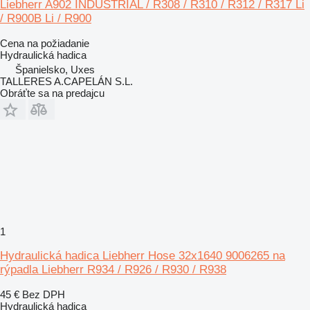
Liebherr A902 INDUSTRIAL / R308 / R310 / R312 / R317 Li
/ R900B Li / R900
Cena na požiadanie
Hydraulická hadica
Španielsko, Uxes
TALLERES A.CAPELÁN S.L.
Obráťte sa na predajcu
1
Hydraulická hadica Liebherr Hose 32x1640 9006265 na
rýpadla Liebherr R934 / R926 / R930 / R938
45 €
Bez DPH
Hydraulická hadica