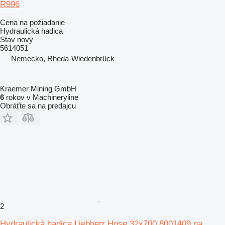
R996
Cena na požiadanie
Hydraulická hadica
Stav
nový
5614051
Nemecko, Rheda-Wiedenbrück
Kraemer Mining GmbH
6
rokov v Machineryline
Obráťte sa na predajcu
2
Hydraulická hadica Liebherr Hose 32x700 8001409 na