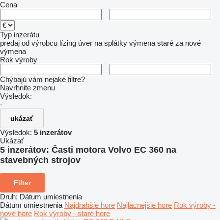
Cena
–
Typ inzerátu
predaj
od výrobcu
lízing
úver
na splátky
výmena staré za nové
výmena
Rok výroby
–
Chýbajú vám nejaké filtre?
Navrhnite zmenu
Výsledok:
-
ukázať
Výsledok:
5 inzerátov
Ukázať
5 inzerátov:
Časti motora Volvo EC 360 na
stavebných strojov
Filter
Druh
:
Dátum umiestnenia
Dátum umiestnenia
Najdrahšie hore
Najlacnejšie hore
Rok výroby -
nové hore
Rok výroby - staré hore