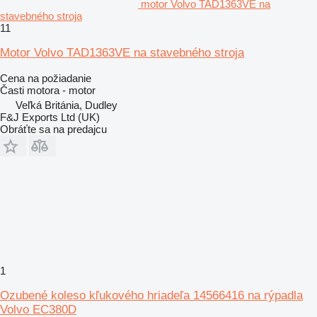
motor Volvo TAD1363VE na
stavebného stroja
11
Motor Volvo TAD1363VE na stavebného stroja
Cena na požiadanie
Časti motora - motor
Veľká Británia, Dudley
F&J Exports Ltd (UK)
Obráťte sa na predajcu
1
Ozubené koleso kľukového hriadeľa 14566416 na rýpadla
Volvo EC380D