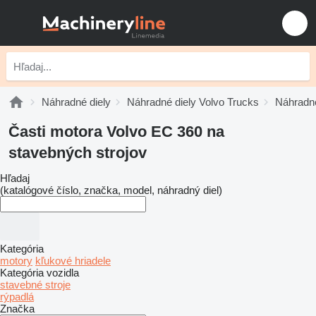
Náhradné diely
Náhradné diely Volvo Trucks
Náhradné
Časti motora Volvo EC 360 na
stavebných strojov
Hľadaj
(katalógové číslo, značka, model, náhradný diel)
Kategória
motory
kľukové hriadele
Kategória vozidla
stavebné stroje
rýpadlá
Značka