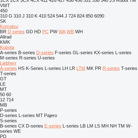
1CX
2CX
3CX
4CX
411
426
427
436
456
531
536
540
JS
Robot
TM
VMT
450
310 G
310 J
310 K
410
524
544 J
724
824
850
6090
SK
Komatsu
BR
D series
GD
HD
PC
PW
WA
WB
WH
Allrad
KMK
Kubota
A-series
B-series
D-series
F-series
GL-series
KX-series
L-series
M-series
R-series
U-series
Liebherr
A-series
HS
K-Series
L-series
LH
LR
LTM
MK
PR
R-series
T-series
T-series
GT
LE
MT
50
60
12
714
MB
P-series
D-series
L-series
MT
Pajero
S-series
B-series
CX
D-series
E-series
L-series
LB
LM
LS
MH
NH
TM
W-
series
WE
PD