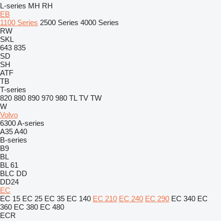
L-series
MH
RH
EB
1100 Series
2500 Series
4000 Series
RW
SKL
643
835
SD
SH
ATF
TB
T-series
820
880
890
970
980
TL
TV
TW
W
Volvo
6300
A-series
A35
A40
B-series
B9
BL
BL 61
BLC
DD
DD24
EC
EC 15
EC 25
EC 35
EC 140
EC 210
EC 240
EC 290
EC 340
EC
360
EC 380
EC 480
ECR