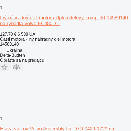
1
Iný náhradný diel motora Uplotnitelnyy komplekt 14589140
na rýpadla Volvo EC480D L
127,70 €
6 538 UAH
Časti motora - iný náhradný diel motora
14589140
Ukrajina
Delta-Budteh
Obráťte sa na predajcu
1
Hlava valcov Volvo Assembly for D7D 0429-1729 na