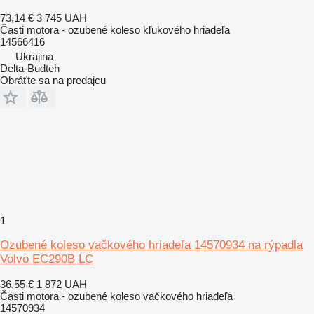
73,14 €
3 745 UAH
Časti motora - ozubené koleso kľukového hriadeľa
14566416
Ukrajina
Delta-Budteh
Obráťte sa na predajcu
1
Ozubené koleso vačkového hriadeľa 14570934 na rýpadla
Volvo EC290B LC
36,55 €
1 872 UAH
Časti motora - ozubené koleso vačkového hriadeľa
14570934