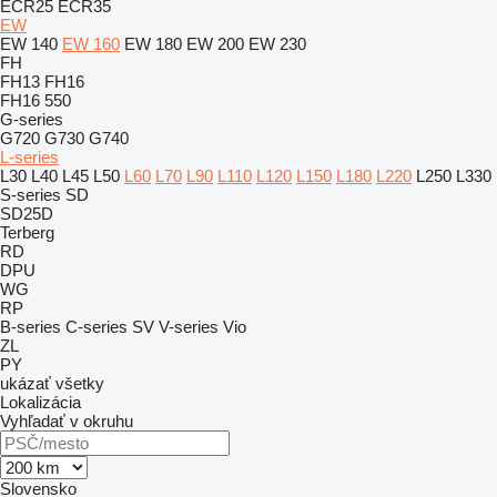
ECR25
ECR35
EW
EW 140
EW 160
EW 180
EW 200
EW 230
FH
FH13
FH16
FH16 550
G-series
G720
G730
G740
L-series
L30
L40
L45
L50
L60
L70
L90
L110
L120
L150
L180
L220
L250
L330
S-series
SD
SD25D
Terberg
RD
DPU
WG
RP
B-series
C-series
SV
V-series
Vio
ZL
PY
ukázať všetky
Lokalizácia
Vyhľadať v okruhu
Slovensko