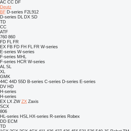
AC
CC
DF
Deutz
BF
D-series
F2L912
D-series
DL
DX
SD
TD
CC
ATF
760
860
FD
FL
FR
EX
FB
FD
FH
FL
FR
W-series
E-series
W-series
F-series
MHL
F-series
HCR
W-series
AL
SL
XL
GMK
44C
44D
55D
B-series
C-series
D-series
E-series
DV
HD
H-series
H-series
EX
LX
ZW
ZX
Zaxis
SCX
806
HL-series
HSL
HX-series
R-series
Robex
DD
ECM
TD