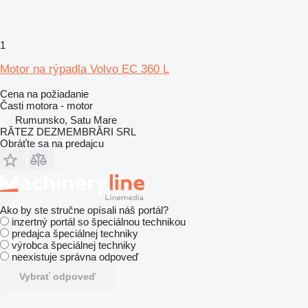
1
Motor na rýpadla Volvo EC 360 L
Cena na požiadanie
Časti motora - motor
Rumunsko, Satu Mare
RĂTEZ DEZMEMBRĂRI SRL
Obráťte sa na predajcu
Ako by ste stručne opísali náš portál?
inzertný portál so špeciálnou technikou
predajca špeciálnej techniky
výrobca špeciálnej techniky
neexistuje správna odpoveď
Vybrať odpoveď