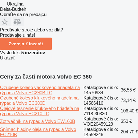
Ukrajina
Delta-Budteh
Obráťte sa na predajcu
Predávate stroje alebo vozidlá?
Predávajte u nás!
Zverejniť inzerát
Výsledok:
5 inzerátov
Ukázať
Ceny za časti motora Volvo EC 360
Ozubené koleso vačkového hriadeľa na
Katalógové číslo:
36,55 €
rýpadla Volvo EC290B LC
14570934
Ozubené koleso kľukového hriadeľa na
Katalógové číslo:
73,14 €
rýpadla Volvo EC380D
14566416
Olejové tesnenie kľukového hriadeľa na
Katalógové číslo:
106,40 €
rýpadla Volvo EC210 LC
7118-30330
Katalógové číslo:
Zotrvačník na rýpadla Volvo EW160B
350 €
VOE20459129
Snímač hladiny oleja na rýpadla Volvo
Katalógové číslo:
204,70 €
EC210B
14559246