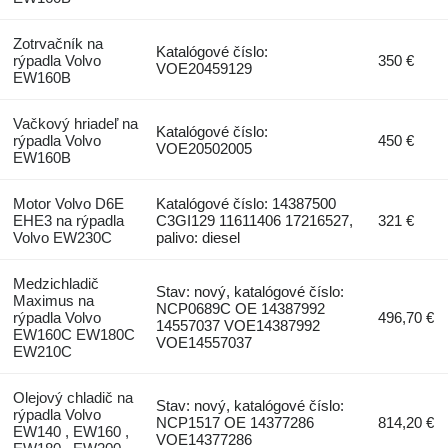
Zotrvačník na
Katalógové číslo:
rýpadla Volvo
350 €
VOE20459129
EW160B
Vačkový hriadeľ na
Katalógové číslo:
rýpadla Volvo
450 €
VOE20502005
EW160B
Motor Volvo D6E
Katalógové číslo: 14387500
EHE3 na rýpadla
C3GI129 11611406 17216527,
321 €
Volvo EW230C
palivo: diesel
Medzichladič
Stav: nový, katalógové číslo:
Maximus na
NCP0689C OE 14387992
rýpadla Volvo
496,70 €
14557037 VOE14387992
EW160C EW180C
VOE14557037
EW210C
Olejový chladič na
Stav: nový, katalógové číslo:
rýpadla Volvo
NCP1517 OE 14377286
814,20 €
EW140 , EW160 ,
VOE14377286