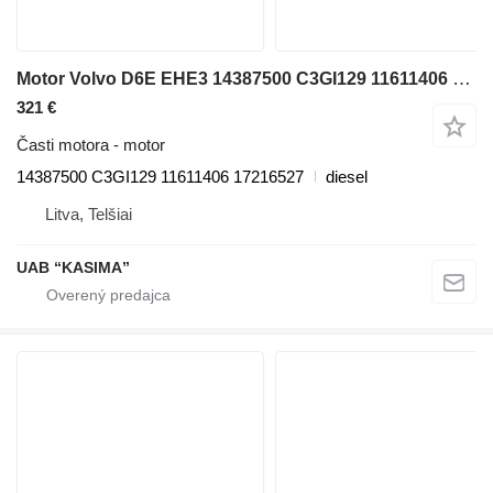
Motor Volvo D6E EHE3 14387500 C3GI129 11611406 17216527 na rýpadla Volvo EW230C
321 €
Časti motora - motor
14387500 C3GI129 11611406 17216527
diesel
Litva, Telšiai
UAB “KASIMA”