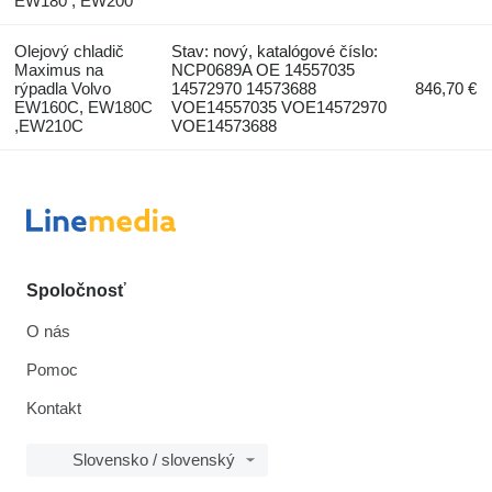
EW180 , EW200
Olejový chladič
Stav: nový, katalógové číslo:
Maximus na
NCP0689A OE 14557035
rýpadla Volvo
14572970 14573688
846,70 €
EW160C, EW180C
VOE14557035 VOE14572970
,EW210C
VOE14573688
Spoločnosť
O nás
Pomoc
Kontakt
Slovensko / slovenský