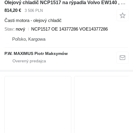
Olejový chladič NCP1517 na rýpadla Volvo EW140 , EW160 , EW180 , EW200
814,20 €
3 506 PLN
Časti motora - olejový chladič
Stav
nový
NCP1517 OE 14377286 VOE14377286
Poľsko, Kargowa
P.W. MAXIMUS Piotr Maksymów