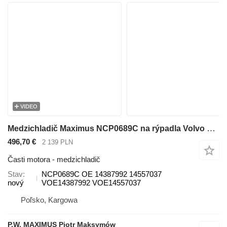
VIDEO
Medzichladič Maximus NCP0689C na rýpadla Volvo EW160C EW180C EW210C
496,70 €
2 139 PLN
Časti motora - medzichladič
Stav
NCP0689C OE 14387992 14557037
nový
VOE14387992 VOE14557037
Poľsko, Kargowa
P.W. MAXIMUS Piotr Maksymów