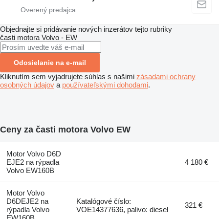
Objednajte si pridávanie nových inzerátov tejto rubriky
časti motora
Volvo - EW
Odosielanie na e-mail
Kliknutím sem vyjadrujete súhlas s našimi
zásadami ochrany
osobných údajov
a
používateľskými dohodami
.
Ceny za časti motora Volvo EW
Motor Volvo D6D
EJE2 na rýpadla
4 180 €
Volvo EW160B
Motor Volvo
D6DEJE2 na
Katalógové číslo:
321 €
rýpadla Volvo
VOE14377636, palivo: diesel
EW160B