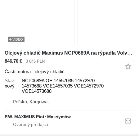
VIDEO
Olejový chladič Maximus NCP0689A na rýpadla Volvo EW160C, EW180C ,EW210C
846,70 €
3 646 PLN
Časti motora - olejový chladič
Stav
NCP0689A OE 14557035 14572970
nový
14573688 VOE14557035 VOE14572970
VOE14573688
Poľsko, Kargowa
P.W. MAXIMUS Piotr Maksymów