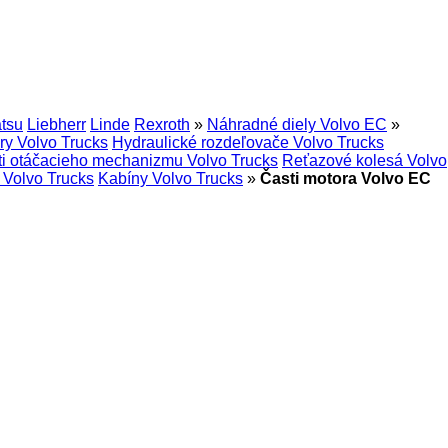
tsu
Liebherr
Linde
Rexroth
»
Náhradné diely Volvo EC
»
ry Volvo Trucks
Hydraulické rozdeľovače Volvo Trucks
ti otáčacieho mechanizmu Volvo Trucks
Reťazové kolesá Volvo
 Volvo Trucks
Kabíny Volvo Trucks
»
Časti motora Volvo EC