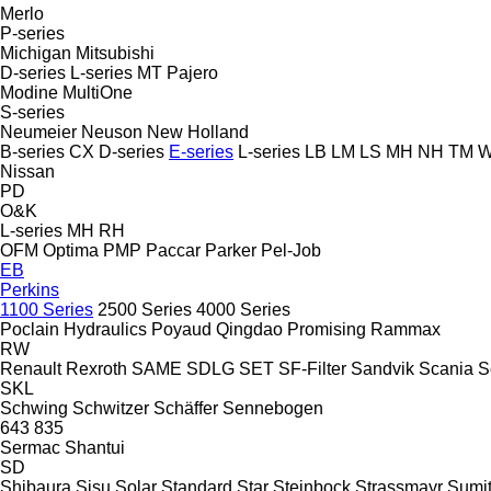
Merlo
P-series
Michigan
Mitsubishi
D-series
L-series
MT
Pajero
Modine
MultiOne
S-series
Neumeier
Neuson
New Holland
B-series
CX
D-series
E-series
L-series
LB
LM
LS
MH
NH
TM
W
Nissan
PD
O&K
L-series
MH
RH
OFM
Optima
PMP
Paccar
Parker
Pel-Job
EB
Perkins
1100 Series
2500 Series
4000 Series
Poclain Hydraulics
Poyaud
Qingdao Promising
Rammax
RW
Renault
Rexroth
SAME
SDLG
SET
SF-Filter
Sandvik
Scania
S
SKL
Schwing
Schwitzer
Schäffer
Sennebogen
643
835
Sermac
Shantui
SD
Shibaura
Sisu
Solar
Standard
Star
Steinbock
Strassmayr
Sumi