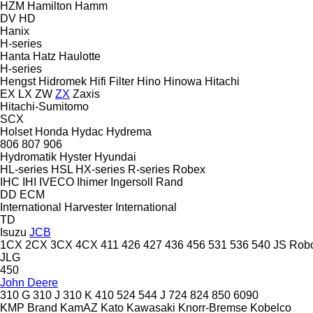
HZM
Hamilton
Hamm
DV
HD
Hanix
H-series
Hanta
Hatz
Haulotte
H-series
Hengst
Hidromek
Hifi Filter
Hino
Hinowa
Hitachi
EX
LX
ZW
ZX
Zaxis
Hitachi-Sumitomo
SCX
Holset
Honda
Hydac
Hydrema
806
807
906
Hydromatik
Hyster
Hyundai
HL-series
HSL
HX-series
R-series
Robex
IHC
IHI
IVECO
Ihimer
Ingersoll Rand
DD
ECM
International Harvester
International
TD
Isuzu
JCB
1CX
2CX
3CX
4CX
411
426
427
436
456
531
536
540
JS
Rob
JLG
450
John Deere
310 G
310 J
310 K
410
524
544 J
724
824
850
6090
KMP Brand
KamAZ
Kato
Kawasaki
Knorr-Bremse
Kobelco