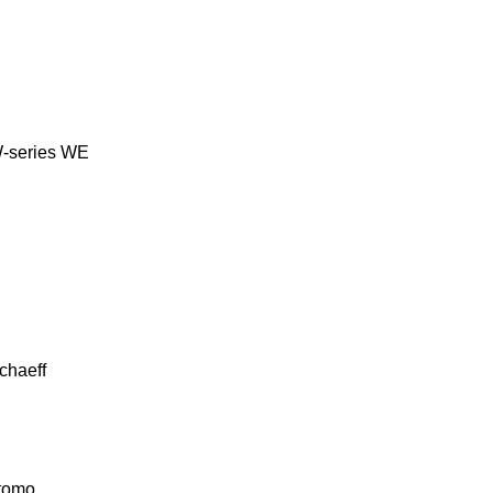
-series
WE
chaeff
tomo