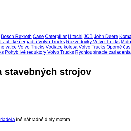
Bosch Rexroth
Case
Caterpillar
Hitachi
JCB
John Deere
Koma
raulické čerpadlá Volvo Trucks
Rozvodovky Volvo Trucks
Moto
é valce Volvo Trucks
Vodiace kolesá Volvo Trucks
Oporné čas
ks
Pohyblivé reduktory Volvo Trucks
Rýchloupínacie zariadenia
a stavebných strojov
riadeľa
iné náhradné diely motora