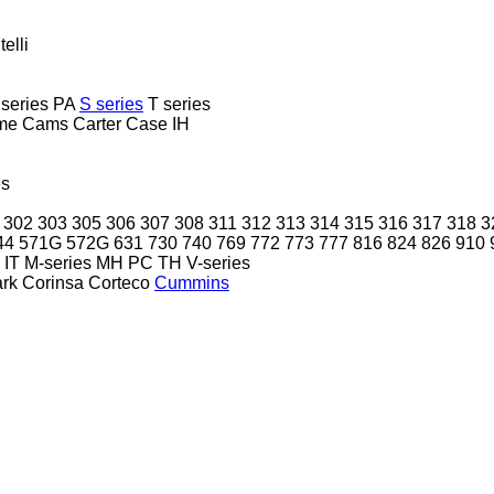
telli
 series
PA
S series
T series
me
Cams
Carter
Case IH
es
302
303
305
306
307
308
311
312
313
314
315
316
317
318
3
44
571G
572G
631
730
740
769
772
773
777
816
824
826
910
IT
M-series
MH
PC
TH
V-series
ark
Corinsa
Corteco
Cummins