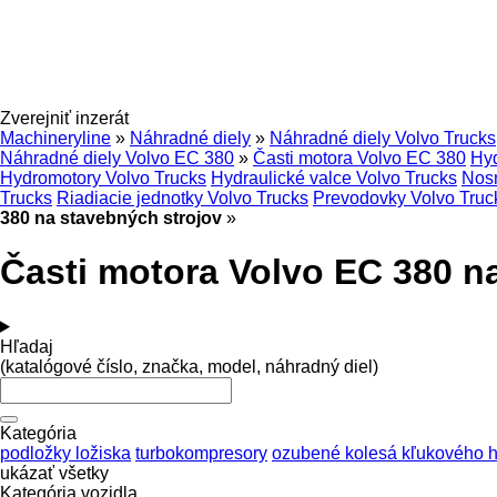
Zverejniť inzerát
Machineryline
»
Náhradné diely
»
Náhradné diely Volvo Trucks
Náhradné diely Volvo EC 380
»
Časti motora Volvo EC 380
Hyd
Hydromotory Volvo Trucks
Hydraulické valce Volvo Trucks
Nosn
Trucks
Riadiacie jednotky Volvo Trucks
Prevodovky Volvo Truc
380 na stavebných strojov
»
Časti motora Volvo EC 380 n
Hľadaj
(katalógové číslo, značka, model, náhradný diel)
Kategória
podložky ložiska
turbokompresory
ozubené kolesá kľukového h
ukázať všetky
Kategória vozidla