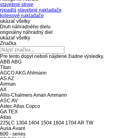
stavebné stroje
rýpadlá
stavebné nakladače
kolesové nakladače
ukázať všetky
Druh náhradného dielu
originálny náhradný diel
ukázať všetky
Značka
Pre tento dopyt neboli nájdené žiadne výsledky.
ABB
ABG
Titan
AGCO
AKG
Ahlmann
AS
AZ
Airman
AX
Allis-Chalmers
Aman
Ammann
ASC
AV
Astec
Atlas Copco
GA
TEX
Atlas
225LC
1304
1404
1504
1604
1704
AR
TW
Ausa
Avant
600 - series