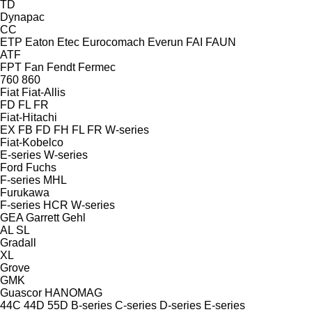
TD
Dynapac
CC
ETP
Eaton
Etec
Eurocomach
Everun
FAI
FAUN
ATF
FPT
Fan
Fendt
Fermec
760
860
Fiat
Fiat-Allis
FD
FL
FR
Fiat-Hitachi
EX
FB
FD
FH
FL
FR
W-series
Fiat-Kobelco
E-series
W-series
Ford
Fuchs
F-series
MHL
Furukawa
F-series
HCR
W-series
GEA
Garrett
Gehl
AL
SL
Gradall
XL
Grove
GMK
Guascor
HANOMAG
44C
44D
55D
B-series
C-series
D-series
E-series