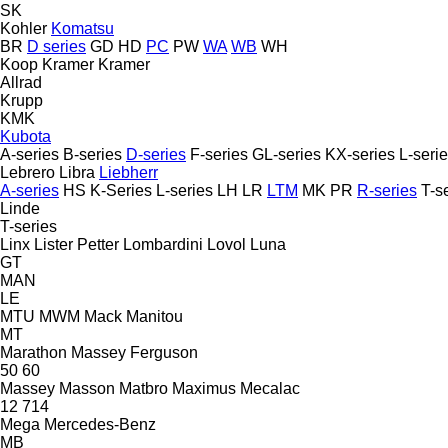
SK
Kohler
Komatsu
BR
D series
GD
HD
PC
PW
WA
WB
WH
Koop
Kramer
Kramer
Allrad
Krupp
KMK
Kubota
A-series
B-series
D-series
F-series
GL-series
KX-series
L-seri
Lebrero
Libra
Liebherr
A-series
HS
K-Series
L-series
LH
LR
LTM
MK
PR
R-series
T-s
Linde
T-series
Linx
Lister Petter
Lombardini
Lovol
Luna
GT
MAN
LE
MTU
MWM
Mack
Manitou
MT
Marathon
Massey Ferguson
50
60
Massey
Masson
Matbro
Maximus
Mecalac
12
714
Mega
Mercedes-Benz
MB