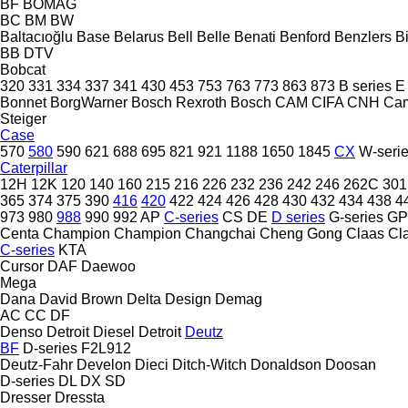
BF
BOMAG
BC
BM
BW
Baltacıoğlu
Base
Belarus
Bell
Belle
Benati
Benford
Benzlers
Bi
BB
DTV
Bobcat
320
331
334
337
341
430
453
753
763
773
863
873
B series
E
Bonnet
BorgWarner
Bosch Rexroth
Bosch
CAM
CIFA
CNH
Ca
Steiger
Case
570
580
590
621
688
695
821
921
1188
1650
1845
CX
W-seri
Caterpillar
12H
12K
120
140
160
215
216
226
232
236
242
246
262C
301
365
374
375
390
416
420
422
424
426
428
430
432
434
438
4
973
980
988
990
992
AP
C-series
CS
DE
D series
G-series
GP
Centa
Champion
Champion
Changchai
Cheng Gong
Claas
Cl
C-series
KTA
Cursor
DAF
Daewoo
Mega
Dana
David Brown
Delta Design
Demag
AC
CC
DF
Denso
Detroit Diesel
Detroit
Deutz
BF
D-series
F2L912
Deutz-Fahr
Develon
Dieci
Ditch-Witch
Donaldson
Doosan
D-series
DL
DX
SD
Dresser
Dressta