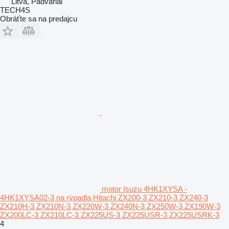
Litva, Padvariai
TECH4S
Obráťte sa na predajcu
motor Isuzu 4HK1XYSA -
4HK1XYSA02-3 na rýpadla Hitachi ZX200-3 ZX210-3 ZX240-3
ZX210H-3 ZX210N-3 ZX220W-3 ZX240N-3 ZX250W-3 ZX190W-3
ZX200LC-3 ZX210LC-3 ZX225US-3 ZX225USR-3 ZX225USRK-3
4