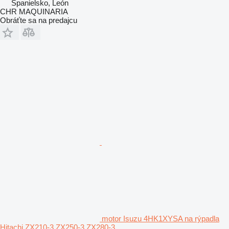
Španielsko, León
CHR MAQUINARIA
Obráťte sa na predajcu
motor Isuzu 4HK1XYSA na rýpadla
Hitachi ZX210-3 ZX250-3 ZX280-3