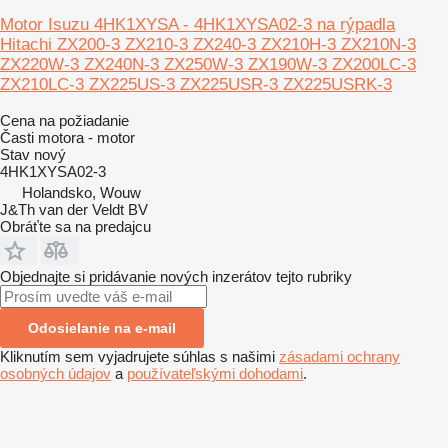
Motor Isuzu 4HK1XYSA - 4HK1XYSA02-3 na rýpadla
Hitachi ZX200-3 ZX210-3 ZX240-3 ZX210H-3 ZX210N-3
ZX220W-3 ZX240N-3 ZX250W-3 ZX190W-3 ZX200LC-3
ZX210LC-3 ZX225US-3 ZX225USR-3 ZX225USRK-3
Cena na požiadanie
Časti motora - motor
Stav
nový
4HK1XYSA02-3
Holandsko, Wouw
J&Th van der Veldt BV
Obráťte sa na predajcu
Objednajte si pridávanie nových inzerátov tejto rubriky
Odosielanie na e-mail
Kliknutím sem vyjadrujete súhlas s našimi
zásadami ochrany
osobných údajov
a
používateľskými dohodami
.