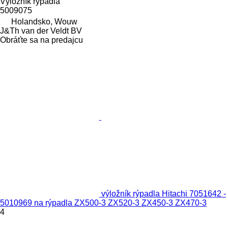
Výložník rýpadla
5009075
Holandsko, Wouw
J&Th van der Veldt BV
Obráťte sa na predajcu
výložník rýpadla Hitachi 7051642 -
5010969 na rýpadla ZX500-3 ZX520-3 ZX450-3 ZX470-3
4