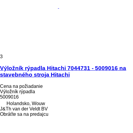
3
Výložník rýpadla Hitachi 7044731 - 5009016 na
stavebného stroja Hitachi
Cena na požiadanie
Výložník rýpadla
5009016
Holandsko, Wouw
J&Th van der Veldt BV
Obráťte sa na predajcu