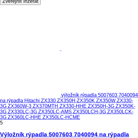
Zverejniť inzerát
výložník rýpadla 5007603 7040094
na rýpadla Hitachi ZX330 ZX350H ZX350K ZX350W ZX330-
3G ZX360W-3 ZX370MTH ZX330-HHE ZX350H-3G ZX350K-
3G ZX330LC-3G ZX350LC-AMS ZX350LCH-3G ZX350LCK-
3G ZX360LC-HHE ZX350LC-HCME
5
Výložník rýpadla 5007603 7040094 na rýpadla