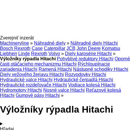
Zverejniť inzerát
Machineryline
»
Náhradné diely
»
Náhradné diely Hitachi
Bosch Rexroth
Case
Caterpillar
JCB
John Deere
Komatsu
Liebherr
Linde
Rexroth
Volvo
»
Diely karosérie Hitachi
»
Výložníky rýpadla Hitachi
Pohyblivé reduktory Hitachi
Oporné
časti otáčacieho mechanizmu Hitachi
Rýchloupínacie
zariadenia Hitachi
Ramená Hitachi
Nástupné schodíky Hitachi
Diely vežového žeriavu Hitachi
Rozvodovky Hitachi
Hydraulické valce Hitachi
Hydraulické čerpadlá Hitachi
Hydraulické rozdeľovače Hitachi
Vodiace kolesá Hitachi
Hydromotory Hitachi
Nosné valce Hitachi
Reťazové kolesá
Hitachi
Gumové pásy Hitachi
»
Výložníky rýpadla Hitachi
Hľadaj