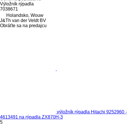
Výložník rýpadla
7038671
Holandsko, Wouw
J&Th van der Veldt BV
Obráťte sa na predajcu
výložník rýpadla Hitachi 9252960 -
4613491 na rýpadla ZX870H-3
5