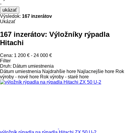
-
ukázať
Výsledok:
167 inzerátov
Ukázať
167 inzerátov:
Výložníky rýpadla
Hitachi
Cena:
1 200 € - 24 000 €
Filter
Druh
:
Dátum umiestnenia
Dátum umiestnenia
Najdrahšie hore
Najlacnejšie hore
Rok
výroby - nové hore
Rok výroby - staré hore
výložník rýpadla na rýpadla Hitachi ZX 50 U-2