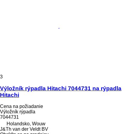
3
Výložník rýpadla Hitachi 7044731 na rýpadla
Hitachi
Cena na požiadanie
Výložník rýpadla
7044731
Holandsko, Wouw
J&Th van der Veldt BV