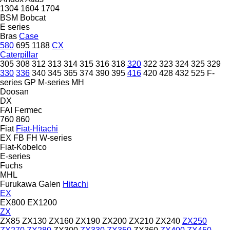
1304
1604
1704
BSM
Bobcat
E series
Bras
Case
580
695
1188
CX
Caterpillar
305
308
312
313
314
315
316
318
320
322
323
324
325
329
330
336
340
345
365
374
390
395
416
420
428
432
525
F-
series
GP
M-series
MH
Doosan
DX
FAI
Fermec
760
860
Fiat
Fiat-Hitachi
EX
FB
FH
W-series
Fiat-Kobelco
E-series
Fuchs
MHL
Furukawa
Galen
Hitachi
EX
EX800
EX1200
ZX
ZX85
ZX130
ZX160
ZX190
ZX200
ZX210
ZX240
ZX250