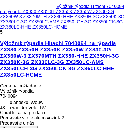
výložník rýpadla Hitachi 7040094
na rýpadla ZX330 ZX350H ZX350K ZX350W ZX330-3G
ZX360W-3 ZX370MTH ZX330-HHE ZX350H-3G ZX350K-3G
ZX330LC-3G ZX350LC-AMS ZX350LCH-3G ZX350LCK-3G
ZX360LC-HHE ZX350LC-HCME
5
Výložník rýpadla Hitachi 7040094 na rýpadla
ZX330 ZX350H ZX350K ZX350W ZX330-3G
ZX360W-3 ZX370MTH ZX330-HHE ZX350H-3G
ZX350K-3G ZX330LC-3G ZX350LC-AMS
ZX350LCH-3G ZX350LCK-3G ZX360LC-HHE
ZX350LC-HCME
Cena na požiadanie
Výložník rýpadla
7040094
Holandsko, Wouw
J&Th van der Veldt BV
Obráťte sa na predajcu
Predávate stroje alebo vozidlá?
Predávajte u nás!