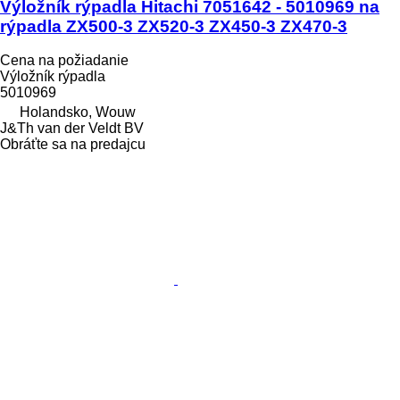
Výložník rýpadla Hitachi 7051642 - 5010969 na
rýpadla ZX500-3 ZX520-3 ZX450-3 ZX470-3
Cena na požiadanie
Výložník rýpadla
5010969
Holandsko, Wouw
J&Th van der Veldt BV
Obráťte sa na predajcu