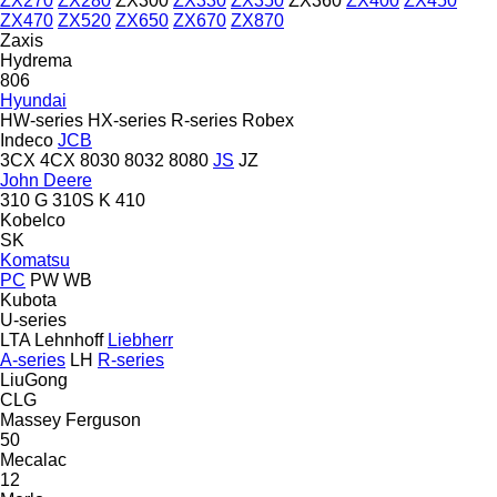
ZX270
ZX280
ZX300
ZX330
ZX350
ZX360
ZX400
ZX450
ZX470
ZX520
ZX650
ZX670
ZX870
Zaxis
Hydrema
806
Hyundai
HW-series
HX-series
R-series
Robex
Indeco
JCB
3CX
4CX
8030
8032
8080
JS
JZ
John Deere
310 G
310S K
410
Kobelco
SK
Komatsu
PC
PW
WB
Kubota
U-series
LTA
Lehnhoff
Liebherr
A-series
LH
R-series
LiuGong
CLG
Massey Ferguson
50
Mecalac
12