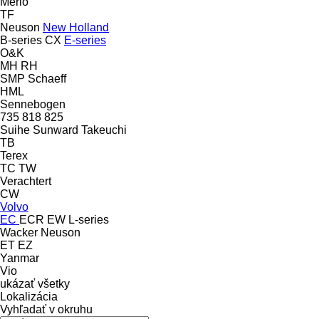
Merlo
TF
Neuson
New Holland
B-series
CX
E-series
O&K
MH
RH
SMP
Schaeff
HML
Sennebogen
735
818
825
Suihe
Sunward
Takeuchi
TB
Terex
TC
TW
Verachtert
CW
Volvo
EC
ECR
EW
L-series
Wacker Neuson
ET
EZ
Yanmar
Vio
ukázať všetky
Lokalizácia
Vyhľadať v okruhu