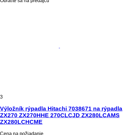
Obráťte sa na predajcu
3
Výložník rýpadla Hitachi 7038671 na rýpadla
ZX270 ZX270HHE 270CLCJD ZX280LCAMS
ZX280LCHCME
Cena na požiadanie