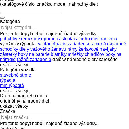
(katalógové číslo, značka, model, náhradný diel)
Kategória
Pre tento dopyt neboli nájdené žiadne výsledky.
pohyblivé reduktory
oporné časti otáčacieho mechanizmu
výložníky rýpadla
rýchloupínacie zariadenia
ramená
nástupné
schodíky
diely vežového žeriavu
rámy
žeriavové navijaky
zásterky
boxy na batérie
blatníky
mriežky chladičov
boxy na
náradie
ťažné zariadenia
ďalšiw náhradné diely karosérie
ukázať všetky
Kategória vozidla
stavebné stroje
rýpadlá
minirýpadlá
ukázať všetky
Druh náhradného dielu
originálny náhradný diel
ukázať všetky
Značka
Pre tento dopyt neboli nájdené žiadne výsledky.
Andox
Atlas